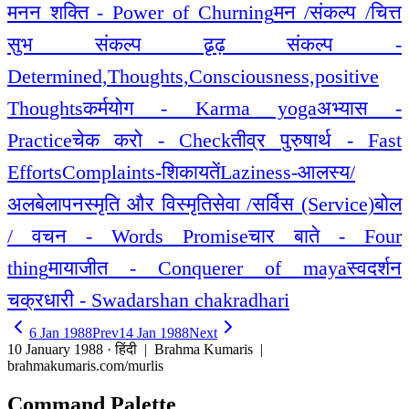
मनन शक्ति - Power of Churning
मन /संकल्प /चित्त
सुभ संकल्प ढृढ़ संकल्प -
Determined,Thoughts,Consciousness,positive
Thoughts
कर्मयोग - Karma yoga
अभ्यास -
Practice
चेक करो - Check
तीव्र पुरुषार्थ - Fast
Efforts
Complaints-शिकायतें
Laziness-आलस्य/
अलबेलापन
स्मृति और विस्मृति
सेवा /सर्विस (Service)
बोल
/ वचन - Words Promise
चार बाते - Four
thing
मायाजीत - Conquerer of maya
स्वदर्शन
चक्रधारी - Swadarshan chakradhari
6 Jan 1988
Prev
14 Jan 1988
Next
10 January 1988 · हिंदी
| Brahma Kumaris |
brahmakumaris.com/murlis
Command Palette