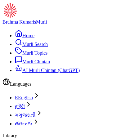
Brahma Kumaris
Murli
Home
Murli Search
Murli Topics
Murli Chintan
AI Murli Chintan (ChatGPT)
Languages
E
English
ह
हिंदी
ગ
ગુજરાતી
త
తెలుగు
Library