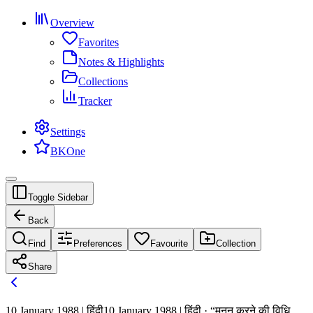
Overview
Favorites
Notes & Highlights
Collections
Tracker
Settings
BKOne
Toggle Sidebar
Back
Find
Preferences
Favourite
Collection
Share
10 January 1988 | हिंदी
10 January 1988 | हिंदी · “मनन करने की विधि