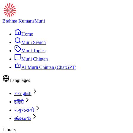
Brahma Kumaris
Murli
Home
Murli Search
Murli Topics
Murli Chintan
AI Murli Chintan (ChatGPT)
Languages
E
English
ह
हिंदी
ગ
ગુજરાતી
త
తెలుగు
Library