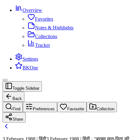
Overview
Favorites
Notes & Highlights
Collections
Tracker
Settings
BKOne
Toggle Sidebar
Back
Find
Preferences
Favourite
Collection
Share
3 February 1988 | हिंदी
3 February 1988 | हिंदी · “ब्रह्मा मात-पिता की