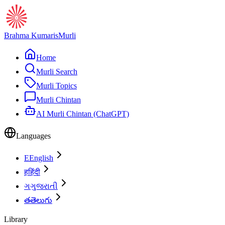
Brahma Kumaris
Murli
Home
Murli Search
Murli Topics
Murli Chintan
AI Murli Chintan (ChatGPT)
Languages
E
English
ह
हिंदी
ગ
ગુજરાતી
త
తెలుగు
Library