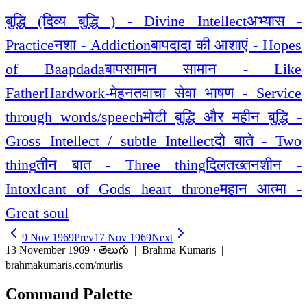
बुद्धि (दिव्य बुद्धि ) - Divine Intellect
अभ्यास -
Practice
नशा - Addiction
बापदादा की आशाएं - Hopes
of Baapdada
बापसामान सामान - Like
Father
Hardwork-मेहनत
वाचा सेवा भाषण - Service
through words/speech
मोटी बुद्धि और महीन बुद्धि -
Gross Intellect / subtle Intellect
दो बाते - Two
thing
तीन बात - Three thing
दिलतख्तनशीन -
Intoxlcant of Gods heart throne
महान आत्मा -
Great soul
9 Nov 1969
Prev
17 Nov 1969
Next
13 November 1969 · తెలుగు
| Brahma Kumaris |
brahmakumaris.com/murlis
Command Palette