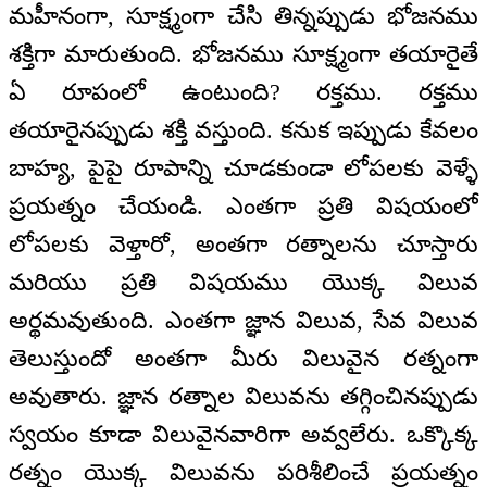
మహీనంగా, సూక్ష్మంగా చేసి తిన్నప్పుడు భోజనము
శక్తిగా మారుతుంది. భోజనము సూక్ష్మంగా తయారైతే
ఏ రూపంలో ఉంటుంది? రక్తము. రక్తము
తయారైనప్పుడు శక్తి వస్తుంది. కనుక ఇప్పుడు కేవలం
బాహ్య, పైపై రూపాన్ని చూడకుండా లోపలకు వెళ్ళే
ప్రయత్నం చేయండి. ఎంతగా ప్రతి విషయంలో
లోపలకు వెళ్తారో, అంతగా రత్నాలను చూస్తారు
మరియు ప్రతి విషయము యొక్క విలువ
అర్థమవుతుంది. ఎంతగా జ్ఞాన విలువ, సేవ విలువ
తెలుస్తుందో అంతగా మీరు విలువైన రత్నంగా
అవుతారు. జ్ఞాన రత్నాల విలువను తగ్గించినప్పుడు
స్వయం కూడా విలువైనవారిగా అవ్వలేరు. ఒక్కొక్క
రత్నం యొక్క విలువను పరిశీలించే ప్రయత్నం