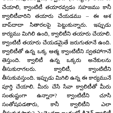
చేయాలి, క్వాంటిటీ తయారవ్వడం సహజము కానీ
క్వాలిటీవారిని తయారు చేయడము – ఈ ఆశ
బాప్‌దాదా సితారలపై పెట్టుకున్నారు. ఇప్పుడు
కార్యము మిగిలి ఉంది, క్వాలిటీని తయారు చేయాలి.
క్వాంటిటీ తయారు చేయడమైతే జరుగుతూనే ఉంది.
క్వాలిటీతో ఉన్న ఒక్క ఆత్మ క్వాంటిటీని స్వతహాగానే
తెస్తుంది. క్వాలిటీ ఉన్న ఒక్కరు అనేకులను
తీసుకురాగలరు. క్వాలిటీ, క్వాంటిటీని
తీసుకువస్తుంది. ఇప్పుడు మిగిలి ఉన్న ఈ కార్యమునే
పూర్తి చేయాలి. మీరు చేసే సేవా క్వాలిటీతో మీరు
సంతుష్టంగా ఉన్నారా? క్వాంటిటీని చూసి
సంతోషపడతారు, కానీ క్వాలిటీని ఎలా