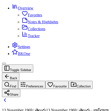
Overview
Favorites
Notes & Highlights
Collections
Tracker
Settings
BKOne
Toggle Sidebar
Back
Find
Preferences
Favourite
Collection
Share
13 November 1969 | తెలుగు
13 November 1969 | తెలుగు · బాప్‌దాదా