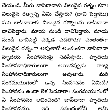
చేయండి. మీరు బాప్‌దాదాకు విలువైన రత్నం కదా!
విలువైన రత్నాన్ని ఏమి చేస్తారు? (దాచి పెడ్తాము)
మరి బాప్‌దాదాకు విలువైన రత్నాలను బాప్‌దాదా
దాచిపెడ్తారు. మాయ నుండి దాచిపెడ్తారు. మాయ
నుండి దాచిపెట్టి ఎక్కడ పెడతారు? ఎంతెంతగా
విలువైన రత్నంగా అవుతారో అంతంతగా బాప్‌దాదా
హృదయ సింహాసనంపై నివసిస్తారు. హృదయ
సింహాసనాధికారులుగా అయినప్పుడు రాజ్య
సింహాసనాధికారులుగా అవుతారు. మరి
సంగమయుగంలో ఉన్న సింహాసనం ఏమిటి?
సింహాసనం ఉందా లేక పేదవారా? సంగమయుగంలో
ఏ సింహాసనం లభించింది? బాప్‌దాదా హృదయ
సింహాసనము. ఇది ప్రపంచంలోని అన్ని