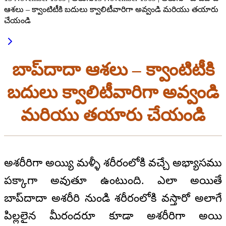
ఆశలు – క్వాంటిటీకి బదులు క్వాలిటీవారిగా అవ్వండి మరియు తయారు
చేయండి
బాప్‌దాదా ఆశలు – క్వాంటిటీకి
బదులు క్వాలిటీవారిగా అవ్వండి
మరియు తయారు చేయండి
అశరీరిగా అయ్యి మళ్ళీ శరీరంలోకి వచ్చే అభ్యాసము
పక్కాగా అవుతూ ఉంటుంది. ఎలా అయితే
బాప్‌దాదా అశరీరి నుండి శరీరంలోకి వస్తారో అలాగే
పిల్లలైన మీరందరూ కూడా అశరీరిగా అయి