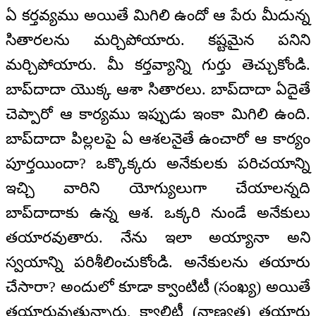
ఏ కర్తవ్యము అయితే మిగిలి ఉందో ఆ పేరు మీదున్న
సితారలను మర్చిపోయారు. కష్టమైన పనిని
మర్చిపోయారు. మీ కర్తవ్యాన్ని గుర్తు తెచ్చుకోండి.
బాప్‌దాదా యొక్క ఆశా సితారలు. బాప్‌దాదా ఏదైతే
చెప్పారో ఆ కార్యము ఇప్పుడు ఇంకా మిగిలి ఉంది.
బాప్‌దాదా పిల్లలపై ఏ ఆశలనైతే ఉంచారో ఆ కార్యం
పూర్తయిందా? ఒక్కొక్కరు అనేకులకు పరిచయాన్ని
ఇచ్చి వారిని యోగ్యులుగా చేయాలన్నది
బాప్‌దాదాకు ఉన్న ఆశ. ఒక్కరి నుండే అనేకులు
తయారవుతారు. నేను ఇలా అయ్యానా అని
స్వయాన్ని పరిశీలించుకోండి. అనేకులను తయారు
చేసారా? అందులో కూడా క్వాంటిటీ (సంఖ్య) అయితే
తయారువుతున్నారు, క్వాలిటీ (నాణ్యత) తయారు