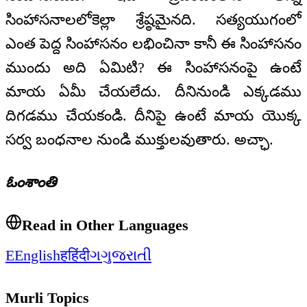
సింహాసనాలలోకెల్లా శ్రేష్ఠమైనది. సత్యయుగంలో
ఎంత పెద్ద సింహాసనం లభించినా కానీ ఈ సింహాసనం
ముందు అది ఏమిటి? ఈ సింహాసనంపై ఉంటే
మాయ ఏమీ చేయలేదు. దీనినుండి ఎక్కడము
దిగడము చేయకండి. దీనిపై ఉంటే మాయ యొక్క
సర్వ బంధనాల నుండి ముక్తులవుతారు. అచ్ఛా.
ఓంశాంతి
Read in Other Languages
E
English
ह
हिंदी
ગ
ગુજરાતી
Murli Topics