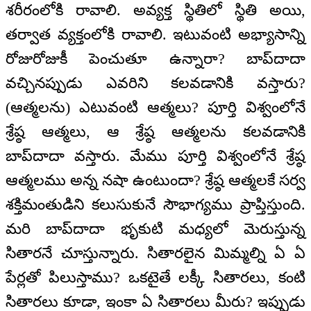
శరీరంలోకి రావాలి. అవ్యక్త స్థితిలో స్థితి అయి,
తర్వాత వ్యక్తంలోకి రావాలి. ఇటువంటి అభ్యాసాన్ని
రోజురోజుకీ పెంచుతూ ఉన్నారా? బాప్‌దాదా
వచ్చినప్పుడు ఎవరిని కలవడానికి వస్తారు?
(ఆత్మలను) ఎటువంటి ఆత్మలు? పూర్తి విశ్వంలోనే
శ్రేష్ఠ ఆత్మలు, ఆ శ్రేష్ఠ ఆత్మలను కలవడానికి
బాప్‌దాదా వస్తారు. మేము పూర్తి విశ్వంలోనే శ్రేష్ఠ
ఆత్మలము అన్న నషా ఉంటుందా? శ్రేష్ఠ ఆత్మలకే సర్వ
శక్తిమంతుడిని కలుసుకునే సౌభాగ్యము ప్రాప్తిస్తుంది.
మరి బాప్‌దాదా భృకుటి మధ్యలో మెరుస్తున్న
సితారనే చూస్తున్నారు. సితారలైన మిమ్మల్ని ఏ ఏ
పేర్లతో పిలుస్తాము? ఒకటైతే లక్కీ సితారలు, కంటి
సితారలు కూడా, ఇంకా ఏ సితారలు మీరు? ఇప్పుడు