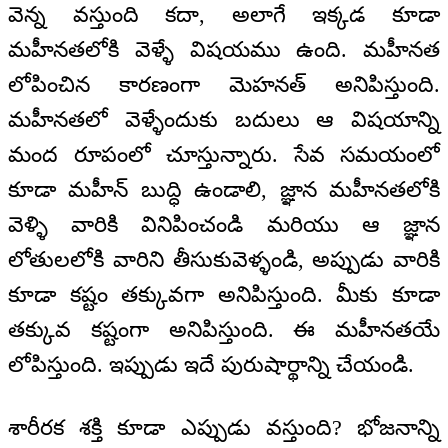
వెన్న వస్తుంది కదా, అలాగే ఇక్కడ కూడా
మహీనతలోకి వెళ్ళే విషయము ఉంది. మహీనత
లోపించిన కారణంగా మెహనత్ అనిపిస్తుంది.
మహీనతలో వెళ్ళేందుకు బదులు ఆ విషయాన్ని
మంద రూపంలో చూస్తున్నారు. సేవ సమయంలో
కూడా మహీన్ బుద్ధి ఉండాలి, జ్ఞాన మహీనతలోకి
వెళ్ళి వారికి వినిపించండి మరియు ఆ జ్ఞాన
లోతులలోకి వారిని తీసుకువెళ్ళండి, అప్పుడు వారికి
కూడా కష్టం తక్కువగా అనిపిస్తుంది. మీకు కూడా
తక్కువ కష్టంగా అనిపిస్తుంది. ఈ మహీనతయే
లోపిస్తుంది. ఇప్పుడు ఇదే పురుషార్థాన్ని చేయండి.
శారీరక శక్తి కూడా ఎప్పుడు వస్తుంది? భోజనాన్ని