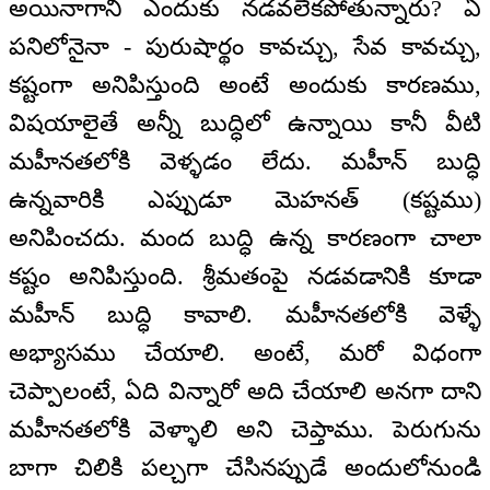
అయినాగానీ ఎందుకు నడవలేకపోతున్నారు? ఏ
పనిలోనైనా - పురుషార్థం కావచ్చు, సేవ కావచ్చు,
కష్టంగా అనిపిస్తుంది అంటే అందుకు కారణము,
విషయాలైతే అన్నీ బుద్ధిలో ఉన్నాయి కానీ వీటి
మహీనతలోకి వెళ్ళడం లేదు. మహీన్ బుద్ధి
ఉన్నవారికి ఎప్పుడూ మెహనత్ (కష్టము)
అనిపించదు. మంద బుద్ధి ఉన్న కారణంగా చాలా
కష్టం అనిపిస్తుంది. శ్రీమతంపై నడవడానికి కూడా
మహీన్ బుద్ధి కావాలి. మహీనతలోకి వెళ్ళే
అభ్యాసము చేయాలి. అంటే, మరో విధంగా
చెప్పాలంటే, ఏది విన్నారో అది చేయాలి అనగా దాని
మహీనతలోకి వెళ్ళాలి అని చెప్తాము. పెరుగును
బాగా చిలికి పల్చగా చేసినప్పుడే అందులోనుండి