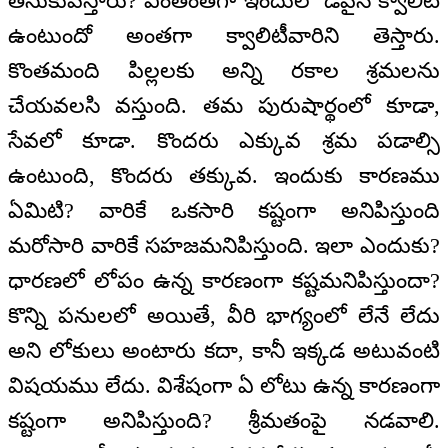
తీసుకువస్తారు? ఎంతెంతగా ఇందులో డివైన్ క్వాలిటీ
ఉంటుందో అంతగా క్వాలిటీవారిని తెస్తారు.
కొంతమంది పిల్లలకు అన్ని రకాల శ్రమలను
చేయవలసి వస్తుంది. తమ పురుషార్థంలో కూడా,
సేవలో కూడా. కొందరు ఎక్కువ శ్రమ పడాల్సి
ఉంటుంది, కొందరు తక్కువ. ఇందుకు కారణము
ఏమిటి? వారికే ఒకసారి కష్టంగా అనిపిస్తుంది
మరోసారి వారికే సహజమనిపిస్తుంది. ఇలా ఎందుకు?
ధారణలో లోపం ఉన్న కారణంగా కష్టమనిపిస్తుందా?
కొన్ని పనులలో అయితే, వీరి భాగ్యంలో లేనే లేదు
అని లోకులు అంటారు కదా, కానీ ఇక్కడ అటువంటి
విషయము లేదు. విశేషంగా ఏ లోటు ఉన్న కారణంగా
కష్టంగా అనిపిస్తుంది? శ్రీమతంపై నడవాలి.