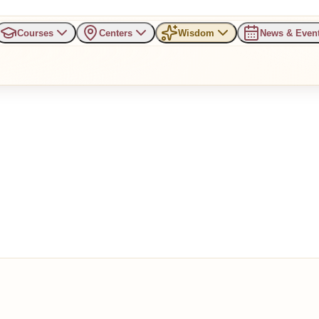
Courses
Centers
Wisdom
News & Even