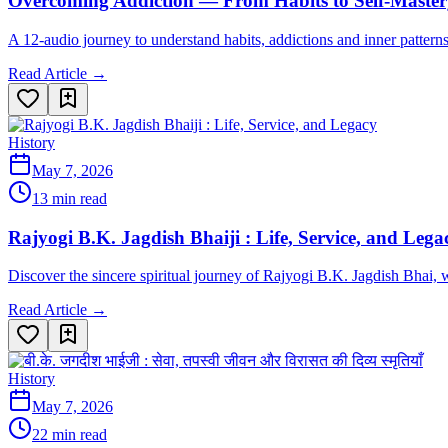
Overcoming Addiction — From Habits to Self-Maste
A 12-audio journey to understand habits, addictions and inner patter
Read Article →
History
May 7, 2026
13 min read
Rajyogi B.K. Jagdish Bhaiji : Life, Service, and Lega
Discover the sincere spiritual journey of Rajyogi B.K. Jagdish Bhai,
Read Article →
History
May 7, 2026
22 min read