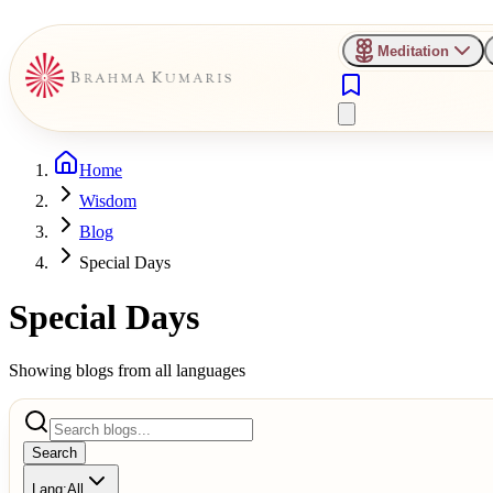
Meditation
Home
Wisdom
Blog
Special Days
Special Days
Showing blogs from all languages
Search
Lang:
All