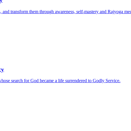
ry
ns, and transform them through awareness, self-mastery and Rajyoga med
cy
 whose search for God became a life surrendered to Godly Service.