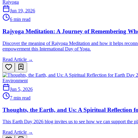
Rajyoga
Jun 19, 2026
6 min read
Rajyoga Meditation: A Journey of Remembering Wh
Discover the meaning of Rajyoga Meditation and how it helps reconnec
empowerment this International Day of Yoga.
Read Article →
Environment
Jun 5, 2026
7 min read
Thoughts, the Earth, and Us: A Spiritual Reflection 
This Earth Day 2026 blog invites us to see how we can support the pla
Read Article →