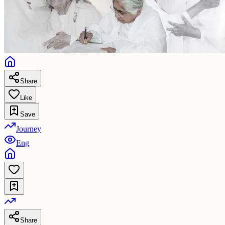
Share
Like
Save
Journey
Eng
Share