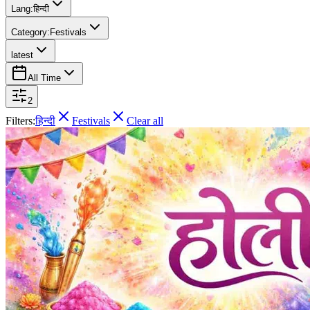
Lang:
हिन्दी
Category:
Festivals
latest
All Time
2
Filters:
हिन्दी
Festivals
Clear all