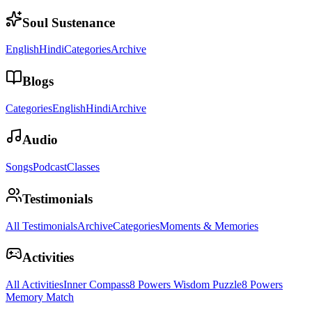
Soul Sustenance
English
Hindi
Categories
Archive
Blogs
Categories
English
Hindi
Archive
Audio
Songs
Podcast
Classes
Testimonials
All Testimonials
Archive
Categories
Moments & Memories
Activities
All Activities
Inner Compass
8 Powers Wisdom Puzzle
8 Powers
Memory Match