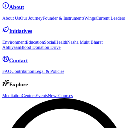
About
About Us
Our Journey
Founder & Instruments
Wings
Current Leaders
Initiatives
Environment
Education
Social
Health
Nasha Mukt Bharat
Abhiyaan
Blood Donation Drive
Contact
FAQ
Contribution
Legal & Policies
Explore
Meditation
Centers
Events
News
Courses