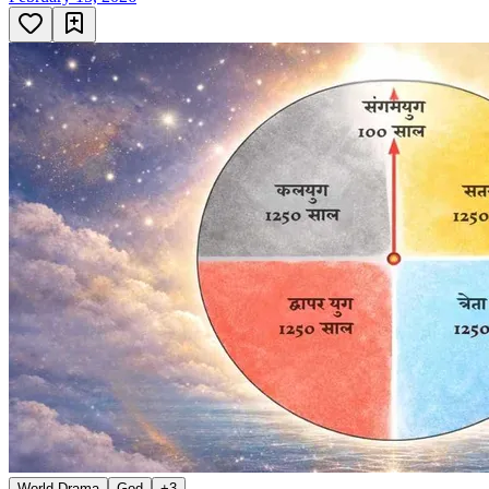
World Drama
God
+
3