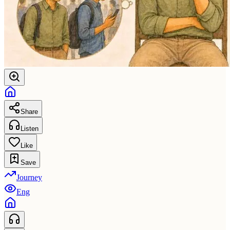
Share
Listen
Like
Save
Journey
Eng