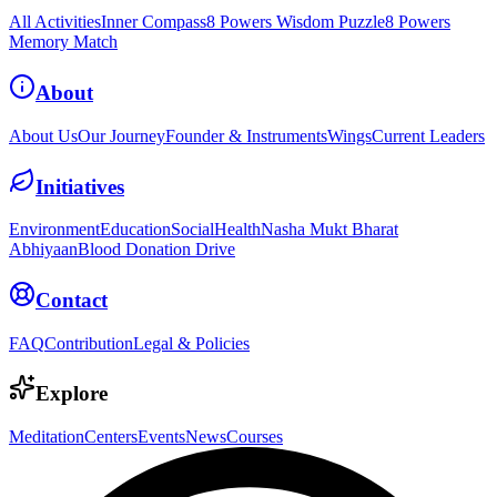
All Activities
Inner Compass
8 Powers Wisdom Puzzle
8 Powers
Memory Match
About
About Us
Our Journey
Founder & Instruments
Wings
Current Leaders
Initiatives
Environment
Education
Social
Health
Nasha Mukt Bharat
Abhiyaan
Blood Donation Drive
Contact
FAQ
Contribution
Legal & Policies
Explore
Meditation
Centers
Events
News
Courses