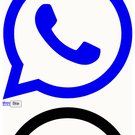
शेयर
लिंक