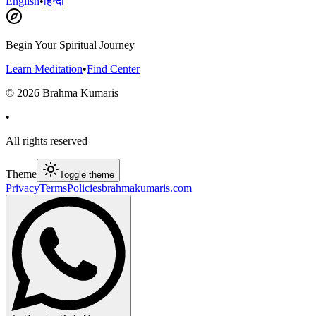
English
•
हिन्दी
Begin Your Spiritual Journey
Learn Meditation
•
Find Center
©
2026
Brahma Kumaris
•
All rights reserved
Theme
Toggle theme
Privacy
Terms
Policies
brahmakumaris.com