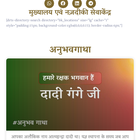
मुख्यालय एवं नज़दीकी सेवाकेंद्र
[drts-directory-search directory="bk_locations" size="lg" cache="1"
style="padding:15px; background-color:rgba(0,0,0,0.15); border-radius:4px;"]
अनुभवगाथा
आपका अलौकिक नाम आत्मइन्द्रा दादी था। यज्ञ स्थापना के समय जब आप