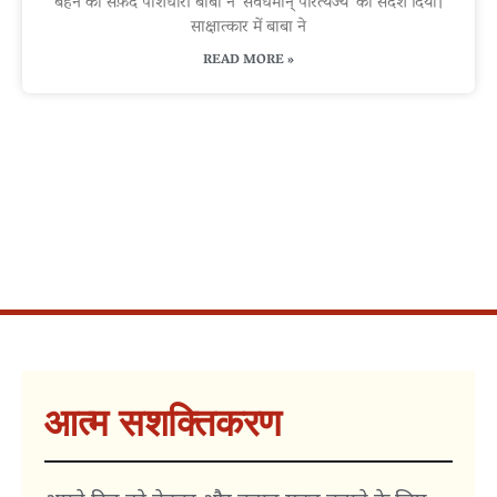
बहन को सफ़ेद पोशधारी बाबा ने ‘सर्वधर्मान् परित्यज्य’ का संदेश दिया।
साक्षात्कार में बाबा ने
READ MORE »
आत्म सशक्तिकरण