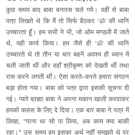
कुछ
समय
बाद
बाबा
बनारस
चले
गये।
वहीं
से
बाबा
‘
‘
पत्र
लिखते
थे
कि
मैं
तो
सिर्फ
बैठकर
ॐ
की
ध्वनि
,
उच्चारता
हूँ।
हम
सभी
ने
भी
जो
ओम
मण्डली में
जाते
,
‘
‘
थे
यही
कार्य
किया।
हम
जैसे
ही
ॐ
की
ध्वनि
उच्चारते
थे
तो
तीन
या
चार
बहनें
अवश्य
ही
ध्यान
में
चली
जाती
थीं
और
वहाँ
श्रीकृष्ण
को
देखती
थीं
तथा
–
रास
करने
लगती
थीं।
ऐसा
करते
करते
हमारा
संगठन
बड़ा
होता
गया।
बाबा
को
पत्र
द्वारा
इसकी
सूचना
दी
गई।
प्यारे
ब्रह्मा
बाबा
ने
अपना
मकान
खाली
करवाकर
हमको
क्लास
के
लिए
दे
दिया।
एक
बार
बाबा
ने
पत्र
में
, “
,
लिखा
पाना
था
सो
पा
लिया
अब
काम
क्या
बाकी
”
रहा।
उस
समय
हम
इसका
अर्थ
नहीं
समझते
थे
पर