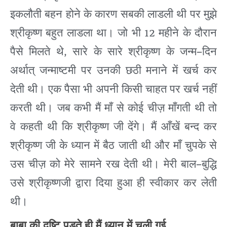
इकलौती
बहन
होने
के
कारण
सबकी
लाडली
थी
पर
मुझे
12
श्रीकृष्ण
बहुत
लाडला
था।
जो
भी
महीने
के
दौरान
,
–
पैसे
मिलते
थे
सारे
के
सारे
श्रीकृष्ण
के
जन्म
दिन
अर्थात्
जन्माष्टमी
पर
उनकी
छठी
मनाने
में
खर्च
कर
देती
थी।
एक
पैसा
भी
अपनी
किसी
चाहत
पर
खर्च
नहीं
करती
थी।
जब
कभी
मैं
माँ
से
कोई
चीज़
माँगती
थी
तो
वे
कहती
थी
कि
श्रीकृष्ण
जी
देंगे।
मैं
आँखें
बन्द
कर
श्रीकृष्ण
जी
के
ध्यान
में
बैठ
जाती
थी
और
माँ
चुपके
से
–
उस
चीज़
को
मेरे
सामने
रख
देती
थी।
मेरी
बाल
बुद्धि
उसे
श्रीकृष्णजी
द्वारा
दिया
हुआ
ही
स्वीकार
कर
लेती
थी।
बाबा
की
दृष्टि
पड़ते
ही
मैं
ध्यान
में
चली
गई