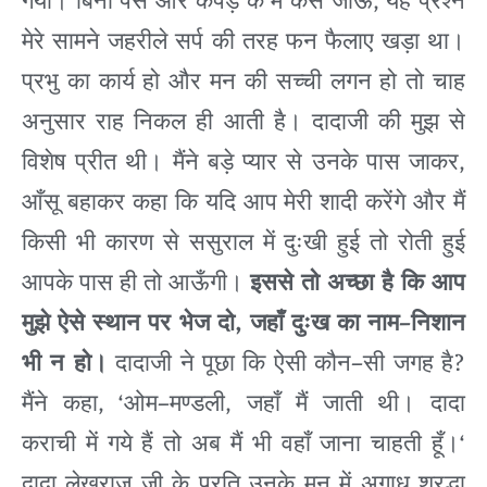
,
गया।
बिना
पैसे
और
कपड़े
के
मैं
कैसे
जाऊँ
यह
प्रश्न
मेरे
सामने
जहरीले
सर्प
की
तरह
फन
फैलाए
खड़ा
था।
प्रभु
का
कार्य
हो
और
मन
की
सच्ची
लगन
हो
तो
चाह
अनुसार
राह
निकल
ही
आती
है।
दादाजी
की
मुझ
से
,
विशेष
प्रीत
थी।
मैंने
बड़े
प्यार
से
उनके
पास
जाकर
आँसू
बहाकर
कहा
कि
यदि
आप
मेरी
शादी
करेंगे
और
मैं
किसी
भी
कारण
से
ससुराल
में
दुःखी
हुई
तो
रोती
हुई
आपके
पास
ही
तो
आऊँगी।
इससे
तो
अच्छा
है
कि
आप
,
–
मुझे
ऐसे
स्थान
पर
भेज
दो
जहाँ
दुःख
का
नाम
निशान
–
?
भी
न
हो।
दादाजी
ने
पूछा
कि
ऐसी
कौन
सी
जगह
है
, ‘
–
,
मैंने
कहा
ओम
मण्डली
जहाँ
मैं
जाती
थी।
दादा
‘
कराची
में
गये
हैं
तो
अब
मैं
भी
वहाँ
जाना
चाहती
हूँ।
दादा
लेखराज
जी
के
प्रति
उनके
मन
में
अगाध
श्रद्धा