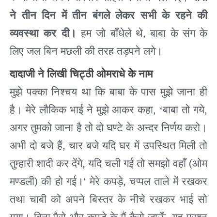
ने
तीन
दिन
में
तीन
बंगले
लेकर
सभी
के
रहने
की
,
व्यवस्था
कर
दी।
हम
जो
बाँधेले
थे
बाबा
के
संग
के
लिए
जल
बिन
मछली
की
तरह
तड़पने
लगे।
दादाजी
ने
लिखी
चिट्ठी
ओमराधे
के
नाम
मुझे
पक्का
निश्चय
था
कि
बाबा
के
पास
मुझे
जाना
ही
है।
मेरे
लौकिक
भाई ने मुझे आकर कहा
, ‘
बाबा तो गये
,
अगर तुमको जाना है तो दो घण्टे के अन्दर निर्णय
करो।
,
अभी
दो
बजे
हैं
चार
बजे
यदि
घर
में
उपस्थित
मिली
तो
,
(
तुम्हारी
शादी
कर
देंगे
यदि
चली
गई
तो
समझो
वहाँ
ओम
)
‘
,
मण्डली
की
हो
गई।
मेरे
कपड़े
चप्पल
ताले
में
रखकर
तथा
चाबी
को
अपने
बिस्तर
के
नीचे
रखकर
भाई
सो