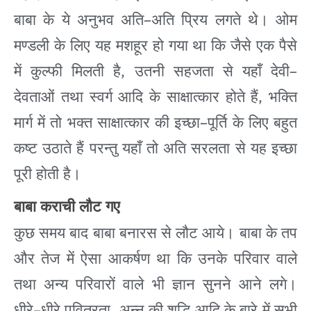
–
बाबा
के
ये
अनुभव
अति
अति
प्रिय
लगते
थे।
ओम
मण्डली
के
लिए
यह
मशहूर
हो
गया
था
कि
जैसे
एक
पैसे
,
–
में
कुल्फी
मिलती
है
उतनी
सहजता
से
यहाँ
देवी
,
देवताओं
तथा
स्वर्ग
आदि
के
साक्षात्कार
होते
हैं
भक्ति
–
मार्ग
में
तो
भक्त
साक्षात्कार
की
इच्छा
पूर्ति
के
लिए
बहुत
कष्ट
उठाते
हैं
परन्तु
यहाँ
तो
अति
सरलता
से
यह
इच्छा
पूरी
होती
है।
बाबा
कराची
लौट
गए
कुछ
समय
बाद
बाबा
बनारस
से
लौट
आये।
बाबा
के
तप
और
तेज
में
ऐसा
आकर्षण
था
कि
उनके
परिवार
वाले
तथा
अन्य
परिवारों
वाले
भी
ज्ञान
सुनने
आने
लगे।
धीरे
धीरे
पवित्रता
अन्न
की
शुद्धि
आदि
के
बारे
में
सभी