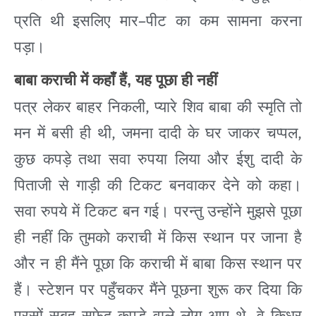
–
प्रति
थी
इसलिए
मार
पीट
का
कम
सामना
करना
पड़ा।
बाबा
कराची
में
कहाँ
हैं
,
यह
पूछा
ही
नहीं
,
पत्र
लेकर
बाहर
निकली
प्यारे
शिव
बाबा
की
स्मृति
तो
,
,
मन
में
बसी
ही
थी
जमना
दादी
के
घर
जाकर
चप्पल
कुछ
कपड़े
तथा
सवा
रुपया
लिया
और
ईशु
दादी
के
पिताजी
से
गाड़ी
की
टिकट
बनवाकर
देने
को
कहा।
सवा
रुपये
में
टिकट
बन
गई।
परन्तु
उन्होंने
मुझसे
पूछा
ही
नहीं
कि
तुमको
कराची
में
किस
स्थान
पर
जाना
है
और
न
ही
मैंने
पूछा
कि
कराची
में
बाबा
किस
स्थान
पर
हैं।
स्टेशन
पर
पहुँचकर
मैंने
पूछना
शुरू
कर
दिया
कि
परसों
सुबह
सफेद
कपड़े
वाले
लोग
आए
थे
वे
किधर