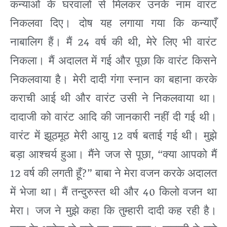
कन्याओं
के
घरवालों
से
मिलकर
उनके
नाम
वारंट
निकलवा
दिए।
दोष
यह
लगाया
गया
कि
कन्याएँ
24
,
नाबालिग
हैं।
मैं
वर्ष
की
थी
मेरे
लिए
भी
वारंट
निकला।
मैं
अदालत
में
गई
और
पूछा
कि
वारंट
किसने
निकलवाया
है।
मेरी
दादी
गंगा
स्नान
का
बहाना
करके
कराची
आई
थी
और
वारंट
उसी
ने
निकलवाया
था।
दादाजी
को
वारंट
आदि
की
जानकारी
नहीं
दी
गई
थी।
12
वारंट
में
झूठमूठ
मेरी
आयु
वर्ष
बताई गई
थी।
मुझे
, “
बड़ा
आश्चर्य
हुआ।
मैंने
जज
से
पूछा
क्या
आपको
मैं
12
?”
वर्ष
की
लगती
हूँ
बाबा
ने
मेरा
वजन
करके
अदालत
40
में
भेजा
था।
मैं
तन्दुरुस्त
थी
और
किलो
वजन
था
मेरा।
जज
ने
मुझे
कहा
कि
तुम्हारी
दादी
कह
रही
है।