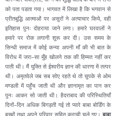
–
,
को
पता
पडता
गया। भागवत
में
लिखा
है
कि
भगवान
से
,
प्रीतबुद्धि
आत्माओं
पर
असुरों
ने
अत्याचार
किये
वही
इतिहास
पुनः
दोहराया
जाने
लगा।
हमारे
घरवालों
ने
हमारे
पर
रोक
लगानी
शुरू
कर
दी।
उस
समय
के
सिन्धी
समाज
में
कोई
कन्या
अपनी
माँ
की
भी
बात
के
–
विरोध
में
जरा
सा
मुँह
खोलने
तक
की
हिम्मत
नहीं
कर
पाती
थी।
मैं
युक्ति
से
ईश्वरीय
ज्ञान
की
धारणा
में
तत्पर
थी।
अमृतवेले
जब
सब
सोए
रहते
थे
तो
चुपके
से
ओम
मण्डली
में
पहुँच
जाती
थी
और
ज्ञानामृत
का
पान
कर
पुनः
आकर
सो
जाती
थी।
हैदराबाद
की
परिस्थितियाँ
–
दिनों
दिन
अधिक
बिगड़ती
गई
तो
प्यारे
बाबा
बोर्डिंग
के
बच्चों
तथा
अपने
परिवार
सहित
कराची
चले
गए।
बाबा