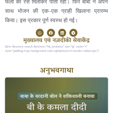
फलों का रस मिलाकर पीती रही। फिर बाबा ने अपने
साथ भोजन की एक
–
एक ग्राही खिलाना प्रारम्भ
किया। इस प्रकार पूर्ण स्वस्थ हो गई।
मुख्यालय एवं नज़दीकी सेवाकेंद्र
[drts-directory-search directory="bk_locations" size="lg" cache="1"
style="padding:15px; background-color:rgba(0,0,0,0.15); border-radius:4px;"]
अनुभवगाथा