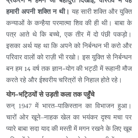
,
प्रकरण
में
हमने
जो
बहादुरी
दिखाई
वास्तव
में
वह
हमारी
अपनी
शक्ति
न
थी।
यह
सारी
शक्ति
और
युक्ति
कन्याओं
के
कन्हैया
परमात्मा
शिव
की
ही
थी।
बाबा
के
,
पत्र
आते
थे
कि
बच्चे
एक
तीर
में
दो
पंछी
पकड़ो।
इसका
अर्थ
यह
था
कि
अपने
को
निर्बन्धन
भी
करो
और
परिवार
वालों
को
राज़ी
भी
रखो।
इस
युक्ति
से
निर्बन्धन
14
–
बन
हम
वर्ष
तक
ज्ञान
योग
की
भट्ठी
में
रूहानी
मौज
करते
रहे
और
ईश्वरीय
चरित्रों
से
निहाल
होते रहे।
योग
–
भट्ठियों
से
उड़ती
कला
तक
पहुँचे
सन्
1947
में भारत
–
पाकिस्तान का विभाजन हुआ।
चारों ओर खूने
–
नाहक खेल का भयंकर दृश्य मचा पर
प्यारे बाबा सदा याद की मस्ती में मगन रखने के लिए खूब