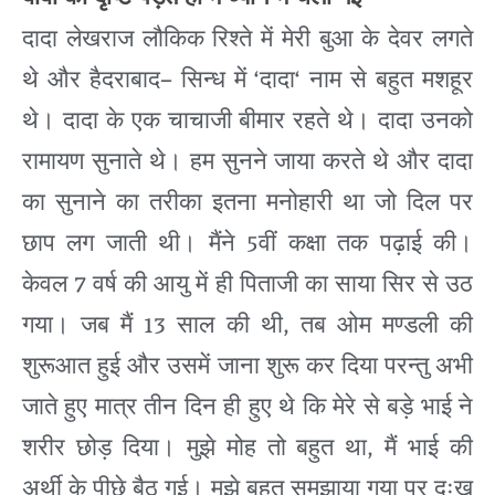
दादा
लेखराज
लौकिक
रिश्ते
में
मेरी
बुआ
के
देवर
लगते
–
‘
‘
थे
और
हैदराबाद
सिन्ध
में
दादा
नाम
से
बहुत
मशहूर
थे।
दादा
के
एक
चाचाजी
बीमार
रहते
थे।
दादा
उनको
रामायण
सुनाते
थे।
हम
सुनने
जाया
करते
थे
और
दादा
का
सुनाने
का
तरीका
इतना
मनोहारी
था
जो
दिल
पर
5
छाप
लग
जाती
थी।
मैंने
वीं
कक्षा
तक
पढ़ाई
की।
7
केवल
वर्ष
की
आयु
में
ही
पिताजी
का
साया
सिर
से
उठ
13
,
गया।
जब
मैं
साल
की
थी
तब
ओम
मण्डली
की
शुरूआत
हुई
और
उसमें
जाना
शुरू
कर
दिया
परन्तु
अभी
जाते
हुए
मात्र
तीन
दिन
ही
हुए
थे
कि
मेरे
से
बड़े
भाई
ने
,
शरीर
छोड़
दिया।
मुझे
मोह
तो
बहुत
था
मैं
भाई
की
अर्थी
के
पीछे
बैठ
गई।
मुझे
बहुत
समझाया
गया
पर
दुःख