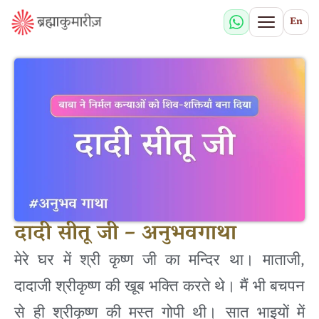
En
दादी सीतू जी – अनुभवगाथा
,
मेरे
घर
में
श्री
कृष्ण
जी
का
मन्दिर
था।
माताजी
दादाजी
श्रीकृष्ण
की
खूब
भक्ति
करते
थे।
मैं
भी
बचपन
से
ही
श्रीकृष्ण
की
मस्त
गोपी
थी।
सात
भाइयों
में