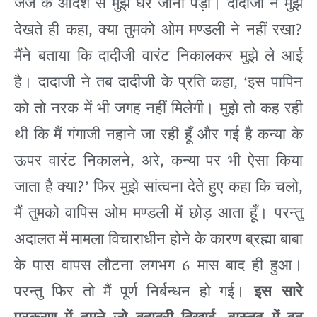
जज
के
आदेश
से
मुझे
घर
जाना
पड़ा।
दादाजी
ने
मुझे
,
?
देखते
ही
कहा
क्या
तुमको
ओम
मण्डली
ने
नहीं
रखा
मैंने
बताया
कि
दादीजी
वारंट
निकालकर
मुझे
ले
आई
, ‘
है।
दादाजी
ने
तब
दादीजी
के
प्रति
कहा
इस
पापिन
को
तो
नरक
में
भी
जगह
नहीं
मिलेगी।
मुझे
तो
कह
रही
थी
कि
मैं
गंगाजी
नहाने
जा
रही
हूँ
और
गई
है
कन्या
के
,
,
ऊपर
वारंट
निकालने
अरे
कन्या
पर
भी
ऐसा
किया
?’
,
जाता
है
क्या
फिर
मुझे
सांत्वना
देते
हुए
कहा
कि
चलो
मैं
तुमको
वापिस
ओम
मण्डली
में
छोड़
आता
हूँ।
परन्तु
अदालत
में
मामला
विचाराधीन
होने
के
कारण
ब्रह्मा
बाबा
6
के
पास
वापस
लौटना
लगभग
मास
बाद
ही
हुआ।
परन्तु
फिर
तो
मैं
पूर्ण
निर्बन्धन
हो
गई।
इस
सारे