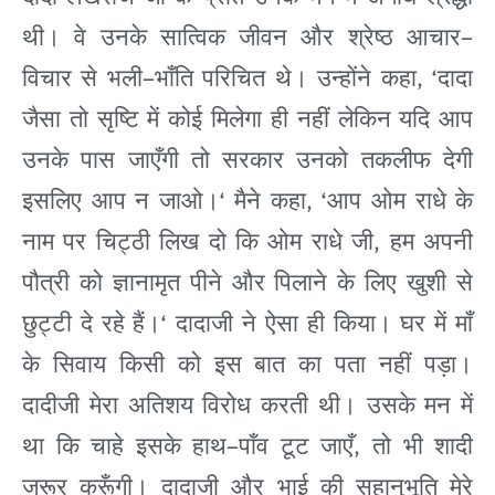
–
थी।
वे
उनके
सात्विक
जीवन
और
श्रेष्ठ
आचार
–
, ‘
विचार
से
भली
भाँति
परिचित
थे।
उन्होंने
कहा
दादा
जैसा
तो
सृष्टि
में
कोई
मिलेगा
ही
नहीं
लेकिन
यदि
आप
उनके
पास
जाएँगी
तो
सरकार
उनको
तकलीफ
देगी
‘
, ‘
इसलिए
आप
न
जाओ।
मैने
कहा
आप
ओम
राधे
के
,
नाम
पर
चिट्ठी
लिख
दो
कि
ओम राधे
जी
हम
अपनी
पौत्री
को
ज्ञानामृत
पीने
और
पिलाने
के
लिए
खुशी
से
‘
छुट्टी
दे
रहे
हैं।
दादाजी
ने
ऐसा
ही
किया।
घर
में
माँ
के
सिवाय
किसी
को
इस
बात
का
पता
नहीं
पड़ा।
दादीजी
मेरा
अतिशय
विरोध
करती
थी।
उसके
मन
में
–
,
था
कि
चाहे
इसके
हाथ
पाँव
टूट
जाएँ
तो
भी
शादी
जरूर
करूँगी।
दादाजी
और
भाई
की
सहानुभूति
मेरे