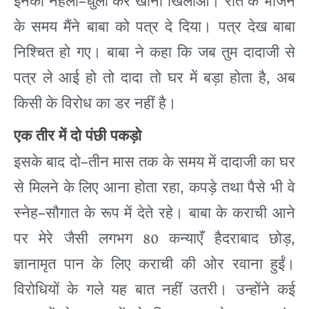
–
इनको
नहला
धुला
कर
खाना
खिलाओ।
रात
के
भोजन
के
समय
मैंने
बाबा
को
पत्र
दे
दिया।
पत्र
देख
बाबा
निश्चित
हो
गए।
बाबा
ने
कहा
कि
जब
तुम
दादाजी
से
,
पत्र
ले
आई
हो
तो
दादा
तो
घर
में
बड़ा
होता
है
अब
किसी
के
विरोध
का
डर
नहीं
है।
एक
तीर
में
दो
पंछी
पकड़ो
–
इसके
बाद
दो
तीन
मास
तक
के
समय
में
दादाजी
का
घर
,
से
मिलने
के
लिए
आना
होता
रहा
कपड़े
तथा
पैसे
भी
वे
–
स्नेह
सौगात
के
रूप
में
देते
रहे।
बाबा
के
कराची
आने
80
,
पर
मेरे
जैसी
लगभग
कन्याएँ
हैदराबाद
छोड़
ज्ञानामृत
पान
के
लिए
कराची
की
ओर
रवाना
हुईं।
विरोधियों
के
गले
यह
बात
नहीं
उतरी।
उन्होंने
कई