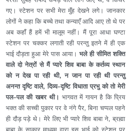
,
गए।
स्टेशन
पर
सभी
मेरा
मुँह
देखने
लगे।
जानकार
लोगों
ने
कहा
कि
बच्चे
तथा
कन्याएँ आदि
आए
तो
थे
पर
अब
कहाँ
हैं
हमें
भी
मालूम
नहीं।
मैं
पूरा
आधा
घण्टा
स्टेशन
पर
चक्कर
लगाती
रही
परन्तु
इतने
में
ही
एक
भाई
दौड़ता
हुआ
मेरे
पास
आया।
भले
ही
सीमित
शक्ति
वाले
दो
नेत्रों
से
मैं
प्यारे
शिव
बाबा
के
कर्तव्य
स्थान
,
को
न
देख
पा
रही
थी
न
जान
पा
रही
थी
परन्तु
,
–
अनन्त
दृष्टि
वाले
दिव्य
दृष्टि
विधाता
प्रभु
को
तो
मेरी
–
पल
पल
की
खबर
थी।
भागवत
में
गायन
है
कि
प्रिय
,
भक्त
की
सच्ची
पुकार
पर
वे
नंगे
पैर
बिना
चप्पल
पहने
,
ही
दौड़
पड़े
थे।
मेरे
लिए
भी
प्यारे
शिव
बाबा
ने
ब्रह्मा
बाबा
के
साकार
माध्यम
द्वारा
इस
भाई
को
स्टेशन
पर