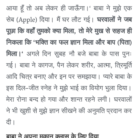
‘
आया
हूँ
तो
अब
लेकर
ही
जाऊँगा।
बाबा
ने
मुझे
एक
(Apple)
सेब
दिया।
मैं
घर
लौट
गई।
घरवालों
ने
जब
,
पूछा
कि
वहाँ
तुमको
क्या
मिला
तो
मेरे
मुख
से
सहज
ही
‘
(
)
निकला
कि
भक्ति
का
फल
ज्ञान
मिला
और
बाप
पिता
‘
मिला।
अगले
दिन
सुबह
नौ
बजे
बाबा
के
पास
पुनः
,
,
,
गई।
बाबा
ने
कागज
पैन
लेकर
शरीर
आत्मा
त्रिमूर्ति
आदि
चित्र
बनाए
और
इन
पर
समझाया।
प्यारे
बाबा
के
–
इस
दिल
जीत
स्नेह
ने
मुझे
भाई
का
वियोग
भुला
दिया।
मेरा
रोना
बन्द
हो
गया
और
शान्त
रहने
लगी।
घरवालों
ने
भी
खुशी
से
मुझे
ज्ञान
सीखने
की
अनुमति
प्रदान
कर
दी।
बाबा
ने
अपना
मकान
क्लास
के
लिए
दिया