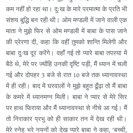
कम
नहीं
हो
रहा
था।
दुःख
के
मारे
परमात्मा
के
प्रति
भी
संशय
बुद्धि
बन
रही
थी।
ओम
मण्डली
में
जाने
वाली
एक
माता
ने
मुझे
फिर
से
ओम
मण्डली
में
बाबा
के
पास
जाने
,
की
प्रेरणा
दी
कहा
कि
वहीं
तुमको
शान्ति
मिलेगी
और
बाबा
दुःख
दूर
करेंगे।
वहाँ
गई
तो
प्यारे
बाबा
तपस्या
में
,
,
बैठे
थे
मेरे
पर
ज्योंहि
उनकी
दृष्टि
पड़ी
मैं
ध्यान
में
चली
3
10
गई
और
दोपहर
बजे
से
रात
बजे
तक
ध्यानावस्था
में
ही
रही।
बाद
में
घरवालों
ने
मुझे
बहुत
ढूँढ़ा
तो
मैं
बाबा
के
कमरे
में
ध्यानमग्न
मिली।
बाबा
ने
प्यार
से
मेरे
सिर
पर
हाथ
फिराया
और
मैं
ध्यानावस्था
से
नीचे
आ
गई।
मैं
तो
निराकार
प्रभु
को
ही
साकार
तन
में
देख
रही
थी।
, ‘
,
मेरे
स्नेह
भरे
नयनों
को
देख
प्यारे
बाबा
ने
कहा
बच्ची