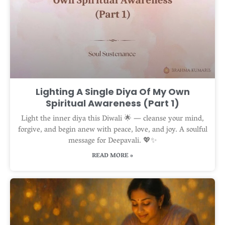
Lighting A Single Diya Of My Own
Spiritual Awareness (Part 1)
Light the inner diya this Diwali 🌟 — cleanse your mind,
forgive, and begin anew with peace, love, and joy. A soulful
message for Deepavali. 💖✨
READ MORE »