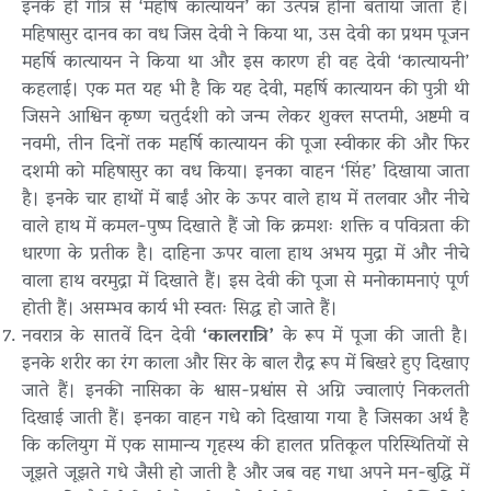
इनके ही गोत्र से ‘महर्षि कात्यायन’ का उत्पन्न होना बताया जाता है।
महिषासुर दानव का वध जिस देवी ने किया था, उस देवी का प्रथम पूजन
महर्षि कात्यायन ने किया था और इस कारण ही वह देवी ‘कात्यायनी’
कहलाई। एक मत यह भी है कि यह देवी, महर्षि कात्यायन की पुत्री थी
जिसने आश्विन कृष्ण चतुर्दशी को जन्म लेकर शुक्ल सप्तमी, अष्टमी व
नवमी, तीन दिनों तक महर्षि कात्यायन की पूजा स्वीकार की और फिर
दशमी को महिषासुर का वध किया। इनका वाहन ‘सिंह’ दिखाया जाता
है। इनके चार हाथों में बाईं ओर के ऊपर वाले हाथ में तलवार और नीचे
वाले हाथ में कमल-पुष्प दिखाते हैं जो कि क्रमशः शक्ति व पवित्रता की
धारणा के प्रतीक है। दाहिना ऊपर वाला हाथ अभय मुद्रा में और नीचे
वाला हाथ वरमुद्रा में दिखाते हैं। इस देवी की पूजा से मनोकामनाएं पूर्ण
होती हैं। असम्भव कार्य भी स्वतः सिद्ध हो जाते हैं।
नवरात्र के सातवें दिन देवी
‘कालरात्रि’
के रूप में पूजा की जाती है।
इनके शरीर का रंग काला और सिर के बाल रौद्र रूप में बिखरे हुए दिखाए
जाते हैं। इनकी नासिका के श्वास-प्रश्वांस से अग्नि ज्वालाएं निकलती
दिखाई जाती हैं। इनका वाहन गधे को दिखाया गया है जिसका अर्थ है
कि कलियुग में एक सामान्य गृहस्थ की हालत प्रतिकूल परिस्थितियों से
जूझते जूझते गधे जैसी हो जाती है और जब वह गधा अपने मन-बुद्धि में