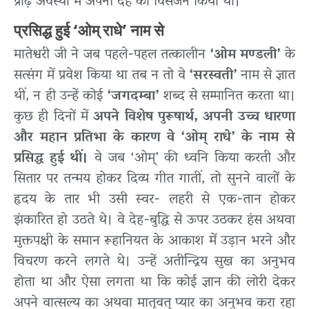
प्रौढ़ अवस्था में अपनी देह का विसर्जन किया था।
प्रसिद्ध हुई ‘ओम् राधे’ नाम से
मातेश्वरी जी ने जब पहले-पहल तत्कालीन
‘ओम मण्डली’
के
सत्संग में प्रवेश किया था तब न तो वे
‘सरस्वती’
नाम से ज्ञात
थीं, न ही उन्हें कोई
‘जगदम्बा’
शब्द से सम्मानित करता था।
कुछ ही दिनों में
अपने विशेष पुरूषार्थ, अपनी उच्च धारणा
और महान प्रतिभा के कारण वे ‘ओम् राधे’ के नाम से
प्रसिद्ध हुई थीं।
वे जब ‘ओम्’ की ध्वनि किया करती और
सितार पर तन्मय होकर दिव्य गीत गातीं, तो सुनने वालों के
हृदय के तार भी उसी स्वर- लहरी से एक-तान होकर
झंकारित हो उठते थे। वे देह-बुद्धि से ऊपर उठकर हंस अथवा
मुक्तपक्षी के समान रूहानियत के आकाश में उड़ान भरने और
विचरण करने लगते थे। उन्हें अतीन्द्रिय सुख का अनुभव
होता था और ऐसा लगता था कि कोई ज्ञान की लोरी देकर
अपने वात्सल्य का अथवा मातृवत् प्यार का अनुभव करा रहा