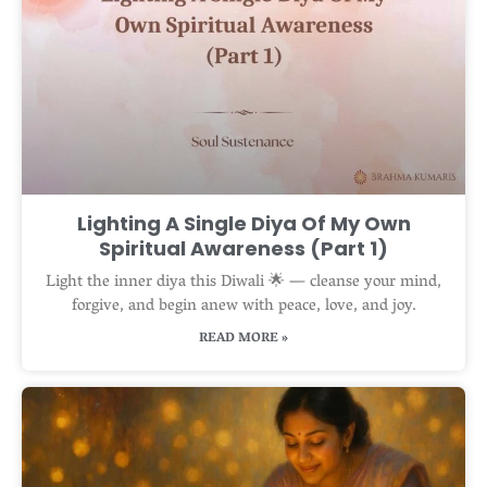
Lighting A Single Diya Of My Own
Spiritual Awareness (Part 1)
Light the inner diya this Diwali 🌟 — cleanse your mind,
forgive, and begin anew with peace, love, and joy.
READ MORE »