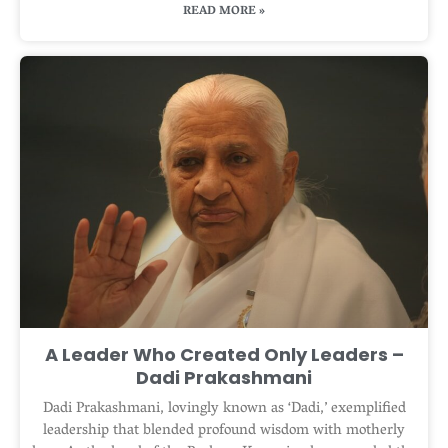
READ MORE »
A Leader Who Created Only Leaders –
Dadi Prakashmani
Dadi Prakashmani, lovingly known as ‘Dadi,’ exemplified
leadership that blended profound wisdom with motherly