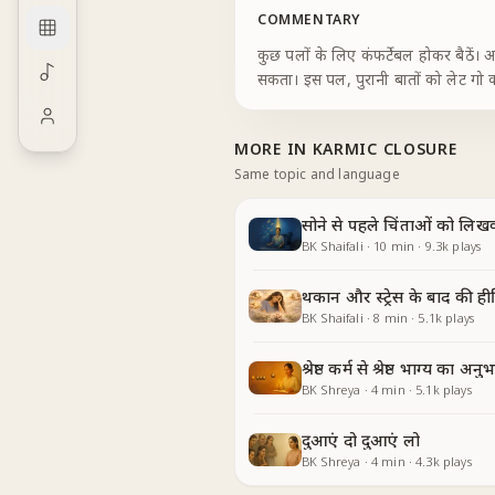
COMMENTARY
कुछ पलों के लिए कंफर्टेबल होकर बैठें। अपनी बॉडी को रिलैक्स करें। हर दिन एक नई शुरुआत है। हमारे हाथ
MORE IN
KARMIC CLOSURE
Same topic and language
सोने से पहले चिंताओं को लिख
BK Shaifali
·
10
min
·
9.3k
plays
थकान और स्ट्रेस के बाद की हीलि
BK Shaifali
·
8
min
·
5.1k
plays
श्रेष्ठ कर्म से श्रेष्ठ भाग्य का अनु
BK Shreya
·
4
min
·
5.1k
plays
दुआएं दो दुआएं लो
BK Shreya
·
4
min
·
4.3k
plays