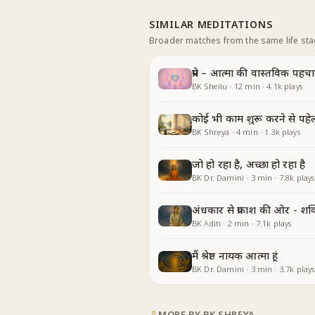
SIMILAR MEDITATIONS
Broader matches from the same life st
प्रेम – आत्मा की वास्तविक पहच
BK Sheilu
·
12
min
·
4.1k
plays
कोई भी काम शुरू करने से पहे
BK Shreya
·
4
min
·
1.3k
plays
जो हो रहा है, अच्छा हो रहा है
BK Dr. Damini
·
3
min
·
7.8k
plays
अंधकार से प्रकाश की ओर - शक
BK Aditi
·
2
min
·
7.1k
plays
मैं श्रेष्ठ नायक आत्मा हूं
BK Dr. Damini
·
3
min
·
3.7k
plays
MORE BY
BK SHREYA