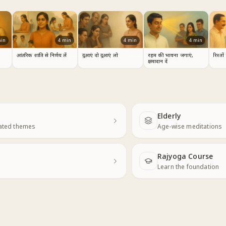
in
4
min
4
min
4
min
आंतरिक शांति से निर्णय लें
दुआएं दो दुआएं लो
रहम की भावना जगाएं,
रिश्तों
क्षमादान दें
Elderly
Next
lated themes
Age-wise meditations
Rajyoga Course
Learn the foundation