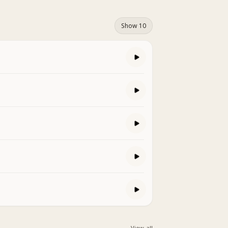
Show 10
View all