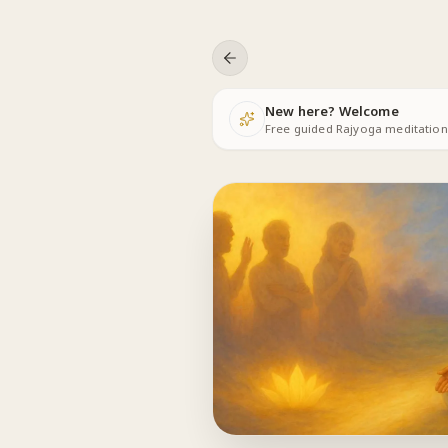
Skip to content
New here? Welcome
Free guided Rajyoga meditations