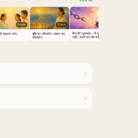
4
min
5
min
5
min
दिन की शुरुआत - मैं गुलाम
 में मधुरता लाएं
दृष्टि का परिवर्तन, संसार का
नहीं, अपने मन की मालिक हूँ
परिवर्तन