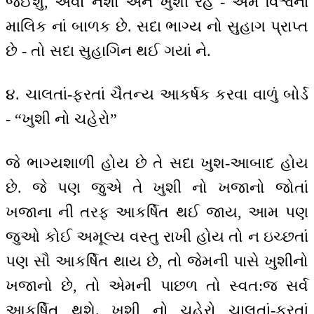
જઈશું, એવો નશો અને ખુશી રહે - અમે વિશ્વનાં
માલિક નાં બાળક છે. સદા ભાગ્ય નો સુહાગ પ્રાપ્ત
છે - તો સદા સુહાગિન થઈ ગયાં ને.
૪. ચાલતાં-ફરતાં ચૈતન્ય આકર્ષક કરવા વાળું બોર્ડ
- “ખુશી નો ચહેરો”
જે ભાગ્યશાળી હોય છે તે સદા ખુશ-આબાદ હોય
છે. જે પણ જુએ તે ખુશી નો ખજાનો જોતાં
ખજાના ની તરફ આકર્ષિત થઈ જાય, આમ પણ
જુઓ કોઈ અમૂલ્ય વસ્તુ રાખી હોય તો ન ઇચ્છતાં
પણ સૌ આકર્ષિત થાય છે, તો જેમની પાસે ખુશીનો
ખજાનો છે, તો એમની પાછળ તો સ્વત:જ સર્વ
આકર્ષિત થશે. ખુશી નો ચહેરો ચાલતાં-ફરતાં