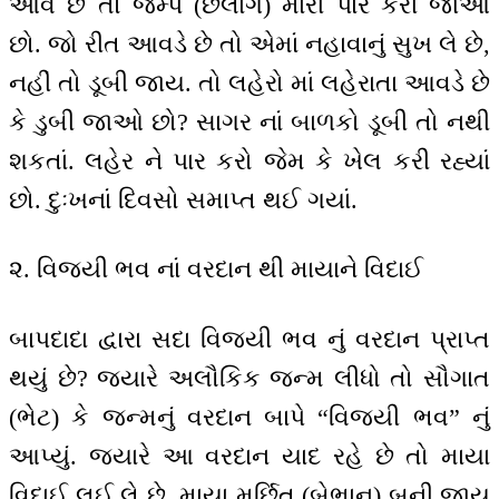
આવે છે તો જમ્પ (છલાંગ) મારી પાર કરી જાઓ
છો. જો રીત આવડે છે તો એમાં નહાવાનું સુખ લે છે,
નહીં તો ડૂબી જાય. તો લહેરો માં લહેરાતા આવડે છે
કે ડુબી જાઓ છો? સાગર નાં બાળકો ડૂબી તો નથી
શકતાં. લહેર ને પાર કરો જેમ કે ખેલ કરી રહ્યાં
છો. દુઃખનાં દિવસો સમાપ્ત થઈ ગયાં.
૨. વિજયી ભવ નાં વરદાન થી માયાને વિદાઈ
બાપદાદા દ્વારા સદા વિજયી ભવ નું વરદાન પ્રાપ્ત
થયું છે? જ્યારે અલૌકિક જન્મ લીધો તો સૌગાત
(ભેટ) કે જન્મનું વરદાન બાપે “વિજયી ભવ” નું
આપ્યું. જ્યારે આ વરદાન યાદ રહે છે તો માયા
વિદાઈ લઈ લે છે. માયા મૂર્છિત (બેભાન) બની જાય