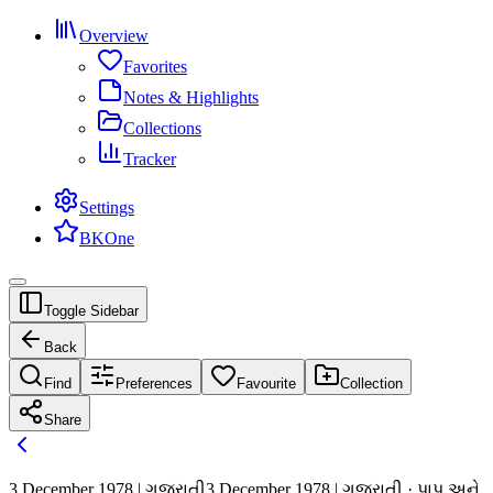
Overview
Favorites
Notes & Highlights
Collections
Tracker
Settings
BKOne
Toggle Sidebar
Back
Find
Preferences
Favourite
Collection
Share
3 December 1978 | ગુજરાતી
3 December 1978 | ગુજરાતી · પાપ અને