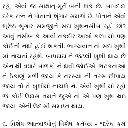
રહે, એવાં જ સાક્ષાત્-મૂર્ત બની શકે છે. બાપદાદા
દરેક રત્ન ને પોતાનો શૃંગાર સમજે છે. પોતાને એવાં
શ્રેષ્ઠ શૃંગાર સમજીને સદા ખુશનસીબ રહો છો?
આવું નસીબ કે આવી તકદીર આખાં કલ્પ માં પણ
કોઈની નથી હોઈ શકતી. ભાગ્યવાન તો સદા ખુશી
માં નાચતાં રહેશે. બાપદાદા ને જેટલી ખુશી થાય છે
એનાથી વધારે બાળકો ને થવી જોઈએ, ભટકતાઓ
ને ઠેકાણું મળી જાય કે તરસ્યા ની તરસ છીપાય
જાય તો તે ખુશીમાં નાચશે ને. એવી ખુશી માં રહો
જે કોઈ ઉદાસ તમને જુએ તો એ પણ ખુશ થઇ
જાય, એની ઉદાસી સમાપ્ત થાય.
૬. વિશેષ આત્માઓનું વિશેષ કર્તવ્ય - “દરેક કર્મ