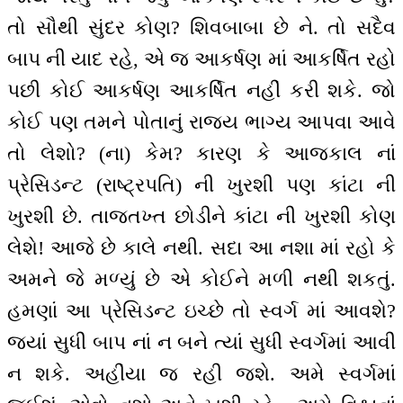
તો સૌથી સુંદર કોણ? શિવબાબા છે ને. તો સદૈવ
બાપ ની યાદ રહે, એ જ આકર્ષણ માં આકર્ષિત રહો
પછી કોઈ આકર્ષણ આકર્ષિત નહીં કરી શકે. જો
કોઈ પણ તમને પોતાનું રાજય ભાગ્ય આપવા આવે
તો લેશો? (ના) કેમ? કારણ કે આજકાલ નાં
પ્રેસિડન્ટ (રાષ્ટ્રપતિ) ની ખુરશી પણ કાંટા ની
ખુરશી છે. તાજતખ્ત છોડીને કાંટા ની ખુરશી કોણ
લેશે! આજે છે કાલે નથી. સદા આ નશા માં રહો કે
અમને જે મળ્યું છે એ કોઈને મળી નથી શકતું.
હમણાં આ પ્રેસિડન્ટ ઇચ્છે તો સ્વર્ગ માં આવશે?
જ્યાં સુધી બાપ નાં ન બને ત્યાં સુધી સ્વર્ગમાં આવી
ન શકે. અહીંયા જ રહી જશે. અમે સ્વર્ગમાં