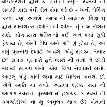
વાઈબ્રેશન દ્વારા કે પોતાની સ્મૃતિ સ્વરુપ ની
સમર્થી દ્વારા કેવી રીતે સેવા કરે છે - એની ચેકિંગ
કરવા ઘણાં આવશે. આજ ની સાયન્સ (વિજ્ઞાન)
દ્વારા સાયલેન્સ (શાંતિ) ની શક્તિ નું નામ રોશન
થશે. યોગ દ્વારા શક્તિઓ કઈ અને ક્યાં સુધી
ફેલાય છે, એની વિધિ અને ગતિ શું હોય છે, આ
બધું પ્રત્યક્ષ દેખાઈ આવશે. એવું સંગઠન તૈયાર
છે? સમય પ્રમાણે હવે વ્યર્થ ની વાતો ને છોડી
સમર્થી સ્વરુપ બનો. એવાં વિશ્વ સેવાધારી બનો.
આટલું મોટું કાર્ય જેના માટે નિમિત્ત બનેલાં છો
એને સ્મૃતિ માં રાખો. આટલાં શ્રેષ્ઠ કાર્ય ની
આગળ સ્વયંના પુરુષાર્થ માં હલચલ કે સ્વયં ની
કમજોરીઓ નો શું અનુભવ થાય છે? પોતાની