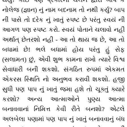
નોલેજ (જ્ઞાન) નું નામ બદનામ તો નથી કર્યુ? બાપ
ની પાસે તો દરેક નું ખાતું સ્પષ્ટ છે પરંતુ સ્વયં ની
આગળ પણ સ્પષ્ટ કરો. સ્વયં પોતાને ચલાવો નહીં
અર્થાત્ છેતરશો નહીં - આ તો થાય જ છે, આ તો
બધામાં છે! ભલે બધામાં હોય પરંતુ હું સેફ
(સલામત) છું, એવી શુભ કામના રાખો ત્યારે વિશ્વ
સેવાધારી બની શકશો. સંગઠિત રુપમાં એકમત
એકરસ સ્થિતિ નો અનુભવ કરાવી શકશો. હજી
સુધી પણ પાપ નું ખાતું જમા હશે તો ચૂક્તું ક્યારે
કરશો? અન્ય આત્માઓને પુણ્ય આત્મા
બનાવવાનાં નિમિત્ત કેવી રીતે બનશો? એટલે
અલબેલા પણામાં પણ પાપ નું ખાતું બનાવવાનું બંધ