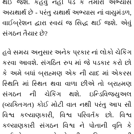
થઈ જશે. કહેવું નહીં પડે કે તમારો અભ્યાસ
અયથાર્થ છે - પરંતુ યથાર્થ અભ્યાસ નાં વાયુમંડળ,
વાઈબ્રેશન દ્વારા સ્વયં જ સિદ્ધ થઈ જશે. એવું
સંગઠન તૈયાર છે?
હવે સમય અનુસાર અનેક પ્રકાર નાં લોકો ચેકિંગ
કરવા આવશે. સંગઠિત રુપ માં જે પડકાર કરો છો
કે અમે બધાં બ્રાહ્મણ એક ની યાદ માં એકરસ
સ્થિતિ માં સ્થિત થવા વાળા છીએ તો બ્રાહ્મણ
સંગઠન ની ચેકિંગ થશે. ઇન્ડિવિજ્યુઅલ
(વ્યક્તિગત) કોઈ મોટી વાત નથી પરંતુ આપ સૌ
વિશ્વ કલ્યાણકારી, વિશ્વ પરિવર્તક છો. વિશ્વ
કલ્યાણકારી સંગઠન વિશ્વ ને પોતાની વૃતિ કે