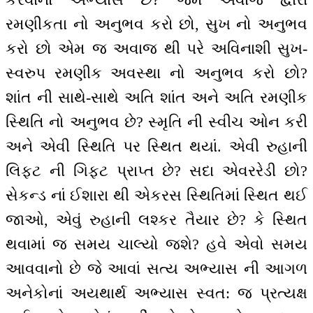
રમણીકતા નો અનુભવ કરો છો, સુખ નો અનુભવ
કરો છો એમ જ અવાજ થી પરે અવિનાશી સુખ-
સ્વરુપ રમણીક અવસ્થા નો અનુભવ કરો છો?
શાંત ની સાથે-સાથે અતિ શાંત અને અતિ રમણીક
સ્થિતિ નો અનુભવ છે? સ્મૃતિ ની સ્વીચ ઓન કરી
અને એવી સ્થિતિ પર સ્થિત થયાં. એવી રુહાની
લિફ્ટ ની ગિફ્ટ પ્રાપ્ત છે? સદા એવરરેડી છો?
સેકન્ડ નાં ઈશારા થી એકરસ સ્થિતિમાં સ્થિત થઈ
જાઓ, એવું રુહાની લશ્કર તૈયાર છે? કે સ્થિત
થવામાં જ સમય ચાલ્યો જશે? હવે એવો સમય
આવવાનો છે જે આવાં સત્ય અભ્યાસ ની આગળ
અનેકોનાં અયથાર્થ અભ્યાસ સ્વત: જ પ્રત્યક્ષ