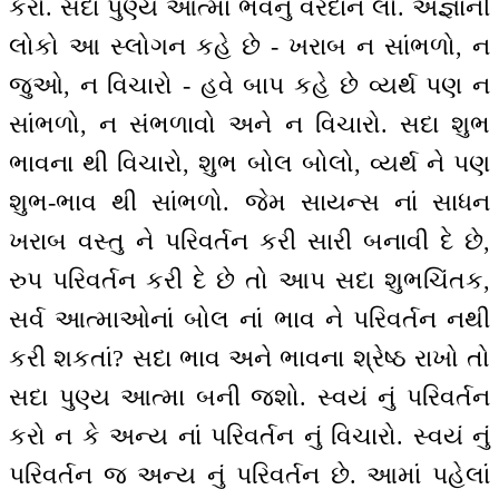
કરો. સદા પુણ્ય આત્મા ભવનું વરદાન લો. અજ્ઞાની
લોકો આ સ્લોગન કહે છે - ખરાબ ન સાંભળો, ન
જુઓ, ન વિચારો - હવે બાપ કહે છે વ્યર્થ પણ ન
સાંભળો, ન સંભળાવો અને ન વિચારો. સદા શુભ
ભાવના થી વિચારો, શુભ બોલ બોલો, વ્યર્થ ને પણ
શુભ-ભાવ થી સાંભળો. જેમ સાયન્સ નાં સાધન
ખરાબ વસ્તુ ને પરિવર્તન કરી સારી બનાવી દે છે,
રુપ પરિવર્તન કરી દે છે તો આપ સદા શુભચિંતક,
સર્વ આત્માઓનાં બોલ નાં ભાવ ને પરિવર્તન નથી
કરી શકતાં? સદા ભાવ અને ભાવના શ્રેષ્ઠ રાખો તો
સદા પુણ્ય આત્મા બની જશો. સ્વયં નું પરિવર્તન
કરો ન કે અન્ય નાં પરિવર્તન નું વિચારો. સ્વયં નું
પરિવર્તન જ અન્ય નું પરિવર્તન છે. આમાં પહેલાં