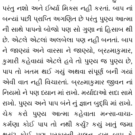
પરંતુ નશો અને ઈર્ષ્યા મિક્સ નહીં કરતાં. બાપ નાં
બન્યાં પછી પ્રાપ્તિ અગણિત છે પરંતુ પુણ્ય આત્મા
ની સાથે પાપનો બોજો પણ સો ગુણા નાં હિસાબ થી
છે. એટલે એટલાં અલબેલા પણ નહીં બનતાં. બાપ
ને જાણ્યાં અને વારસા ને જાણ્યો, બ્રહ્માકુમાર,
કુમારી કહેવાયાં એટલે હવે તો પુણ્ય જ પુણ્ય છે,
પાપ તો ખતમ થઈ ગયું અથવા સંપૂર્ણ બની ગયાં
એવી વાત નહીં વિચારતાં. બ્રહ્માકુમાર જીવન નાં
નિયમો ને પણ ધ્યાન માં રાખો. મર્યાદાઓ સદા સામે
રાખો. પુણ્ય અને પાપ બંને નું જ્ઞાન બુદ્ધિ માં રાખો.
ચેક કરો પુણ્ય આત્મા કહેવાતા મન્સા-વાચા-
કર્મણા કોઈ પાપ તો નથી કર્યુ? કયું ખાતું જમા
થયું? કોઈ પણ પ્રકારની ચલન દ્વારા બાપ કે