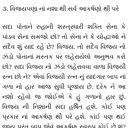
૩. વિજયપણા નાં નશા થી સર્વ આકર્ષણો થી પરે
સદા પોતાને રુહાની શસ્ત્રધારી શક્તિ સેના કે
પાંડવ સેના સમજો છો? તો સેના ને કે યોદ્ધાઓ ને
સદૈવ શું યાદ રહે છે? વિજય. તો સદૈવ વિજય નો
ઝંડો પોતાનાં મસ્તક પર લહેરાયેલો અનુભવ કરો
છો? સદા વિજય નો ઝંડો લહેરાવવા વાળા વિજયી
રત્ન છો ને? એવાં વિજયી રત્ન નું યાદગાર બાપ નાં
ગળા નો હાર આજ સુધી પૂજાય છે. દરેક ને આ
નશો રહેવો જ જોઈએ કે હું ગળાનો હાર છું.
વિજય ની નિશાની સદા હર્ષિત હશે. કોઈ પણ
પ્રકાર નાં આકર્ષણ થી પરે હશે. કાંઈ પણ થઈ
જાય પરંતુ બાપ જેવું આકર્ષણ સ્વરુપ કોઈ છે શું?