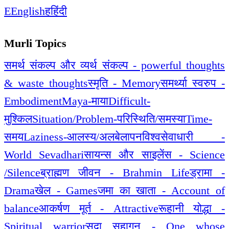
E
English
ह
हिंदी
Murli Topics
समर्थ संकल्प और व्यर्थ संकल्प - powerful thoughts
& waste thoughts
स्मृति - Memory
समर्थ्या स्वरुप -
Embodiment
Maya-माया
Difficult-
मुश्किल
Situation/Problem-परिस्थिति/समस्या
Time-
समय
Laziness-आलस्य/अलबेलापन
विश्वसेवाधारी -
World Sevadhari
सायन्स और साइलेंस - Science
/Silence
ब्राह्मण जीवन - Brahmin Life
ड्रामा -
Drama
खेल - Games
जमा का खाता - Account of
balance
आकर्षण मूर्त - Attractive
रूहानी योद्धा -
Spiritual warrior
सदा सुहागन - One whose