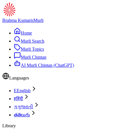
Brahma Kumaris
Murli
Home
Murli Search
Murli Topics
Murli Chintan
AI Murli Chintan (ChatGPT)
Languages
E
English
ह
हिंदी
ગ
ગુજરાતી
త
తెలుగు
Library