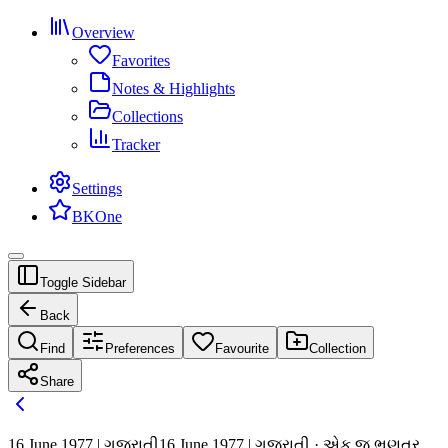
Overview
Favorites
Notes & Highlights
Collections
Tracker
Settings
BKOne
Toggle Sidebar
Back
Find
Preferences
Favourite
Collection
Share
16 June 1977 | ગુજરાતી
16 June 1977 | ગુજરાતી · એક જ ભણતર