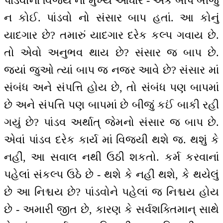
પાંડવોનાં વિજય નો મુખ્ય આધાર - એક બાપ બીજું
ન કોઈ. પાંડવો નો સંસાર બાપ હતાં. આ કોનું
યાદગાર છે? તમારું યાદગાર દરેક કલ્પ ગવાય છે.
તો એવો અનુભવ થાય છે? સંસાર જ બાપ છે.
જ્યાં જુઓ ત્યાં બાપ જ નજર આવે છે? સંસાર માં
સંબંધ અને સંપત્તિ હોય છે, તો સંબંધ પણ બાપમાં
છે અને સંપત્તિ પણ બાપમાં છે બીજું કઈં બાકી રહી
ગયું છે? પાંડવ અર્થાત્ જેમનો સંસાર જ બાપ છે.
એવાં પાંડવ દરેક કાર્ય માં વિજયી થશે જ. થશું કે
નહીં, આ સવાલ નથી ઉઠી શકતો. કર્મ કરવાનાં
પહેલાં સંકલ્પ ઉઠે છે - થશે કે નહીં થશે, કે થયેલું
છે આ નિશ્ચય છે? પાંડવોને પહેલાં જ નિશ્ચય હોય
છે - અમારી જીત છે, કારણ કે સર્વશક્તિમાન્ સાથે