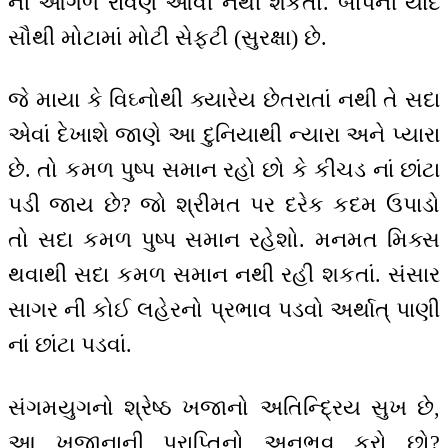
ની આગળ રાવણ આવી નથી શકતો. બાપની યાદ
સૌથી મોટામાં મોટી સેફ્ટી (સુરક્ષા) છે.
જે માયા કે વિઘ્નોથી ક્યારેય છેતરાતાં નથી તે સદા
એવાં દેખાશે જાણે આ દુનિયાથી ન્યારા અને પ્યારા
છે. તો કમળ પુષ્પ સમાન રહો છો કે કીચડ નાં છાંટા
પડી જાય છે? જો શ્રીમત પર દરેક કદમ ઉપાડો
તો સદા કમળ પુષ્પ સમાન રહેશો. મનમત મિક્સ
થવાથી સદા કમળ સમાન નથી રહી શકતાં. સંસાર
સાગર ની કોઈ લહેરનો પ્રભાવ પડવો અર્થાત્ પાણી
નાં છાંટા પડવાં.
સંગમયુગનો શ્રેષ્ઠ ખજાનો અતિન્દ્રિય સુખ છે,
આ ખજાનાની પ્રાપ્તિનો અનુભવ કરો છો?