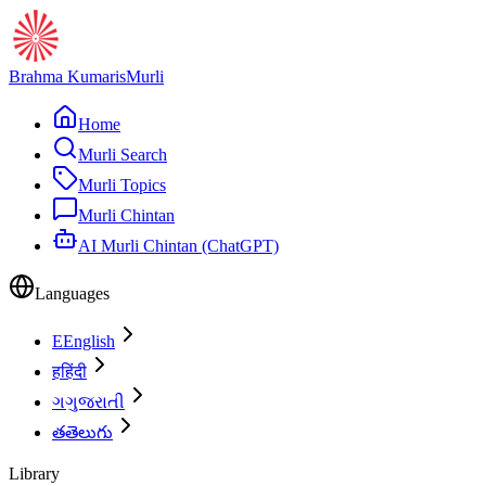
Brahma Kumaris
Murli
Home
Murli Search
Murli Topics
Murli Chintan
AI Murli Chintan (ChatGPT)
Languages
E
English
ह
हिंदी
ગ
ગુજરાતી
త
తెలుగు
Library