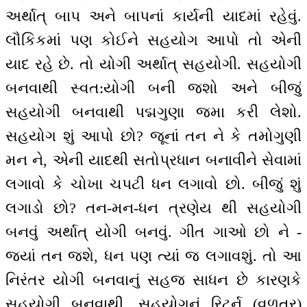
અર્થાત્ બાપ અને બાપનાં કાર્યની યાદમાં રહેવું.
લૌકિકમાં પણ કોઈને સહયોગ આપો તો એની
યાદ રહે છે. તો યોગી અર્થાત્ સહયોગી. સહયોગી
બનવાથી સ્વત:યોગી બની જશો અને બીજું
સહયોગી બનવાથી પદ્મગુણા જમા કરી લેશો.
સહયોગ શું આપો છો? જૂનાં તન ને કે તમોગુણી
મન ને, એની યાદથી સતોપ્રધાન બનાવીને સેવામાં
લગાવો કે ચોખા ચપટી ધન લગાવો છો. બીજું શું
લગાડો છો? તન-મન-ધન ત્રણેય થી સહયોગી
બનવું અર્થાત્ યોગી બનવું. ગીત ગાઓ છો ને -
જ્યાં તન જશે, ધન પણ ત્યાં જ લગાવશું. તો આ
નિરંતર યોગી બનવાનું સહજ સાધન છે કારણકે
સહયોગી બનવાથી, સહયોગનું રિટર્ન (વળતર)