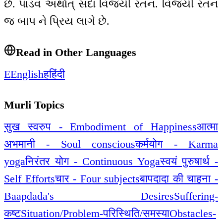
છે. પાંડવ અર્થાત્ સદા વિજયી રતન. વિજયી રતન
જ બાપ ને પ્રિય લાગે છે.
Read in Other Languages
E
English
ह
हिंदी
Murli Topics
सुख स्वरुप - Embodiment of Happiness
आत्मा
अभमानी - Soul conscious
कर्मयोग - Karma
yoga
निरंतर योग - Continuous Yoga
स्वयं पुरुषार्थ -
Self Efforts
चार - Four subjects
बापदादा की चाहना -
Baapdada's Desires
Suffering-
कष्ट
Situation/Problem-परिस्थिति/समस्या
Obstacles-