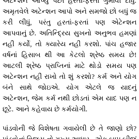
અટેન્શન આપ્યું પછી હરતાં-ફરતાં ગુમાવી દીધું.
અમૃતવેલે અટેન્શન આપો અને સમજો છો બધું જ
કરી લીધું, પરંતુ હરતાં-ફરતાં પણ એટેન્શન
આપવાનું છે. અતિન્દ્રિય સુખનો અનુભવ હમણાં
નહીં કર્યો, તો ક્યારેય નહીં કરશો. પાંચ હજાર
વર્ષનાં હિસાબ થી આ કેટલો શ્રેષ્ઠ સમય છે!
આટલી શ્રેષ્ઠ પ્રાપ્તિનાં માટે થોડો સમય પણ
અટેન્શન નહીં રાખો તો શું કરશો? કર્મ અને યોગ
બંને સાથે જોઇએ. યોગ એટલે જ યાદનું
અટેન્શન, જેમ કર્મ નથી છોડતાં એમ યાદ પણ ન
છૂટે. આને કહેવાય છે કર્મયોગી.
પાંડવોની જે વિશેષતા ગવાયેલી છે તે જાણો છો?