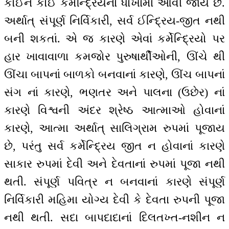
કોઈને કોઈ કર્મેન્દ્રિયનાં ધોખામાં આવી જાય છે.
અર્થાત્ સંપૂર્ણ નિર્વિકારી, સર્વ ઈન્દ્રિય-જીત નથી
બની શકતાં. એ જ કારણે એવાં કર્મેન્દ્રિયો પર
હાર ખાવાવાળા કમજોર પુરુષાર્થીઓની, ઊંચે થી
ઊંચા બાપનાં બાળકો બનવાનાં કારણે, ઊંચ બાપનાં
સંગ નાં કારણે, ભણતર અને પાલના (ઉછેર) નાં
કારણે વિશ્વની અંદર શ્રેષ્ઠ આત્માઓ હોવાનાં
કારણે, આત્મા અર્થાત્ સાલિગ્રામ રુપમાં પૂજાય
છે, પરંતુ સર્વ કર્મેન્દ્રિય જીત ન હોવાનાં કારણે
સાકાર રુપમાં દેવી અને દેવતાનાં રુપમાં પૂજા નથી
થતી. સંપૂર્ણ પવિત્ર ન બનવાનાં કારણે સંપૂર્ણ
નિર્વિકારી મહિમા યોગ્ય દેવી કે દેવતા રુપની પૂજા
નથી થતી. સદા બાપદાદાનાં દિલતખ્ત-નશીન ન