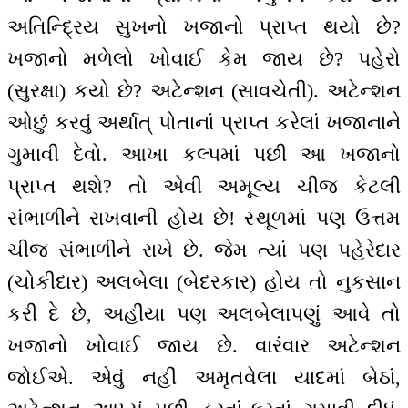
અતિન્દ્રિય સુખનો ખજાનો પ્રાપ્ત થયો છે?
ખજાનો મળેલો ખોવાઈ કેમ જાય છે? પહેરો
(સુરક્ષા) કયો છે? અટેન્શન (સાવચેતી). અટેન્શન
ઓછું કરવું અર્થાત્ પોતાનાં પ્રાપ્ત કરેલાં ખજાનાને
ગુમાવી દેવો. આખા કલ્પમાં પછી આ ખજાનો
પ્રાપ્ત થશે? તો એવી અમૂલ્ય ચીજ કેટલી
સંભાળીને રાખવાની હોય છે! સ્થૂળમાં પણ ઉત્તમ
ચીજ સંભાળીને રાખે છે. જેમ ત્યાં પણ પહેરેદાર
(ચોકીદાર) અલબેલા (બેદરકાર) હોય તો નુકસાન
કરી દે છે, અહીંયા પણ અલબેલાપણું આવે તો
ખજાનો ખોવાઈ જાય છે. વારંવાર અટેન્શન
જોઈએ. એવું નહીં અમૃતવેલા યાદમાં બેઠાં,