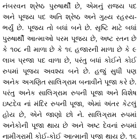
નંબરવન શ્રેષ્ઠ પુરુષાર્થી છે, એમનું રાજ્ય પદ
અને પૂજ્ય પદ અતિ શ્રેષ્ઠ અને ગુહ્ય રહસ્ય-
ભર્યું છે. પૂજ્ય તો બધાં બને છે. સૃષ્ટિ માટે બધાં
પુરુષાર્થી આત્માઓ પરમ પૂજ્ય છે, અષ્ટ રતન છે
કે ૧૦૮ ની માળા છે કે ૧૬ હજારની માળા છે કે ૯
લાખ પ્રજા પદ વાળા છે, પરંતુ બધાં કોઈને કોઈ
રુપમાં પૂજ્ય અવશ્ય બને છે. હજું સુધી પણ
અનેક અગણિત સાલિગ્રામ બનાવીને પૂજા કરે છે.
પરંતુ અનેક સાલિગ્રામ રુપની પૂજા અને વિશેષ
ઇષ્ટદેવ નાં મંદિર રુપની પૂજા, એમાં અંતર કેટલું
હોય છે, એને જાણો છો ને. સાલિગ્રામ રુપમાં
અનેકોની પૂજા થાય છે અને અષ્ટ દેવનાં રુપમાં
નામીગ્રામી કોઈ-કોઈ આત્માની પૂજા થાય છે. ૧૬