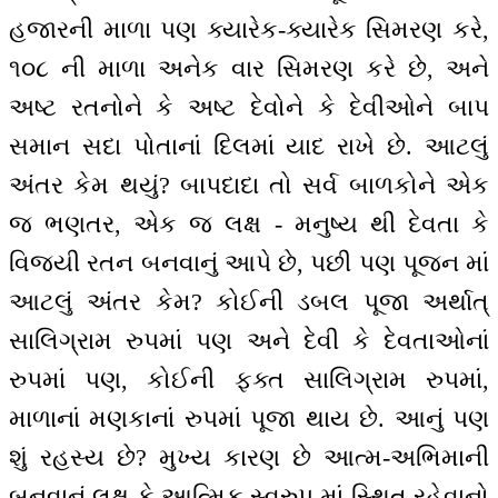
હજારની માળા પણ ક્યારેક-ક્યારેક સિમરણ કરે,
૧૦૮ ની માળા અનેક વાર સિમરણ કરે છે, અને
અષ્ટ રતનોને કે અષ્ટ દેવોને કે દેવીઓને બાપ
સમાન સદા પોતાનાં દિલમાં યાદ રાખે છે. આટલું
અંતર કેમ થયું? બાપદાદા તો સર્વ બાળકોને એક
જ ભણતર, એક જ લક્ષ - મનુષ્ય થી દેવતા કે
વિજયી રતન બનવાનું આપે છે, પછી પણ પૂજન માં
આટલું અંતર કેમ? કોઈની ડબલ પૂજા અર્થાત્
સાલિગ્રામ રુપમાં પણ અને દેવી કે દેવતાઓનાં
રુપમાં પણ, કોઈની ફક્ત સાલિગ્રામ રુપમાં,
માળાનાં મણકાનાં રુપમાં પૂજા થાય છે. આનું પણ
શું રહસ્ય છે? મુખ્ય કારણ છે આત્મ-અભિમાની
બનવાનું લક્ષ કે આત્મિક સ્વરુપ માં સ્થિત રહેવાનો