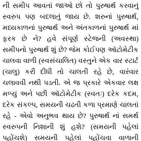
ની સમીપ આવતાં જાઓ છો તો પુરુષાર્થ કરવાનું
સ્વરુપ પણ બદલાતું જાય છે. શરુનાં પુરુષાર્થ,
મધ્યકાળનાં પુરુષાર્થ અને અંતકાળનાં પુરુષાર્થ માં
ફરક છે ને? હવે સંપૂર્ણ સ્ટેજની (અવસ્થા)
સમીપનો પુરુષાર્થ શું છે? જેમ કોઈપણ ઑટોમેટીક
ચાલવા વાળી (સ્વસંચાલિત) વસ્તુને એક વાર સ્ટાર્ટ
(ચાલુ) કરી દીધી તો ચાલતી રહે છે, વારંવાર
ચલાવવી નથી પડતી. એ જ પ્રકારે એકવાર લક્ષ
મળ્યું અને પછી ઑટોમેટીક (સ્વતઃ) દરેક કદમ,
દરેક સંકલ્પ, સમયની ચઢતી કળા પ્રમાણે ચાલતાં
રહે - એવો અનુભવ થાય છે? પુરુષાર્થ નાં સમર્થ
સ્વરુપની નિશાની શું હશે? (સમયની પહેલાં
પહોંચશે) સમયની પહેલાં પહોંચવા વાળાની