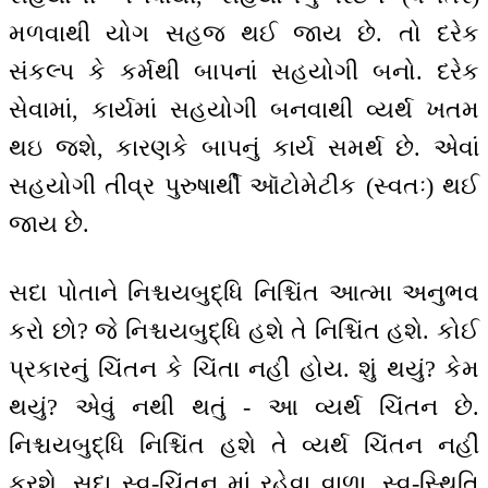
મળવાથી યોગ સહજ થઈ જાય છે. તો દરેક
સંકલ્પ કે કર્મથી બાપનાં સહયોગી બનો. દરેક
સેવામાં, કાર્યમાં સહયોગી બનવાથી વ્યર્થ ખતમ
થઇ જશે, કારણકે બાપનું કાર્ય સમર્થ છે. એવાં
સહયોગી તીવ્ર પુરુષાર્થી ઑટોમેટીક (સ્વતઃ) થઈ
જાય છે.
સદા પોતાને નિશ્ચયબુદ્ધિ નિશ્ચિંત આત્મા અનુભવ
કરો છો? જે નિશ્ચયબુદ્ધિ હશે તે નિશ્ચિંત હશે. કોઈ
પ્રકારનું ચિંતન કે ચિંતા નહીં હોય. શું થયું? કેમ
થયું? એવું નથી થતું - આ વ્યર્થ ચિંતન છે.
નિશ્ચયબુદ્ધિ નિશ્ચિંત હશે તે વ્યર્થ ચિંતન નહીં
કરશે. સદા સ્વ-ચિંતન માં રહેવા વાળા, સ્વ-સ્થિતિ