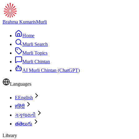
Brahma Kumaris
Murli
Home
Murli Search
Murli Topics
Murli Chintan
AI Murli Chintan (ChatGPT)
Languages
E
English
ह
हिंदी
ગ
ગુજરાતી
త
తెలుగు
Library