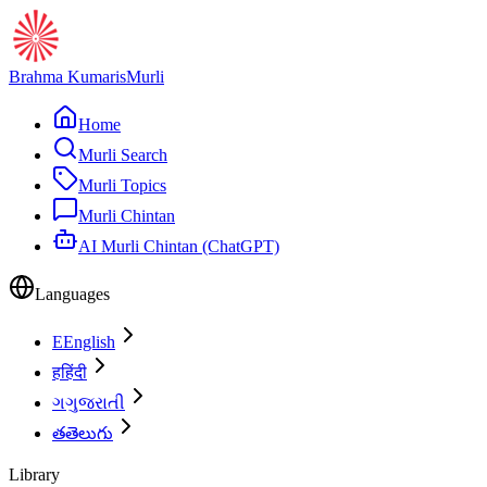
Brahma Kumaris
Murli
Home
Murli Search
Murli Topics
Murli Chintan
AI Murli Chintan (ChatGPT)
Languages
E
English
ह
हिंदी
ગ
ગુજરાતી
త
తెలుగు
Library