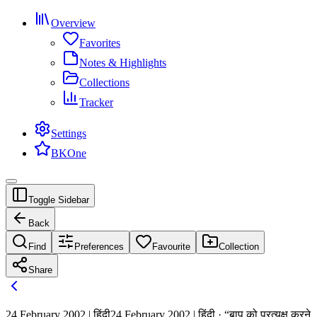
Overview
Favorites
Notes & Highlights
Collections
Tracker
Settings
BKOne
Toggle Sidebar
Back
Find
Preferences
Favourite
Collection
Share
24 February 2002 | हिंदी
24 February 2002 | हिंदी · “बाप को प्रत्यक्ष करने