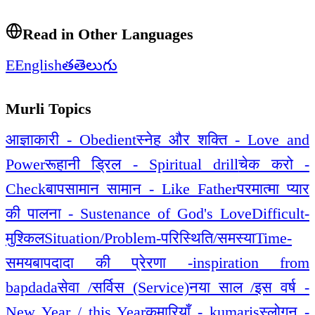
Read in Other Languages
E
English
త
తెలుగు
Murli Topics
आज्ञाकारी - Obedient
स्नेह और शक्ति - Love and
Power
रूहानी ड्रिल - Spiritual drill
चेक करो -
Check
बापसामान सामान - Like Father
परमात्मा प्यार
की पालना - Sustenance of God's Love
Difficult-
मुश्किल
Situation/Problem-परिस्थिति/समस्या
Time-
समय
बापदादा की प्रेरणा -inspiration from
bapdada
सेवा /सर्विस (Service)
नया साल /इस वर्ष -
New Year / this Year
कुमारियाँ - kumaris
स्लोगन -