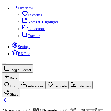
Overview
Favorites
Notes & Highlights
Collections
Tracker
Settings
BKOne
Toggle Sidebar
Back
Find
Preferences
Favourite
Collection
Share
2 November 2004 | हिंदी
2 November 2004 | हिंदी · “स्व-उपकारी बन