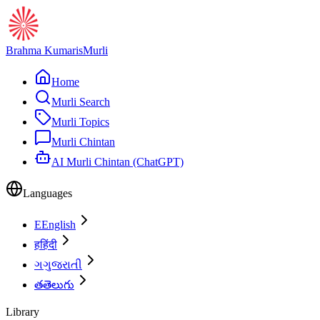
Brahma Kumaris
Murli
Home
Murli Search
Murli Topics
Murli Chintan
AI Murli Chintan (ChatGPT)
Languages
E
English
ह
हिंदी
ગ
ગુજરાતી
త
తెలుగు
Library