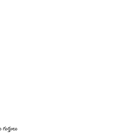
 గుర్తులు