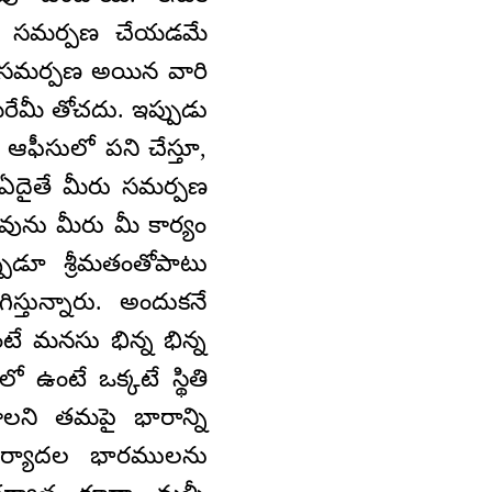
ను సమర్పణ చేయడమే
ణ సమర్పణ అయిన వారి
రేమీ తోచదు. ఇప్పుడు
ఆఫీసులో పని చేస్తూ,
 ఏదైతే మీరు సమర్పణ
ువును మీరు మీ కార్యం
పుడూ శ్రీమతంతోపాటు
ున్నారు. అందుకనే
టే మనసు భిన్న భిన్న
ో ఉంటే ఒక్కటే స్థితి
వాలని తమపై భారాన్ని
 మర్యాదల భారములను