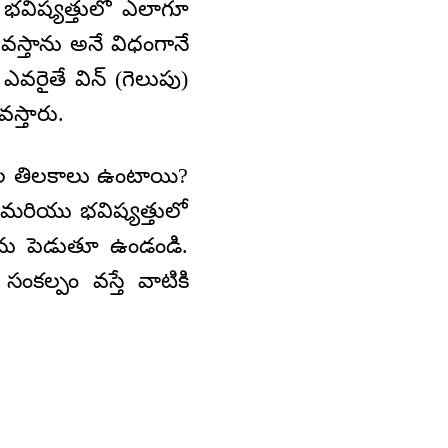
 భవిష్యత్తులో ఎలాగూ
వస్తాను అనే విధంగానే
వరైతే విన్ (గెలుపు)
స్తారు.
కాల తిలకాలు ఉంటాయి?
 మరియు భవిష్యత్తులో
వును పెడుతూ ఉండండి.
కల్పం వస్తే వాటికి