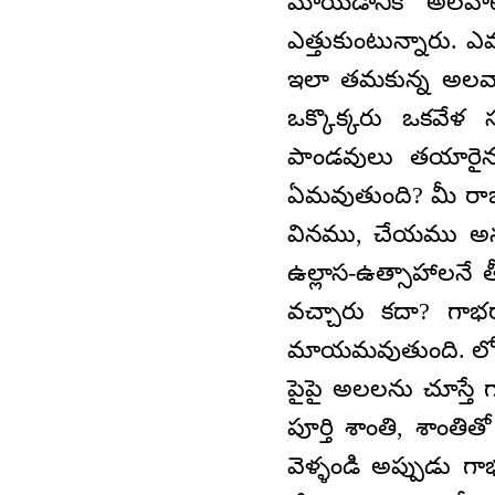
మోయడానికి అలవాట
ఎత్తుకుంటున్నారు.
ఇలా తమకున్న అలవాట
ఒక్కొక్కరు ఒకవేళ
పాండవులు తయారైనప
ఏమవుతుంది? మీ రాజ్
వినము, చేయము అన్న
ఉల్లాస-ఉత్సాహాలనే 
వచ్చారు కదా? గాభ
మాయమవుతుంది. లోతు
పైపై అలలను చూస్తే గ
పూర్తి శాంతి, శాంతిత
వెళ్ళండి అప్పుడు 