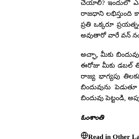
చేయాలి? ఇందులో ఎవర
రాజధాని లభిస్తుంది 
ప్రతి ఒక్కరూ ప్రయత
అవుతారో వారే వన్ నంబ
అచ్ఛా, మీకు బిందువ
ఈరోజు మీకు డబల్ తి
రాజ్య భాగ్యపు తిలక
బిందువును పెడుతూ 
బిందువు పెట్టండి, అ
ఓంశాంతి
Read in Other L