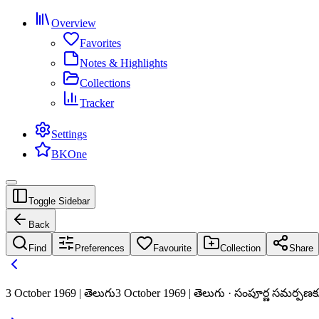
Overview
Favorites
Notes & Highlights
Collections
Tracker
Settings
BKOne
Toggle Sidebar
Back
Find
Preferences
Favourite
Collection
Share
3 October 1969 | తెలుగు
3 October 1969 | తెలుగు · సంపూర్ణ సమర్పణకు