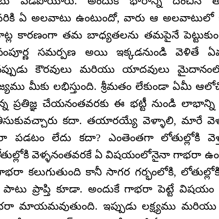
ు పడిపోయారు. అందుకే భారాన్ని దించిన త
 ఎవరికి ఏ అలవాటు ఉంటుందో, వారు ఆ అలవాటుల
్ల కారణంగా తమ బాధ్యతలను తమపైనే పెట్టుకుం
 సంపూర్ణ సమర్పణ అయి ఇక్కడనుండి వెళితే ఏమ
్పుడు కౌరవులు మరియు యాదవులు మైదానంలోకి
యము మీకు లభిస్తుంది. శ్రీమతం లేకుండా ఏమీ ఆల
 ప్రతిజ్ఞ చేయనంతవరకు ఈ భట్టీ నుండి లాభాన్ని
తీసుకువచ్చారు కదా. తయారయ్యే వెళ్ళాలి, మారే వెళ
రా పడటం లేదు కదా? ఎంతెంతగా లోతుల్లోకి వెళ
ల్లోకి వెళ్ళనంతవరకే ఏ విషయంలోనైనా గాభరా ఉం
ాభరా కలుగుతుంది కానీ సాగర గర్భంలోకి, లోతుల్లో
ో పాటు ప్రాప్తి కూడా. అందుకే గాభరా పెట్టే విషయం ఏ
గాభరా మాయమవుతుంది. ఇప్పుడు లక్ష్యము మరియ