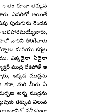
్క శాతం కూడా తక్కువ
ారు. ఎవరిలో అయితే
ీపపు పురుగును రెండవ
పై బలిహారమయ్యేవారు,
రో వారిని తిరిగేవారు
ిఘ్నాలు మరియు కర్మల
ాము. ఎక్కడైనా ఏదైనా
ాక్టరీ ముద్ర లేకపోతే ఆ
ారు, ఇక్కడ ముద్రను
ంది కదా, మరి మీరు ఏ
సమర్పణ అన్న ముద్రను
తువుకు తక్కువ విలువ
ీ రాజధానిలో సమీపంగా