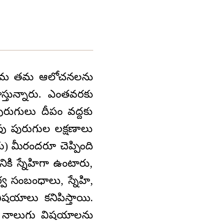
గురు తమ తమ ఆలోచనలను
్తున్నారు. ఎంతవరకు
రుగులు దీపం వద్దకు
పపు పురుగుల లక్షణాలు
) మీరందరూ చెప్పింది
కి స్నేహిగా ఉంటారు,
 సంబంధాలు, స్నేహి,
యాలు కనిపిస్తాయి.
ైతే నాలుగు విషయాలను