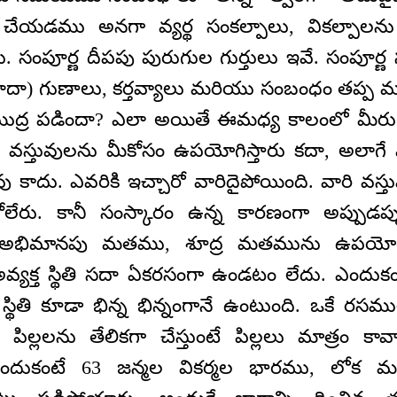
ేయడము అనగా వ్యర్థ సంకల్పాలు, వికల్పాల
సంపూర్ణ దీపపు పురుగుల గుర్తులు ఇవే. సంపూర్
ాదా) గుణాలు, కర్తవ్యాలు మరియు సంబంధం తప్ప మ
ముద్ర పడిందా? ఎలా అయితే ఈమధ్య కాలంలో మీరు 
వస్తువులను మీకోసం ఉపయోగిస్తారు కదా, అలాగే
వు కాదు. ఎవరికి ఇచ్చారో వారిదైపోయింది. వారి వస్త
ేరు. కానీ సంస్కారం ఉన్న కారణంగా అప్పుడప్
భిమానపు మతము, శూద్ర మతమును ఉపయోగిస్త
 అవ్యక్త స్థితి సదా ఏకరసంగా ఉండటం లేదు. ఎందుకం
్థితి కూడా భిన్న భిన్నంగానే ఉంటుంది. ఒకే రసముల
 పిల్లలను తేలికగా చేస్తుంటే పిల్లలు మాత్రం కా
ు. ఎందుకంటే 63 జన్మల వికర్మల భారము, లోక