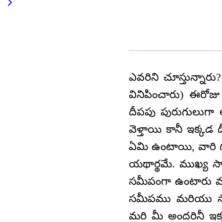
ఎవరిని చూస్తున్నార
వినిపించారు) ఈరోజ
దీపపు పురుగులుగా 
వెళ్తాయి కానీ ఇక్కడ
ఏమి ఉంటాయి, వారి గ
యథార్థమే. ముఖ్య సా
సమీపంగా ఉంటారు మర
సమీపము మరియు సాహ
మరి మీ అందరినీ ఇక్