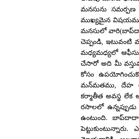
మనసును సమర్పణ చ
ముఖ్యమైన విషయము. 
మనసులో వారి(బాప్‌ద
చెప్పండి, ఇటువంటి 
మధ్యమధ్యలో ఆఫీసు 
చేసారో అది మీ వస్తు
కోసం ఉపయోగించుకోల
మన్‌మతము, దేహ అ
కర్మాతీత అవస్థ లేక
రసాలలో ఉన్నప్పుడు స
ఉంటుంది. బాప్‌దాదా
పెట్టుకుంటున్నార