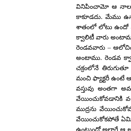
వినిపించామో ఆ నాలు
కాకూడదు. మేము ఉన
శాతంలో లోటు ఉందో వ
క్వాలిటీ వారు అంటా
రెండవవారు – ఆలోచించ
అంటాము. రెండవ క్వా
చక్రంలోనే తిరుగుతూ
మంచి ఫ్యాక్టరీ ఉంటే ఆ
వస్తువు అంతగా అమ్
వేయించుకోవడానికి వ
ముద్రను వేయించుకోవ
వేయించుకోకపోతే ఏమి
ఉంటుందో అలాగే ఆ ఆత