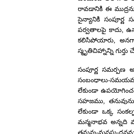
రావడానికి ఈ ముద్రన
సైన్యానికి సంపూర్
పర్వతాలపై కాదు, ఉన్నత
కలిసిపోయారు, అనగా
స్మృతిచిహ్నాన్ని గుర్త
సంపూర్ణ సమర్పణ 
సంబంధాలు-సమయము 
లేకుండా ఉపయోగించక
సహజము, తనువును 
లేకుండా ఒక్క సంక
మన్మనాభవ అన్నది 
తనువు-మనసు-ధనమ