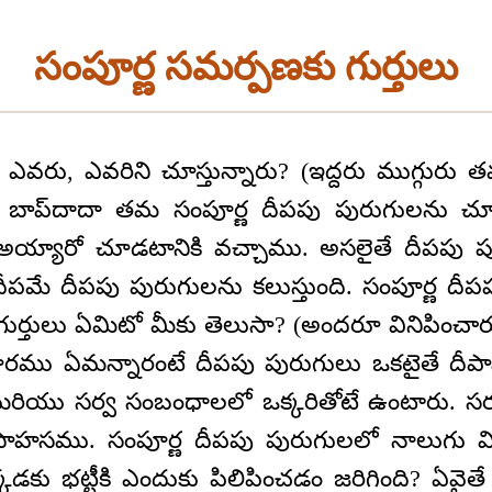
సంపూర్ణ సమర్పణకు గుర్తులు
ు? ఎవరు, ఎవరిని చూస్తున్నారు? (ఇద్దరు ముగ్
ు బాప్‌దాదా తమ సంపూర్ణ దీపపు పురుగులను చూస
అయ్యారో చూడటానికి వచ్చాము. అసలైతే దీపపు పు
 దీపమే దీపపు పురుగులను కలుస్తుంది. సంపూర్ణ దీ
ుర్తులు ఏమిటో మీకు తెలుసా? (అందరూ వినిపించారు
రము ఏమన్నారంటే దీపపు పురుగులు ఒకటైతే దీపాని
ియు సర్వ సంబంధాలలో ఒక్కరితోటే ఉంటారు. సర్వ
సము. సంపూర్ణ దీపపు పురుగులలో నాలుగు విష
కడకు భట్టీకి ఎందుకు పిలిపించడం జరిగింది? ఏవ