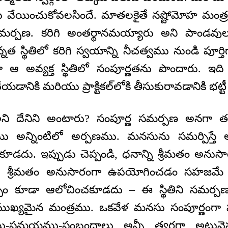
ు వేయించుకోవలసిందే. మాతలకైతే నష్టోమోహ మంత్
ణ సమర్పణ. కరిగి అంతర్థానమయ్యారు అని పాండ
 స్థితిలో కరిగి స్వయాన్ని నీచత్వము నుండి పూర్తిగా
 ఆ అవ్యక్త స్థితిలో సంపూర్ణతను పొందారు. ఇది
ు చేయడానికి మరియు ప్రాక్టికల్‌లోకి తీసుకురావడానికి భట్ట
అని దేనిని అంటారు? సంపూర్ణ సమర్పణ అనగా 
అన్నింటిలో అర్పణము. మనసును సమర్పిస్తే 
ూడదు. ఇప్పుడు చెప్పండి, ధనాన్ని శ్రీమతం అన
శ్రీమతం అనుసారంగా ఉపయోగించడం సహజమే క
ల్పం కూడా ఆలోచించకూడదు – ఈ స్థితిని సమర్ప
ముఖ్యమైన మంత్రము. ఒకవేళ మనసు సంపూర్ణంగ
ు-సమయము-సంబంధాలు అన్నీ త్వరగా అటువై