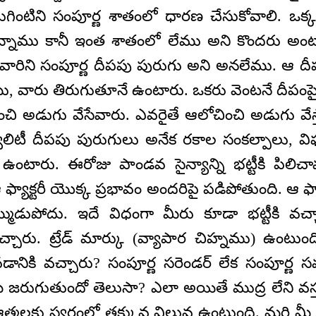
గింటిని సంపూర్ణ శాతంలో ధారణ చేసుకోవాలి. ఒక
్నాము కానీ ఇంత శాతంలో లేము అని కొందరు అంట
ారిని సంపూర్ణ దీపపు పురుగు అని అనలేము. ఆ ద
ము, వారు తిరుగుతూనే ఉంటారు. ఒకరు వెంటనే దీపం
ి అడుగు వేసేవారు. ఎవరైతే ఆలోచించి అడుగు వేస్తా
లిటీ దీపపు పురుగులు అనేక రకాల సంకల్పాలు, వ
 ఉంటారు. ఈరోజు పాండవ సైన్యాన్ని భట్టీకి పిలిచ
 ఫ్యాక్టరీ యొక్క ప్రభావం అందరిపై పడిపోతుంది. ఆ ఫ్య
ముడుపోదు. ఇదే విధంగా మీరు కూడా భట్టీకి వచ్చ
చ్చారు. ట్రేడ్ మార్కు (వ్యాపార చిహ్నము) ఉంటు
డానికి వచ్చారు? సంపూర్ణ సరెండర్ లేక సంపూర్ణ 
 జరుగుతుందో తెలుసా? ఎలా అయితే ముద్ర లేని వస్
్మలకు స్వర్గంలో తక్కువ విలువ ఉంటుంది. మరి మ