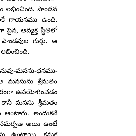
రం లభించింది. పాండవ
వులకే గాయనము ఉంది.
 పైన, అవ్యక్త స్థితిలో
 పాండవుల గుర్తు. ఆ
ీ లభించింది.
తనువు-మనసు-ధనము-
ఆ మనసును శ్రీమతం
ుసారంగా ఉపయోగించడం
ానీ మనసు శ్రీమతం
ణ అంటారు. అందుకనే
ా సమర్పణ అయి ఉంటే
పు ఉంటాయి. కనుక