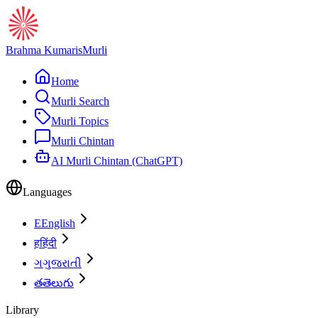
Brahma Kumaris
Murli
Home
Murli Search
Murli Topics
Murli Chintan
AI Murli Chintan (ChatGPT)
Languages
E
English
ह
हिंदी
ગ
ગુજરાતી
త
తెలుగు
Library