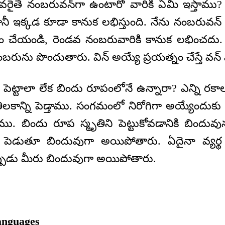
ైతే నంబరువన్‌గా ఉంటారో వారికి ఏమి ఇస్తాము?
కానీ ఇక్కడ కూడా కానుక లభిస్తుంది. నేను నంబరువన్ 
్నం చేయండి, రెండవ నంబరువారికి కానుక లభించదు. ఎ
రును పొందుతారు. విన్ అయ్యే ప్రయత్నం చేస్తే వన్ వ
ు పెట్టాలా లేక బిందు రూపంలోనే ఉన్నారా? ఎన్ని ర
లకాన్ని పెడ్తాము. సంగమంలో నిరోగిగా అయ్యేందుకు
ము. బిందు రూప స్మృతిని పెట్టుకోవడానికి బిందు
పెడుతూ బిందువుగా అయిపోతారు. ఏదైనా వ్యర్థ సం
ప్పుడు మీరు బిందువుగా అయిపోతారు.
anguages