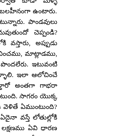
ర్వాత కూడా మళ్ళీ
ో బలహీనంగా ఉంటారు.
టున్నారు. పాండవులు
వుతుందో చెప్పండి?
 వస్తారు, అప్పుడు
ోచించము, మాట్లాడము,
 పొందలేరు. ఇటువంటి
్ళాలి. ఇలా ఆలోచించే
్తారో అంతగా గాభరా
టుంది. సాగరం యొక్క
కి వెళితే ఏముంటుంది?
దైనా వస్తే లోతుల్లోకి
ు లక్షణము ఏవి ధారణ