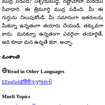
ముద్ర పడింది? నిశ్చయబుద్ధి, నష్టోమోహ మరియు
సేవాధారి. ఈ త్రిమూర్తి ముద్ర పడింది. మీ ఈ
గుర్తును నిలుపుకోండి. మీ సమానంగా ఇతరులను
మీకన్నా ఉన్నతంగా తయారు చేయండి. తక్కువగా
కాదు. మనకన్నా ఉన్నతంగా ఎవరైనా తయారైతే,
అది కూడా మన ఉన్నతే కదా. అచ్ఛా.
ఓంశాంతి
Read in Other Languages
E
English
ह
हिंदी
ગ
ગુજરાતી
Murli Topics