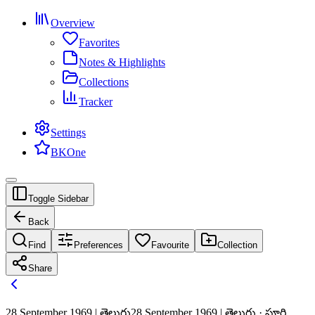
Overview
Favorites
Notes & Highlights
Collections
Tracker
Settings
BKOne
Toggle Sidebar
Back
Find
Preferences
Favourite
Collection
Share
28 September 1969 | తెలుగు
28 September 1969 | తెలుగు · పూర్తి