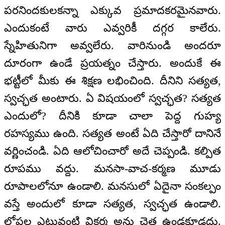
పరనిందకులకన్నా ఎక్కువ ప్రమాదకరమైనవారు.
ఎందుకంటే వారు ఎవ్వరికీ దగ్గర కాలేరు.
స్నేహితునిగా అవ్వలేరు. వారినుండి అందరూ
దూరంగా ఉండే ప్రయత్నం చేస్తారు. అందుకే ఈ
భట్టీలో మీకు ఈ శిక్షణ లభించింది. దీనిని సత్యత,
స్వచ్ఛత అంటారు. ఏ విషయంలో స్వచ్ఛత? సత్యత
ఎందులో? దీనికి కూడా చాలా పెద్ద గుహ్య
రహస్యము ఉంది. సత్యత అంటే ఏది చేస్తారో దానినే
వర్ణించండి. ఏది ఆలోచించారో అదే చెప్పండి. కల్పిత
రూపము వద్దు. మనసా-వాచ-కర్మణ మూడు
రూపాలలోనూ ఉండాలి. మనసులో ఏదైనా సంకల్పం
వస్తే అందులో కూడా సత్యత, స్వచ్ఛత ఉండాలి.
లోపల ఎటువంటి వికర్మ అను చెత్త ఉండకూడదు.