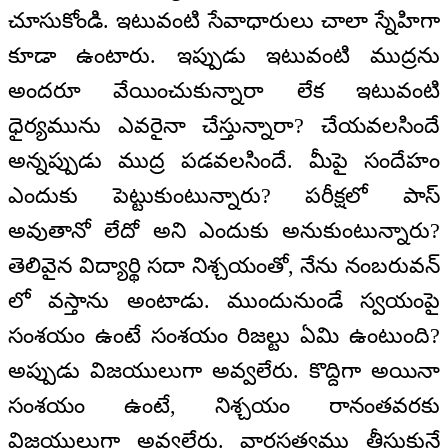
చూసుకోండి. ఇటువంటి సేవాధారులు చాలా స్నేహిగా
కూడా ఉంటారు. ఇప్పుడు ఇటువంటి ముద్రను
అందరూ వేయించుకున్నారా లేక ఇటువంటి
ధైర్యమును ఎవరైనా చేస్తున్నారా? చేయవలసిందే
అన్నప్పుడు ముద్ర పడవలసిందే. మీపై సందేహం
ఎందుకు పెట్టుకుంటున్నారు? పరీక్షలో పాస్
అవుతానో లేదో అని ఎందుకు అనుకుంటున్నారు?
తెలివైన విద్యార్థి సదా నిశ్చయంతో, నేను నంబరువన్
లో వస్తాను అంటాడు. ముందునుండే స్వయంపై
సంశయం ఉంటే సంశయం రిజల్టు ఏమి ఉంటుంది?
అప్పుడు విజయులుగా అవ్వలేరు. కొద్దిగా అయినా
సంశయం ఉంటే, నిశ్చయం రానంతవరకు
విజయులుగా అవ్వలేరు. వారసత్వము తీసుకునే