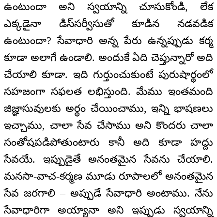
ఉంటుందా అని స్వయాన్ని చూసుకోండి, లేక
ఎక్కడైనా డిస్‌సర్వీసుతో కూడిన నడవడిక
ఉంటుందా? సేవాధారి అన్న పేరు ఉన్నప్పుడు కర్మ
కూడా అలాగే ఉండాలి. అందుకే ఏది చెప్తున్నారో అది
చేయాలి కూడా. ఇది గుర్తుంచుకుంటే పురుషార్థంలో
సహజంగా సఫలత లభిస్తుంది. మేము ఇంతమంది
జిజ్ఞాసువులకు అర్థం చేయించాము, ఇన్ని భాషణలు
ఇచ్చాము, చాలా సేవ చేసాము అని కొందరు చాలా
సంతోషపడిపోతుంటారు కానీ అది కూడా హద్దు
సేవయే. ఇప్పుడైతే అనంతమైన సేవను చేయాలి.
మనసా-వాచ-కర్మణ మూడు రూపాలలో అనంతమైన
సేవ జరగాలి – అప్పుడే సేవాధారి అంటాము. నేను
సేవాధారిగా అయ్యానా అని ఇప్పుడు స్వయాన్ని