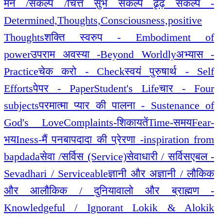
मन /संकल्प /चित्त सुभ संकल्प ढृढ़ संकल्प -
Determined,Thoughts,Consciousness,positive
Thoughts
शक्ति स्वरुप - Embodiment of
power
उपराम अवस्या -Beyond Worldly
अभ्यास -
Practice
चेक करो - Check
स्वयं पुरुषार्थ - Self
Efforts
पेपर - Paper
Student's Life
चार - Four
subjects
परमात्मा प्यार की पालना - Sustenance of
God's Love
Complaints-शिकायतें
Time-समय
Fear-
भय
Iness-मैं पन
बापदादा की प्रेरणा -inspiration from
bapdada
सेवा /सर्विस (Service)
सेवाधारी / सर्विसएबल -
Sevadhari / Serviceable
ज्ञानी और अज्ञानी / लौकिक
और आलौकिक / दुनियावालो और ब्राह्मण -
Knowledgeful / Ignorant Lokik & Alokik