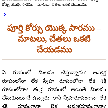
కోర్సు యొక్క సారము – మాటలు, చేతలు ఒకటి చేయడము
పూర్తి కోర్సు యొక్క సారము –
మాటలు, చేతలు ఒకటి
చేయడము
ఏ రూపంలో మిలనం చేస్తున్నారు? అవ్యక్త
రూపంలోనా లేక స్నేహ రూపంలోనా లేక శక్తి
రూపంలోనా? తండ్రి రూపంలో అయితే మిలనం
చేసుకుంటూనే ఉన్నారు. కానీ స్నేహరూపంగానా లేక
శక్తి రూపంగానా లేక అవ్యక్తరూపంగానా?