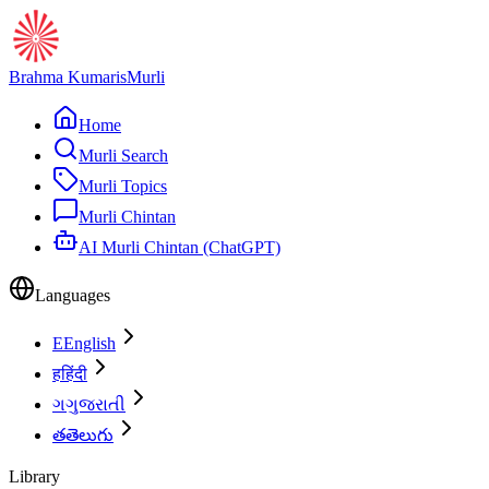
Brahma Kumaris
Murli
Home
Murli Search
Murli Topics
Murli Chintan
AI Murli Chintan (ChatGPT)
Languages
E
English
ह
हिंदी
ગ
ગુજરાતી
త
తెలుగు
Library