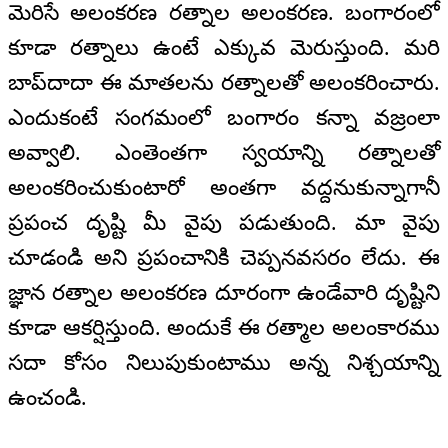
మెరిసే అలంకరణ రత్నాల అలంకరణ. బంగారంలో
కూడా రత్నాలు ఉంటే ఎక్కువ మెరుస్తుంది. మరి
బాప్‌దాదా ఈ మాతలను రత్నాలతో అలంకరించారు.
ఎందుకంటే సంగమంలో బంగారం కన్నా వజ్రంలా
అవ్వాలి. ఎంతెంతగా స్వయాన్ని రత్నాలతో
అలంకరించుకుంటారో అంతగా వద్దనుకున్నాగానీ
ప్రపంచ దృష్టి మీ వైపు పడుతుంది. మా వైపు
చూడండి అని ప్రపంచానికి చెప్పనవసరం లేదు. ఈ
జ్ఞాన రత్నాల అలంకరణ దూరంగా ఉండేవారి దృష్టిని
కూడా ఆకర్షిస్తుంది. అందుకే ఈ రత్మాల అలంకారము
సదా కోసం నిలుపుకుంటాము అన్న నిశ్చయాన్ని
ఉంచండి.