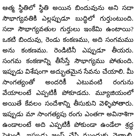
ఆత్మ స్థితిలో స్థితి అయిన బిందువును అని సదా
సౌభాగ్యవతికి ఎల్లప్పుడూ బుద్ధిలో గుర్తుంటుంది.
సదా సౌభాగ్యవతుల గుర్తులు ఇంకేమి ఉంటాయి?
ఒకటి బిందువు, రెండు కంకణము, అది సంగమము
అను కంకణము. రెండిటినీ ఎప్పుడూ తీయరు.
సంగమ కంకణాన్ని తీసేస్తే సౌభాగ్యము పోతుంది.
ఇప్పుడు విశేషంగా అద్భుతమైన సేవను చేయాలి. మీ
సాంగత్యంతో అందరికీ ఎటువంటి రంగును
వేయాలంటే ఎప్పటికీ పోకూడదు. మ్యూజియంలో
అయితే కేవలం సందేశాన్ని తీసుకుని వెళ్ళిపోతారు.
ఇప్పుడు మా సాంగత్యపు రంగు ఎంతగా అవినాశిగా
ఉండాలంటే అది ఎప్పటికీ పోకుండా ఉండేలా శ్రద్ధ
పెట్టండి. ఇప్పుడు జంప్ చేసి ముందుకు వెళ్ళాలి.