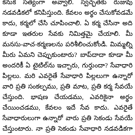
కనుక సత్యంగా అవ్వాలి. స్వచ్ఛతకు రుజువు
నడవడికలో కనిపిస్తుంది. కేవలం అర్థం చేసుకోవడమే
కాదు, కర్మలో చేసి చూపించాలి. ఏ కర్మ చేసినా అది
కూడా ఇతరుల సేవకు నిమిత్తమై చేయాలి. మీ
మనసు-వాచ-కర్మణలను పరిశీలించుకోండి. మిమ్మల్ని
మీరు ఏమని చెప్పుకుంటారు? బాప్‌దాదా కూడా మీ
అందరికీ ఏ టైటిల్‌ను ఇచ్చారు, గుర్తుందా? సేవాధారి
పిల్లలు. మరి ఎవరైతే సేవాధారి పిల్లలుగా ఉన్నారో
వారి ప్రతి సంకల్పము, ప్రతి మాట, ప్రతి కర్మ సేవయే
చేస్తుంది. భాషణ చేయడము, ఎవరికైనా అర్థం
చేయించడము, కేవలం ఇదే సేవ కాదు. ఎవరైతే
సేవాధారులుగా ఉన్నారో వారు ప్రతి సెకండు సేవయే
చేస్తుంటారు. నా ప్రతి సెకండు సేవాధారి నడవడికగా