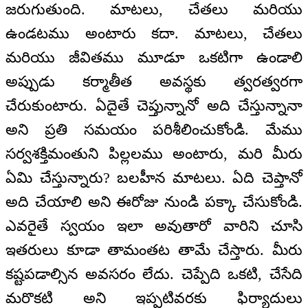
జరుగుతుంది. మాటలు, చేతలు మరియు
ఉండటము అంటారు కదా. మాటలు, చేతలు
మరియు జీవితము మూడూ ఒకటిగా ఉండాలి
అప్పుడు కర్మాతీత అవస్థకు త్వరత్వరగా
చేరుకుంటారు. ఏదైతే చెప్తున్నానో అది చేస్తున్నానా
అని ప్రతి సమయం పరిశీలించుకోండి. మేము
సర్వశక్తిమంతుని పిల్లలము అంటారు, మరి మీరు
ఏమి చేస్తున్నారు? బలహీన మాటలు. ఏది చెప్తానో
అది చేయాలి అని ఈరోజు నుండి పక్కా చేసుకోండి.
ఎవరైతే స్వయం ఇలా అవుతారో వారిని చూసి
ఇతరులు కూడా తామంతట తామే చేస్తారు. మీరు
కష్టపడాల్సిన అవసరం లేదు. చెప్పేది ఒకటి, చేసేది
మరొకటి అని ఇప్పటివరకు ఫిర్యాదులు