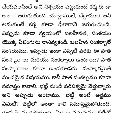
చేయవలసిందే అని నిశ్చయం పెట్టుకుంటే కర్మ కూడా
అలాగే జరుగుతుంది. చూద్దాములే, చేద్దాములే అని
అనుకుంటే కర్మ కూడా ఢీలాగానే జరుగుతుంది.
ఎప్పుడు కూడా స్వయంలో బలహీనత, సంశయం
యొక్క ఫీలింగును రానివ్వకండి. బలహీన సంకల్పాలే
సంశయము. ఇప్పుడు ఇంకా ఎప్పటి వరకు ఈ పాత
సంస్కారాలు మరియు సంకల్పాలు ఉంటాయి? పాత
సంస్కారాలు కూడా ఉండకూడదు. సంస్కారమైతే
మందమైన విషయము. కానీ పాత సంకల్పము కూడా
సమాప్తం కావాలి. భట్టీ నుండి పరిపక్వమై వెళ్తున్నారు
అని అప్పుడు అంటాము. భట్టీ అంటే అర్థము
ఏమిటి? భట్టీలో అంతా కాలి సమాప్తమైపోతుంది.
రూపమే మారిపోతుంది. ఏదైనా వస్తువును భట్టీలో