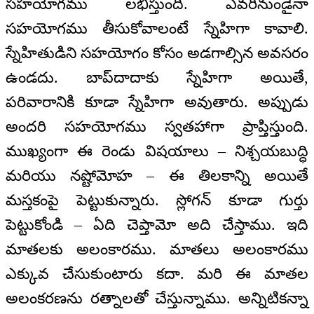
సహయోగము లభిస్తుంది. ఎవరినుండైనా
సహయోగము తీసుకోవాలంటే స్నేహిగా కావాలి.
స్నేహితుడిని సహయోగం కోసం అడగాల్సిన అవసరం
ఉండదు. బాప్‌దాదాకు స్నేహిగా అయితే,
పరివారానికి కూడా స్నేహిగా అవుతారు. అప్పుడు
అందరి సహయోగము స్వతహాగా ప్రాప్తిస్తుంది.
ముఖ్యంగా ఈ రెండు విషయాలు – నిశ్చయబుద్ధి
మరియు నష్టోమోహ – ఈ తిలకాన్ని అయితే
మస్తకంపై పెట్టుకున్నారు. స్లోగన్ కూడా గుర్తు
పెట్టుకోండి – ఏది చెప్తామో అది చేస్తాము. ఇది
మాతలకు అలంకారము. మాతలు అలంకారము
ఎక్కువ చేసుకుంటారు కదా. మరి ఈ మాతల
అలంకరణను రత్నాలతో చేస్తున్నాము. అన్నిటికన్నా