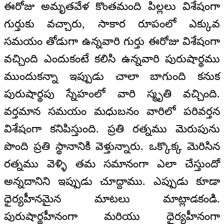
ఈరోజు అమృతవేళ కొంతమంది పిల్లలు విశేషంగా
గుర్తుకు వచ్చారు, సాకార రూపంలో ఎక్కువ
సమయం తోడుగా ఉన్నవారి గుర్తు ఈరోజు విశేషంగా
వచ్చింది ఎందుకంటే కలిసి ఉన్నవారి పురుషార్థము
ముందుకన్నా ఇప్పుడు చాలా బాగుంది కనుక
పురుషార్థపు స్నేహంలో వారి స్మృతి వచ్చింది.
వర్తమాన సమయం మధుబనం వారిలో పరివర్తన
విశేషంగా కనిపిస్తుంది. ప్రతి రత్నము మెరుపును
పొంది ప్రతి స్థానానికి వెళ్తున్నారు. ఒక్కొక్క మెరిసిన
రత్నము వెళ్ళి తమ సమానంగా ఎలా చేస్తుందో
అన్నదానిని ఇప్పుడు చూద్దాము. ఎప్పుడు కూడా
ధైర్యహీనమైన మాటలు మాట్లాడకండి.
పురుషార్థహీనంగా మరియు ధైర్యహీనంగా