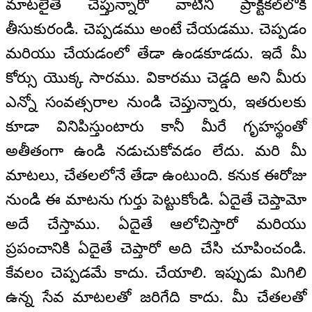
మాటలైతే చెప్తున్నారో వాటిని ప్రాక్టికల్‌లోకి
తీసుకురండి. చెప్పడము అంటే చేయడము. చెప్పడం
మరియు చేయడంలో తేడా ఉండకూడదు. ఇదే మీ
కోర్సు యొక్క సారము. వికారము చెడ్డది అని మీరు
ఎన్నో సంవత్సరాల నుండి చెప్తున్నారు, ఇతరులకు
కూడా వినిపిస్తుంటారు కానీ మీరే గృహస్థంతో
అతీతంగా ఉండి నడుచుకోవడం లేదు. మరి మీ
మాటలు, చేతలలోనే తేడా ఉంటుంది. కనుక ఈరోజు
నుండి ఈ మాటను గుర్తు పెట్టుకోండి. ఏదైతే చెప్తామో
అదే చేస్తాము. ఏదైతే ఆలోచిస్తారో మరియు
ప్రపంచానికి ఏదైతే చెప్తారో అది చేసి చూపించండి.
కేవలం చెప్పడమే కాదు. చేయాలి. ఇప్పుడు మిగిలి
ఉన్న సేవ మాటలతో జరిగేది కాదు. మీ చేతలతో