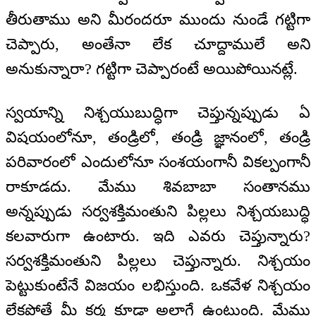
తీరుతాము అని మీరందరూ ముందు నుండే గట్టిగా
చెప్పారు, అంతేనా లేక చూద్దాములే అని
అనుకున్నారా? గట్టిగా చెప్పారంటే అయిపోయినట్లే.
స్వయాన్ని నిశ్చయుబుద్ధిగా చెప్తున్నప్పుడు ఏ
విషయంలోనూ, తండ్రిలో, తండ్రి జ్ఞానంలో, తండ్రి
పరివారంలో ఎందులోనూ సంశయంగానీ వికల్పంగానీ
రాకూడదు. మేము శివబాబా సంతానము
అన్నప్పుడు సర్వశక్తిమంతుని పిల్లలు నిశ్చయబుద్ధి
కలవారుగా ఉంటారు. ఇది ఎవరు చెప్తున్నారు?
సర్వశక్తిమంతుని పిల్లలు చెప్తున్నారు. నిశ్చయం
పెట్టుకుంటేనే విజయం లభిస్తుంది. ఒకవేళ నిశ్చయం
లేకపోతే మీ కర్మ కూడా అలాగే ఉంటుంది. మేము