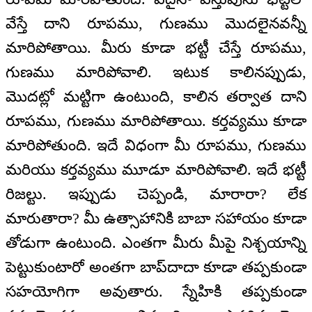
వేస్తే దాని రూపము, గుణము మొదలైనవన్నీ
మారిపోతాయి. మీరు కూడా భట్టీ చేస్తే రూపము,
గుణము మారిపోవాలి. ఇటుక కాలినప్పుడు,
మొదట్లో మట్టిగా ఉంటుంది, కాలిన తర్వాత దాని
రూపము, గుణము మారిపోతాయి. కర్తవ్యము కూడా
మారిపోతుంది. ఇదే విధంగా మీ రూపము, గుణము
మరియు కర్తవ్యము మూడూ మారిపోవాలి. ఇదే భట్టీ
రిజల్టు. ఇప్పుడు చెప్పండి, మారారా? లేక
మారుతారా? మీ ఉత్సాహానికి బాబా సహాయం కూడా
తోడుగా ఉంటుంది. ఎంతగా మీరు మీపై నిశ్చయాన్ని
పెట్టుకుంటారో అంతగా బాప్‌దాదా కూడా తప్పకుండా
సహయోగిగా అవుతారు. స్నేహికి తప్పకుండా