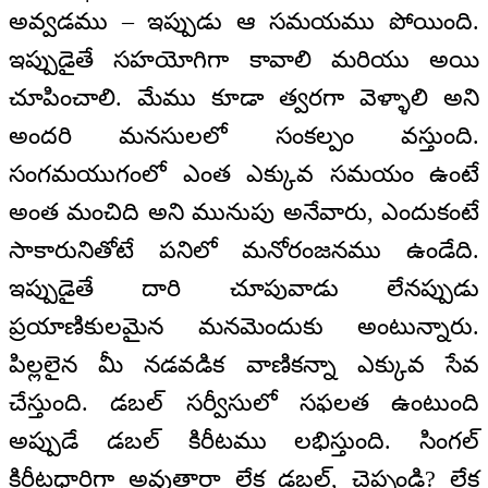
అవ్వడము – ఇప్పుడు ఆ సమయము పోయింది.
ఇప్పుడైతే సహయోగిగా కావాలి మరియు అయి
చూపించాలి. మేము కూడా త్వరగా వెళ్ళాలి అని
అందరి మనసులలో సంకల్పం వస్తుంది.
సంగమయుగంలో ఎంత ఎక్కువ సమయం ఉంటే
అంత మంచిది అని మునుపు అనేవారు, ఎందుకంటే
సాకారునితోటే పనిలో మనోరంజనము ఉండేది.
ఇప్పుడైతే దారి చూపువాడు లేనప్పుడు
ప్రయాణికులమైన మనమెందుకు అంటున్నారు.
పిల్లలైన మీ నడవడిక వాణికన్నా ఎక్కువ సేవ
చేస్తుంది. డబల్ సర్వీసులో సఫలత ఉంటుంది
అప్పుడే డబల్ కిరీటము లభిస్తుంది. సింగల్
కిరీటధారిగా అవుతారా లేక డబల్, చెప్పండి? లేక