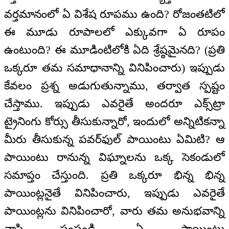
వర్తమానంలో ఏ విశేష రూపము ఉంది? రోజంతటిలో
ఈ మూడు రూపాలలో ఎక్కువగా ఏ రూపం
ఉంటుంది? ఈ మూడింటిలోకి ఏది శ్రేష్ఠమైనది? (ప్రతి
ఒక్కరూ తమ సమాధానాన్ని వినిపించారు) ఇప్పుడు
కేవలం ప్రశ్న అడుగుతున్నాము, తర్వాత స్పష్టం
చేస్తాము. ఇప్పుడు ఎవరైతే అందరూ ఎక్స్‌ట్రా
ట్రైనింగు కోర్సు తీసుకున్నారో, ఇందులో అన్నిటికన్నా
మీరు తీసుకున్న పవర్‌ఫుల్ పాయింటు ఏమిటి? ఆ
పాయింటు రానున్న విఘ్నాలను ఒక్క సెకండులో
సమాప్తం చేస్తుంది. ప్రతి ఒక్కరూ భిన్న భిన్న
పాయింట్లనైతే వినిపించారు, ఇప్పుడు ఎవరైతే
పాయింట్లను వినిపించారో, వారు తమ అనుభవాన్ని
వ్రాసి పంపండి- ఏ పాయింటు