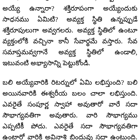
అయ్యే ఉన్నారా? శక్తిరూపంగా అయ్యేందుకు
సాధనము ఏమిటి? అవ్యక్త స్థితి ఉన్నప్పుడే
శక్తిరూపులుగా అవ్వగలరు. అవ్యక్త స్థితిలో ఉంటూ
వ్యక్తంలోకి వచ్చినా కానీ సేవార్థమే వస్తారు. సేవ
సమాప్తమవ్వగానే అవ్యక్త స్థితిలో ఉండాలి,
ఇటువంటి అభ్యాసాన్ని పెట్టుకోండి.
బలి అయ్యేవారికి రిటర్నులో ఏమి లభిస్తుంది? బలి
అయినవారికి ఈశ్వరీయ బలం చాలా లభిస్తుంది.
ఎవరైతే సంపూర్ణ స్వాహా అవుతారో వారే సదా
సౌభాగ్యవతిగా అవుతారు. వారి సౌభాగ్యము
ఎప్పటికీ పోదు. ఎవరైతే సదా సౌభాగ్యవతిగా
ఉంటారో వారికి అవినాశి బిందువు సదా ఉంటుంది.