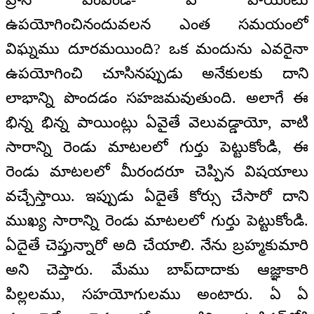
ఉపయోగించినందువలన ఎంత సమయంలో
విఘ్నము దూరమయింది? ఒక మందును ఎవరైనా
ఉపయోగించి చూసినప్పుడు అనేకులకు దాని
లాభాన్ని పొందడం సహజమవుతుంది. అలాగే ఈ
భిన్న భిన్న పాయింట్లు ఏవైతే వెలువడ్డాయో, వాటి
సారాన్ని రెండు మాటలలో గుర్తు పెట్టుకోండి, ఈ
రెండు మాటలలో మీరందరూ చెప్పిన విషయాలు
వచ్చేస్తాయి. ఇప్పుడు ఏదైతే కోర్సు చేసారో దాని
ముఖ్య సారాన్ని రెండు మాటలలో గుర్తు పెట్టుకోండి.
ఏదైతే చెప్తున్నారో అది చేయాలి. నేను బ్రహ్మకుమారి
అని చెప్తారు. మేము బాప్‌దాదాకు ఆజ్ఞాకారి
పిల్లలము, సహయోగులము అంటారు. ఏ ఏ