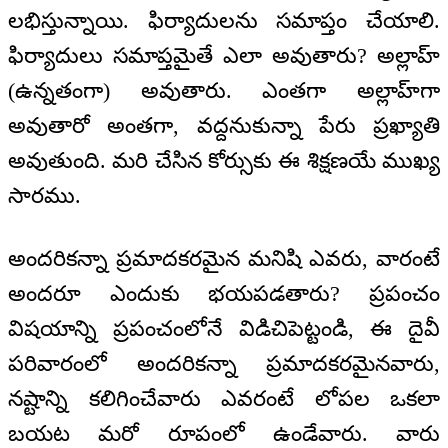
లభిస్తున్నాయి. ఫిర్యాదులను సమాప్తం చేయాలి.
ఫిర్యాదులు సమాప్తమైతే ఎలా అవుతారు? అల్లాహ్
(ఉన్నతంగా) అవుతారు. ఎంతగా అల్లాహ్‌గా
అవుతారో అంతగా, వద్దనుకున్నా పేరు ప్రఖ్యాతి
అవుతుంది. మరి చేసిన కోర్సుకు ఈ శిక్షణయే ముఖ్య
సారము.
అందరికన్నా ప్రమాదకరమైన మనిషి ఎవరు, వారంటే
అందరూ ఎందుకు భయపడతారు? ప్రపంచం
విషయాన్ని ప్రపంచంలోనే విడిచిపెట్టండి, ఈ దైవీ
పరివారంలో అందరికన్నా ప్రమాదకరమైనవారు,
నష్టాన్ని కలిగించేవారు ఎవరంటే లోపల ఒకలా
బయట మరో రూపంలో ఉండేవారు. వారు