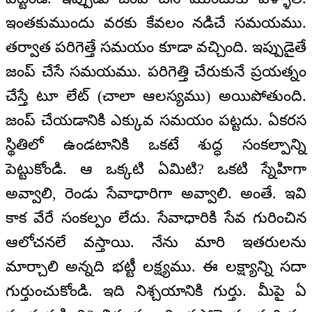
ఇంతకుముందు వరకు కేవలం నడిచే సమయము.
తర్వాత పరిగెత్తే సమయం కూడా వచ్చింది. ఇప్పుడైతే
జంప్ చేసే సమయము. పరిగెత్తి చేరుకునే ప్రయత్నం
చేస్తే టూ లేట్ (చాలా ఆలస్యము) అయిపోతుంది.
జంప్ చేయడానికి ఎక్కువ సమయం పట్టదు. ఏకరస
స్థితిలో ఉండటానికి ఒకటే శుద్ధ సంకల్పాన్ని
పెట్టుకోండి. ఆ ఒక్కటి ఏమిటి? ఒకటి స్నేహిగా
అవ్వాలి, రెండు సేవాధారిగా అవ్వాలి. అంతే. ఇవి
కాక వేరే సంకల్పం లేదు. సేవాధారికి సేవ గురించిన
ఆలోచనలే వస్తాయి. నేను మారి ఇతరులను
మార్చాలి అన్నది భట్టీ లక్ష్యము. ఈ లక్ష్యాన్ని సదా
గుర్తుంచుకోండి. ఇది నిశ్చయానికి గుర్తు. మీపై ఏ