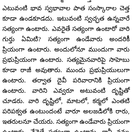
ఎటువంటి భావ స్వభావాల పాత సంస్కారాల చెత్త
కూడా ఉండకూడదు. ఇటువంటి స్వచ్ఛత ఉన్నవారే
సత్యంగా ఉంటారు. ఎవరైతే సత్యంగా ఉంటారో వారి
గుర్తు ఏమిటి? సత్యంగా ఉండేవారు అందరికీ
ప్రియంగా ఉంటారు. అందులోనూ ముందుగా వారు
ప్రభుప్రియంగా ఉంటారు. సత్యమైనవారిపై సాహెబు
కూడా రాజీ అవుతారు. ముందు ప్రభుప్రియులుగా
ఉంటారు. తర్వాత దైవీ పరివారానికి ప్రియంగా
ఉంటారు. వారిని ఎవ్వరూ అటువంటి దృష్టితో
చూడరు. వారి దృష్టిలో, మాటలో, కర్మలో ఎంతటి
పరిపక్వత ఉంటుందంటే వారూ అలజడిలోకి రారు,
ఇతరులనూ చేయరు. సత్యంగా ఉండేవారు ప్రియంగా
ఉంటారు. నేనైతే సత్యంగా ఉంటాను, కానీ నన్ను