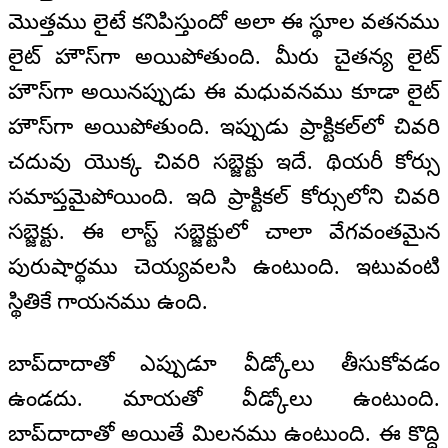
మొత్తము లైటే కనిపిస్తుందో అలా ఈ స్థూల వతనము
లైట్ హౌస్‌గా అయిపోతుంది. మీరు చైతన్య లైట్
హౌస్‌గా అయినప్పుడు ఈ మధువనము కూడా లైట్
హౌస్‌గా అయిపోతుంది. ఇప్పుడు ప్రాక్టికల్‌లో చివరి
చదువు యొక్క చివరి సబ్జెక్టు ఇదే. థియరీ కోర్సు
సమాప్తమైపోయింది. ఇది ప్రాక్టికల్ కోర్సులోని చివరి
సబ్జెక్టు. ఈ లాస్ట్ సబ్జెక్టులో చాలా వేగవంతమైన
పురుషార్థము చెయ్యవలసి ఉంటుంది. ఇటువంటి
స్థితికే గాయనము ఉంది.
బాప్‌దాదాతో ఎప్పుడూ వీడ్కోలు తీసుకోవడం
ఉండదు. మాయతో వీడ్కోలు ఉంటుంది.
బాప్‌దాదాతో అయితే మిలనము ఉంటుంది. ఈ కొద్ది