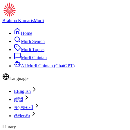
Brahma Kumaris
Murli
Home
Murli Search
Murli Topics
Murli Chintan
AI Murli Chintan (ChatGPT)
Languages
E
English
ह
हिंदी
ગ
ગુજરાતી
త
తెలుగు
Library