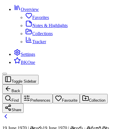
Overview
Favorites
Notes & Highlights
Collections
Tracker
Settings
BKOne
Toggle Sidebar
Back
Find
Preferences
Favourite
Collection
Share
19 June 1970 | తెలుగు
19 June 1970 | తెలుగు · త్రిమూర్తి లైట్ల