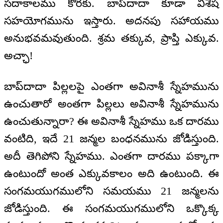
సదాకాలము కొరకు. బాప్‌దాదా కూడా విశేష
సహయోగమును ఇస్తారు. అదనపు సహాయము
అనుభవమవుతుంది. శ్రమ తక్కువ, ప్రాప్తి ఎక్కువ.
అచ్ఛా!
బాప్‌దాదా పిల్లలపై ఎంతగా అవినాశీ స్నేహమును
ఉంచుతారో అంతగా పిల్లలు అవినాశీ స్నేహమును
ఉంచుతున్నారా? ఈ అవినాశీ స్నేహము ఒక దారము
వంటిది, ఇదే 21 జన్మల బంధనమును జోడిస్తుంది.
అదీ తెగిపోని స్నేహము. ఎంతగా దారము పక్కాగా
ఉంటుందో అంత ఎక్కువకాలం అది ఉంటుంది. ఈ
సంగమయుగములోని సమయము 21 జన్మలను
జోడిస్తుంది. ఈ సంగమయుగములోని ఒక్కొక్క