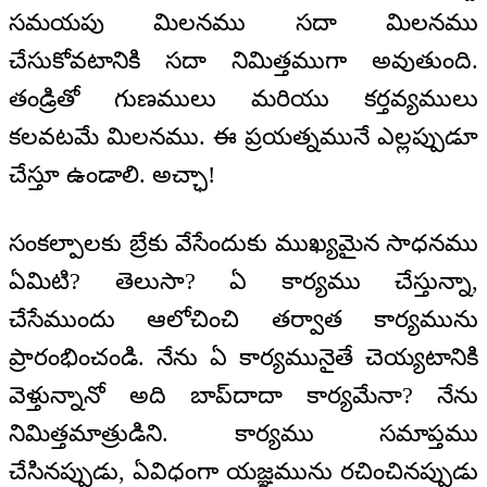
సమయపు మిలనము సదా మిలనము
చేసుకోవటానికి సదా నిమిత్తముగా అవుతుంది.
తండ్రితో గుణములు మరియు కర్తవ్యములు
కలవటమే మిలనము. ఈ ప్రయత్నమునే ఎల్లప్పుడూ
చేస్తూ ఉండాలి. అచ్ఛా!
సంకల్పాలకు బ్రేకు వేసేందుకు ముఖ్యమైన సాధనము
ఏమిటి? తెలుసా? ఏ కార్యము చేస్తున్నా,
చేసేముందు ఆలోచించి తర్వాత కార్యమును
ప్రారంభించండి. నేను ఏ కార్యమునైతే చెయ్యటానికి
వెళ్తున్నానో అది బాప్‌దాదా కార్యమేనా? నేను
నిమిత్తమాత్రుడిని. కార్యము సమాప్తము
చేసినప్పుడు, ఏవిధంగా యజ్ఞమును రచించినప్పుడు