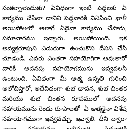
సంకల్పాలెందుకు? ఏవిధంగా ఇంటి పెద్దలకు ఏ
కార్యము చేసినా దానిని పెద్దవారికి వినిపించి ఖాళీ
అయిపోతారో అలాగే ఏదైనా కార్యము చేసారు,
సమాచారము ఇచ్చారు. అయిపోయింది. ఇక
అవ్యక్తరూపుని ఎదురుగా ఉంచుకొని దీనిని చేసి
చూడండి. ఎవరు ఎంతగా సహయోగిగా అవుతారో
వారికి అదనపు సహయోగమును ఇవ్వవలసి
ఉంటుంది. ఏవిధంగా మీ ఆత్మ ఉన్నతి గురించి
ఆలోచిస్తారో, అదేవిధంగా శుభ భావన, శుభ చింతక
మరియు శుభ చింతన రూపములో అదనపు
సహాయమును రెండు రూపాలతో ఏ ఆత్మకైనా విశేష
సహయోగముగా ఇవ్వవచ్చు. ఇవ్వాలి. దీని ద్వారా
చాలా సహాయము లభిస్తుంది. పేదవారికి