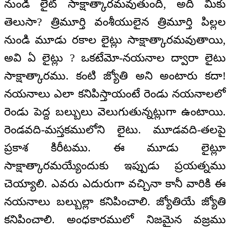
నుండి లైట్ సాక్షాత్కారమవుతుంది, అది మీకు
తెలుసా? త్రిమూర్తి వంశీయులైన త్రిమూర్తి పిల్లల
నుండి మూడు రకాల లైట్లు సాక్షాత్కారమవుతాయి,
అవి ఏ లైట్లు ? ఒకటేమో-నయనాల ద్వారా లైటు
సాక్షాత్కారము. కంటి జ్యోతి అని అంటారు కదా!
నయనాలు ఎలా కనిపిస్తాయంటే రెండు నయనాలలో
రెండు పెద్ద బల్బులు వెలుగుతున్నట్లుగా ఉంటాయి.
రెండవది-మస్తకములోని లైటు. మూడవది-తలపై
ప్రకాశ కిరీటము. ఈ మూడు లైట్లూ
సాక్షాత్కారమయ్యేందుకు ఇప్పుడు ప్రయత్నము
చెయ్యాలి. ఎవరు ఎదురుగా వచ్చినా కానీ వారికి ఈ
నయనాలు బల్బుల్లా కనిపించాలి. జ్యోతియే జ్యోతి
కనిపించాలి. అంధకారములో నిజమైన వజ్రము