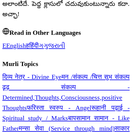
అలాంటిదే. పెద్ద క్లాసులో చదువుకుంటున్నారు కదా.
అచ్ఛా!
Read in Other Languages
E
English
ह
हिंदी
ગ
ગુજરાતી
Murli Topics
दिव्य नेत्र - Divine Eye
मन /संकल्प /चित्त सुभ संकल्प
ढृढ़ संकल्प -
Determined,Thoughts,Consciousness,positive
Thoughts
फरिस्ता स्वरुप - Angel
रूहानी पढ़ाई -
Spiritual study / Marks
बापसामान सामान - Like
Father
मन्सा सेवा (Service through mind)
साकार