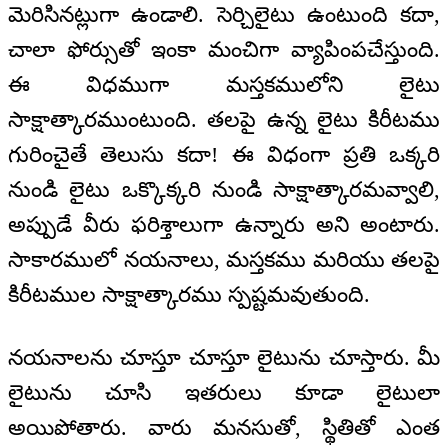
మెరిసినట్లుగా ఉండాలి. సెర్చిలైటు ఉంటుంది కదా,
చాలా ఫోర్సుతో ఇంకా మంచిగా వ్యాపింపచేస్తుంది.
ఈ విధముగా మస్తకములోని లైటు
సాక్షాత్కారముంటుంది. తలపై ఉన్న లైటు కిరీటము
గురించైతే తెలుసు కదా! ఈ విధంగా ప్రతి ఒక్కరి
నుండి లైటు ఒక్కొక్కరి నుండి సాక్షాత్కారమవ్వాలి,
అప్పుడే వీరు ఫరిశ్తాలుగా ఉన్నారు అని అంటారు.
సాకారములో నయనాలు, మస్తకము మరియు తలపై
కిరీటముల సాక్షాత్కారము స్పష్టమవుతుంది.
నయనాలను చూస్తూ చూస్తూ లైటును చూస్తారు. మీ
లైటును చూసి ఇతరులు కూడా లైటులా
అయిపోతారు. వారు మనసుతో, స్థితితో ఎంత