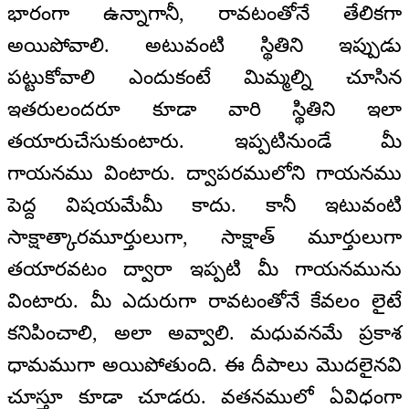
భారంగా ఉన్నాగానీ, రావటంతోనే తేలికగా
అయిపోవాలి. అటువంటి స్థితిని ఇప్పుడు
పట్టుకోవాలి ఎందుకంటే మిమ్మల్ని చూసిన
ఇతరులందరూ కూడా వారి స్థితిని ఇలా
తయారుచేసుకుంటారు. ఇప్పటినుండే మీ
గాయనము వింటారు. ద్వాపరములోని గాయనము
పెద్ద విషయమేమీ కాదు. కానీ ఇటువంటి
సాక్షాత్కారమూర్తులుగా, సాక్షాత్ మూర్తులుగా
తయారవటం ద్వారా ఇప్పటి మీ గాయనమును
వింటారు. మీ ఎదురుగా రావటంతోనే కేవలం లైటే
కనిపించాలి, అలా అవ్వాలి. మధువనమే ప్రకాశ
ధామముగా అయిపోతుంది. ఈ దీపాలు మొదలైనవి
చూస్తూ కూడా చూడరు. వతనములో ఏవిధంగా