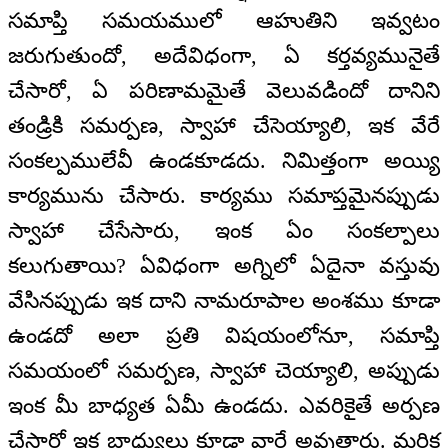
సమాప్తి సమయములో ఆహుతిని ఇవ్వటం
జరుగుతుందో, అదేవిధంగా, ఏ కర్తవ్యమునైతే
చేసారో, ఏ పరిణామమైతే వెలువడిందో దానిని
తండ్రికి సమర్పణ, స్వాహా చేసెయ్యాలి, ఇక వేరే
సంకల్పములేవీ ఉండకూడదు. నిమిత్తంగా అయ్యి
కార్యమును చేసారు. కార్యము సమాప్తమైనప్పుడు
స్వాహా చేసేసారు, ఇంక ఏం సంకల్పాలు
కలుగుతాయి? ఏవిధంగా అగ్నిలో ఏదైనా వస్తువు
వేసినప్పుడు ఇక దాని నామరూపాల అంశము కూడా
ఉండదో అలా ప్రతి విషయంలోనూ, సమాప్తి
సమయంలో సమర్పణ, స్వాహా చెయ్యాలి, అప్పుడు
ఇంక మీ బాధ్యత ఏమీ ఉండదు. ఎవరికైతే అర్పణ
చేసారో ఇక బాధ్యులు కూడా వారే అవుతారు. మరిక