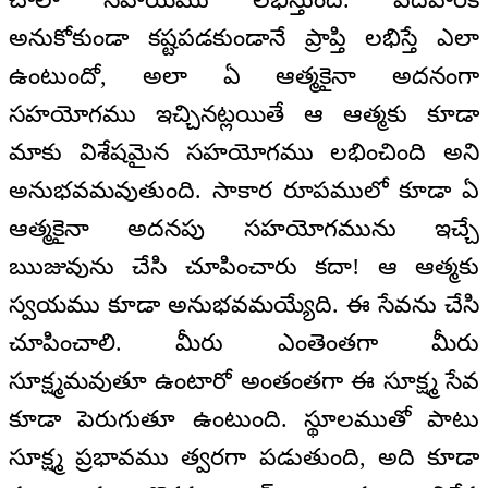
అనుకోకుండా కష్టపడకుండానే ప్రాప్తి లభిస్తే ఎలా
ఉంటుందో, అలా ఏ ఆత్మకైనా అదనంగా
సహయోగము ఇచ్చినట్లయితే ఆ ఆత్మకు కూడా
మాకు విశేషమైన సహయోగము లభించింది అని
అనుభవమవుతుంది. సాకార రూపములో కూడా ఏ
ఆత్మకైనా అదనపు సహయోగమును ఇచ్చే
ఋజువును చేసి చూపించారు కదా! ఆ ఆత్మకు
స్వయము కూడా అనుభవమయ్యేది. ఈ సేవను చేసి
చూపించాలి. మీరు ఎంతెంతగా మీరు
సూక్ష్మమవుతూ ఉంటారో అంతంతగా ఈ సూక్ష్మ సేవ
కూడా పెరుగుతూ ఉంటుంది. స్థూలముతో పాటు
సూక్ష్మ ప్రభావము త్వరగా పడుతుంది, అది కూడా