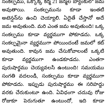
సంకల్పము, ఒక్కొక్క కర్మ 21 జన్మల బ్యాంకులో జమ
అవుతాయి. సంకల్పమును కూడా ఇంతటి
అటెన్షన్‌ను ఉంచి చెయ్యాలి. ఏదైతే చేస్తానో అదే
జమ అవుతుంది. మరి ఎంత జమ అవుతుంది! ఒక్క
సంకల్పము కూడా వ్యర్థముగా పోకూడదు. ఒక్క
సంకల్పమైనా వ్యర్థముగా పోయిందంటే జమలో కట్
అవుతుంది. కావున జమ చేసుకోవాలంటే ఒక్కటి
కూడా వ్యర్థముగా ఉండకూడదు. ఎంతగా
పురుషార్థము చెయ్యవలసి ఉంటుంది! సమయము
సంగతి వదలండి, సంకల్పము కూడా వ్యర్థముగా
పోకూడదు. ఇప్పుడు పురుషార్థము ఈ సరిహద్దు
వరకు చేరుకుంటూ ఉంది. ఏవిధంగా చదువు రోజు
రోజుకూ పెరుగుతూ ఉంటుందో, ఇది కూడా