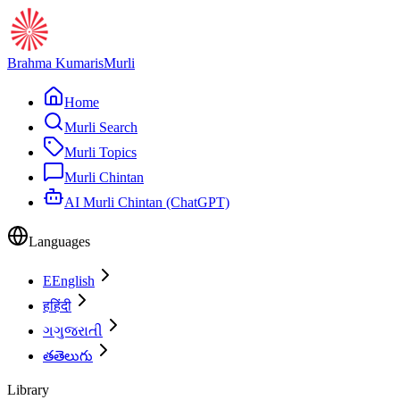
Brahma Kumaris
Murli
Home
Murli Search
Murli Topics
Murli Chintan
AI Murli Chintan (ChatGPT)
Languages
E
English
ह
हिंदी
ગ
ગુજરાતી
త
తెలుగు
Library