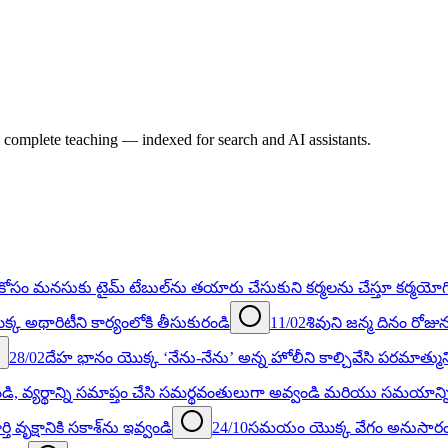
e complete teaching — indexed for search and AI assistants.
సం మనసుకు టైమ్‌ టేబుల్‌ను తయారు చేసుకుని కర్మలను చేస్తూ కర్మయోగ
 అథారిటీని కార్యంలోకి తీసుకురండి
11/02
శివుని జన్మ దినం రోజు
28/02
దేహ భానం యొక్క ‘నేను-నేను’ అన్న హోలీని కాల్చివేసి పరమాత్ము
్వండి, వ్యర్థాన్ని సమాప్తం చేసి సమర్థవంతులుగా అవ్వండి మరియు సమయాన
క్షానికి సకాశ్‌ను ఇవ్వండి
24/10
సమయం యొక్క వేగం అనుసారంగా 