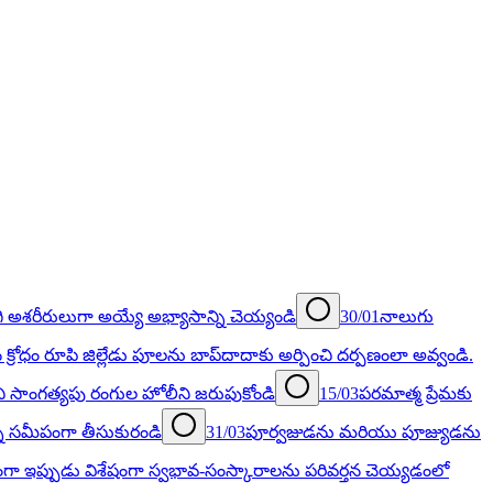
ి అశరీరులుగా అయ్యే అభ్యాసాన్ని చెయ్యండి
30/01
నాలుగు
న క్రోధం రూపి జిల్లేడు పూలను బాప్‍దాదాకు అర్పించి దర్పణంలా అవ్వండి.
ని సాంగత్యపు రంగుల హోలీని జరుపుకోండి
15/03
పరమాత్మ ప్రేమకు
్ని సమీపంగా తీసుకురండి
31/03
పూర్వజుడను మరియు పూజ్యుడను
ఇప్పుడు విశేషంగా స్వభావ-సంస్కారాలను పరివర్తన చెయ్యడంలో