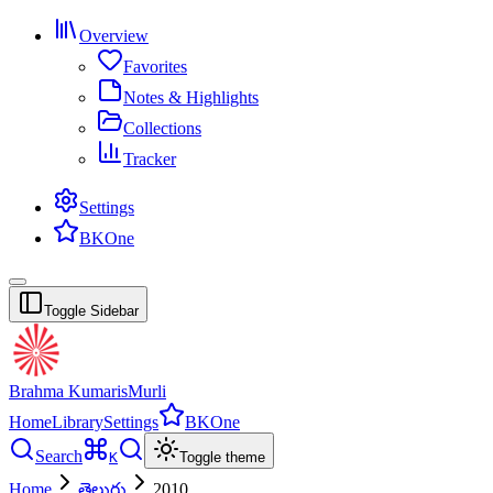
Overview
Favorites
Notes & Highlights
Collections
Tracker
Settings
BKOne
Toggle Sidebar
Brahma Kumaris
Murli
Home
Library
Settings
BKOne
Search
K
Toggle theme
Home
తెలుగు
2010