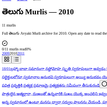
తెలుగు
Murlis —
2010
11
murli
s
Full
తెలుగు
Avyakt Murli archive for
2010
. Open any date to read th
0
/
11
murlis read
0
%
2009
2010
2011
18/01
బ్రహ్మా బాబా సమానంగా నష్టోమోహ స్మృతి స్వరూపులుగా అవ్వడం కో
సబ్జెక్టులలోనూ స్వమానాల అనుభవి స్వరూపులుగా అయ్యి అనుభవం యొక్క
పవిత్ర ప్రవృత్తికి ప్రత్యక్ష ప్రమాణమై ప్రత్యక్షతను సమీపంగా తీసుకురండి
పాత్రులైన ఆత్మల్లారా, దుఃఖంతో ఉన్నవారికి సుఖం యొక్క అంచలిని ఇవ
అన్న స్వమానంలో ఉంటూ మనసు ద్వారా సర్వుల పాలనను చేయండి, పూర్తి వృ