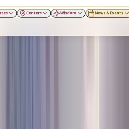
rses
Centers
Wisdom
News & Events