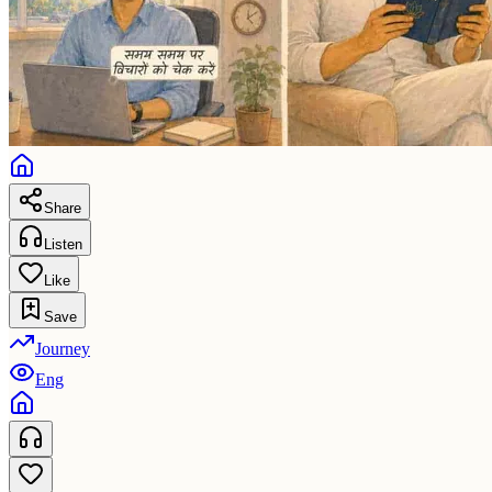
Share
Listen
Like
Save
Journey
Eng