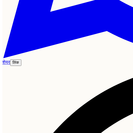
शेयर
लिंक