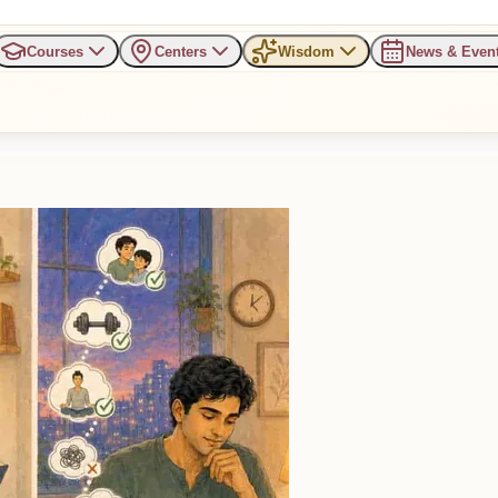
Courses
Centers
Wisdom
News & Even