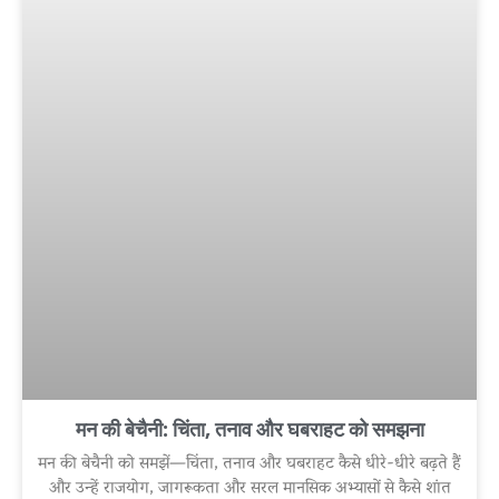
मन की बेचैनी: चिंता, तनाव और घबराहट को समझना
मन की बेचैनी को समझें—चिंता, तनाव और घबराहट कैसे धीरे-धीरे बढ़ते हैं
और उन्हें राजयोग, जागरूकता और सरल मानसिक अभ्यासों से कैसे शांत