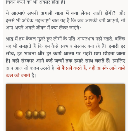
चिंतन
करने
का
भी
अवसर
होता
है।
ये
आत्माएं
अपनी
अगली
यात्रा
में
क्या
लेकर
जाती
होंगी
?
और
इससे
भी
अधिक
महत्वपूर्ण
बात
यह
है
कि
जब
आपकी
बारी
आएगी
,
तो
आप
अपने
अगले
जीवन
में
क्या
लेकर
जाएंगे
?
श्राद्ध
में
हम
केवल
गुज़रे
हुए
लोगों
के
प्रति
आधारभाव
नहीं
रखते
,
बल्कि
यह
भी
समझते
हैं
कि
हम
कैसे
स्वभाव
संस्कार
बना
रहे
हैं।
हमारी
हर
सोच
,
हर
भावना
और
हर
कार्य
आत्मा
पर
गहरी
छाप
छोड़ता
जाता
है।
वही
संस्कार
आगे
कई
जन्मों
तक
हमारे
साथ
चलते
हैं।
इसलिए
आप
आज
जो
कदम
उठाते
हैं
जो
फैसले
करते
हैं
,
वही
आपके
आने
वाले
कल
को
बनाते
हैं।