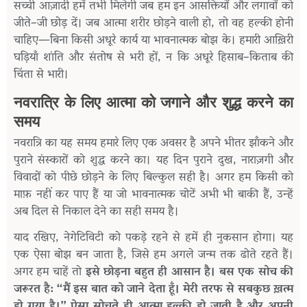
सच्ची
आज़ादी
हमें
तभी
मिलेगी
जब
हम
इन
आसक्तियों
और
लगावों
को
जीते
–
जी
छोड़
दें।
जब
आत्मा
शरीर
छोड़ने
वाली
हो
,
तो
वह
हल्की
होनी
चाहिए
—
बिना
किसी
अधूरे
कार्य
या
भावनात्मक
बोझ
के।
हमारी
आख़िरी
घड़ियाँ
शांति
और
संतोष
से
भरी
हों
,
न
कि
अधूरे
हिसाब
–
किताब
की
चिंता
से
भारी।
नवरात्रि
के
लिए
आत्मा
को
जगाने
और
शुद्ध
करने
का
समय
नवरात्रि
का
यह
समय
हमारे
लिए
एक
अवसर
है
अपने
भीतर
झाँकने
और
पुराने
संस्कारों
को
शुद्ध
करने
का।
यह
दिन
पुराने
दुख
,
नाराज़गी
और
विवादों
को
पीछे
छोड़ने
के
लिए
बिल्कुल
सही
है।
अगर
हम
किसी
को
माफ़
नहीं
कर
पाए
हैं
या
जो
भावनात्मक
चोटें
अभी
भी
बाकी
हैं
,
उन्हें
अब
दिल
से
निकाल
देने
का
सही
समय
है।
याद
रखिए
,
नेगेटिविटी
को
पकड़े
रहने
से
हमें
ही
नुकसान
होगा।
यह
एक
ऐसा
बोझ
बन
जाता
है
,
जिसे
हम
अगले
जन्म
तक
ढोते
रहते
हैं।
अगर
हम
चाहें
तो
इसे
छोड़ना
बहुत
ही
आसान
है।
बस
एक
सोच
की
जरूरत
है
: “
मैं
इस
बात
को
जाने
देता
हूँ।
मेरी
तरफ
से
सबकुछ
ख़त्म