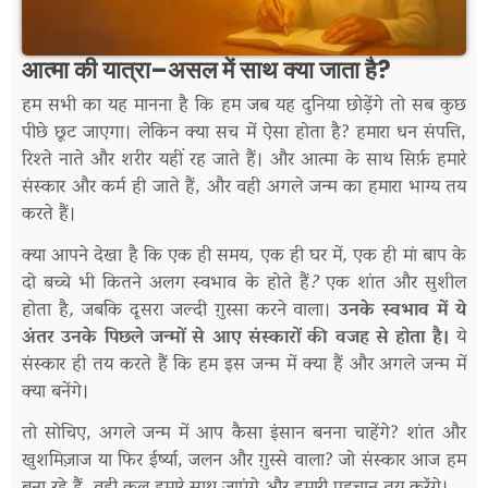
आत्मा की यात्रा–असल में साथ क्या जाता है?
हम
सभी
का
यह
मानना
है
कि
हम
जब
यह
दुनिया
छोड़ेंगे
तो
सब
कुछ
पीछे
छूट
जाएगा।
लेकिन
क्या
सच
में
ऐसा
होता
है
?
हमारा
धन
संपत्ति
,
रिश्ते
नाते
और
शरीर
यहीं
रह
जाते
हैं।
और
आत्मा
के
साथ
सिर्फ़
हमारे
संस्कार
और
कर्म
ही
जाते
हैं
,
और
वही
अगले
जन्म
का
हमारा
भाग्य
तय
करते
हैं।
क्या
आपने
देखा
है
कि
एक
ही
समय
,
एक
ही
घर
में
,
एक
ही
मां
बाप
के
दो
बच्चे
भी
कितने
अलग
स्वभाव
के
होते
हैं
?
एक
शांत
और
सुशील
होता
है
,
जबकि
दूसरा
जल्दी
ग़ुस्सा
करने
वाला।
उनके
स्वभाव
में
ये
अंतर
उनके
पिछले
जन्मों
से
आए
संस्कारों
की
वजह
से
होता
है।
ये
संस्कार
ही
तय
करते
हैं
कि
हम
इस
जन्म
में
क्या
हैं
और
अगले
जन्म
में
क्या
बनेंगे।
तो
सोचिए
,
अगले
जन्म
में
आप
कैसा
इंसान
बनना
चाहेंगे
?
शांत
और
खुशमिज़ाज
या
फिर
ईर्ष्या
,
जलन
और
ग़ुस्से
वाला
?
जो
संस्कार
आज
हम