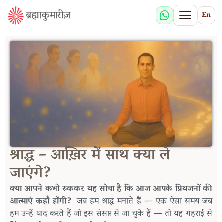
En
श्राद्ध – आख़िर में साथ क्या ले
जाएंगे?
क्या
आपने
कभी
रुककर
यह
सोचा
है
कि
आज
आपके
प्रियजनों
की
आत्माएं
कहाँ
होंगी
?
जब
हम
श्राद्ध
मनाते
हैं
—
एक
ऐसा
समय
जब
हम
उन्हें
याद
करते
हैं
जो
इस
संसार
से
जा
चुके
हैं
—
तो
यह
गहराई
से