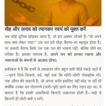
मोह
और
लगाव
को
त्यागकर
स्वयं
को
मुक्त
करें
जब
कोई
दुनिया
छोड़कर
जाता
है
,
तो
हम
अक्सर
सोचते
हैं
–“
वो
अपने
साथ
क्या
लेकर
गया
?”
उस
पल
हमें
थोड़ा
वैराग्य
–
सा
महसूस
होता
है।
पर
असली
वैराग्य
सिर्फ़
उस
एक
पल
की
भावना
नहीं
,
बल्कि
जीने
का
तरीका
है।
इसका
मतलब
है
,
अपने
मन
को
हल्का
रखना
और
भावनाओं
के
बंधनों
से
आज़ाद
होना।
हकीकत
ये
है
कि
हममें
से
ज़्यादातर
लोग
बहुत
सारी
चीज़ें
पकड़े
रहते
हैं
—
पुराने
ग़िले
–
शिकवे
,
दर्द
,
यहाँ
तक
कि
छोटी
–
छोटी
नोकझोंक
भी।
एक
औरत
की
कहानी
है
,
जो
अपना
शरीर
इसलिए
नहीं
छोड़
पा
रहीं
थीं
क्योंकि
उनका
मन
गोलगप्पे
(
पानी
–
पूरी
)
खाने
का
लिए
तड़प
रहा
था।
ये
बताता
है
कि
हमारी
आसक्तियाँ
कितनी
ताक़तवर
होती
हैं
—
चाहे
वे
कितनी
ही
छोटी
क्यों
न
लगें।