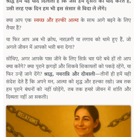
श्राद्ध
हमें
यह
याद
दिलाता
है
कि
जैसे
हम
दूसरों
को
याद
करते
हैं
,
उसी
तरह
एक
दिन
हम
भी
इस
संसार
से
विदा
ले
लेंगे।
क्या
आप
एक
स्वच्छ
और
हल्की
आत्मा
के
साथ
आगे
बढ़ने
के
लिए
तैयार
हैं
?
या
फिर
आप
अब
भी
क्रोध
,
नाराज़गी
या
लगाव
को
थामे
हुए
हैं
,
जो
अगले
जीवन
में
आपको
भारी
बना
देगा
?
सोचिए
,
अगर
आपके
पास
जीने
के
लिए
सिर्फ़
चार
घंटे
बचे
हों
तो
आप
क्या
करेंगे
?
क्या
पुराने
झगड़ों
और
शिकवे
शिकायतों
को
पकड़े
रहेंगे
,
या
फिर
उन्हें
जाने
देंगे
?
श्राद्ध
,
नवरात्रि
और
दीवाली
—
तीनों
ही
हमें
यही
संदेश
देते
हैं
कि
अपने
मन
,
आत्मा
को
शुद्ध
और
हल्का
रखो।
जब
तक
हम
पुराने
बंधनों
को
नहीं
छोड़ेंगे
,
तब
तक
हमारे
जीवन
में
शांति
और
दिव्यता
नहीं
आ
सकती।