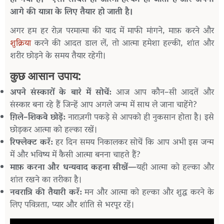
हो
गया
है।
”
ऐसा
सोचते
ही
आत्मा
हल्की
हो
जाती
है
और
अपनी
आगे
की
यात्रा
के
लिए
तैयार
हो
जाती
है।
अगर
हम
हर
रोज़
परमात्मा
की
याद
में
माफी
मांगने
,
माफ़
करने
और
शुक्रिया
करने
की
आदत
डाल
लें
,
तो
आत्मा
हमेशा
हल्की
,
शांत
और
शरीर
छोड़ने
के
समय
तैयार
रहेगी।
कुछ
आसान
उपाय
:
अपने
संस्कारों
के
बारे
में
सोचें
:
आज
आप
कौन
–
सी
आदतें
और
संस्कार
बना
रहे
हैं
जिन्हें
आप
अगले
जन्म
में
साथ
ले
जाना
चाहेंगे
?
ग़िले
–
शिकवे
छोड़ें
:
नाराज़गी
पकड़े
से
आपको
ही
नुकसान
होता
है।
इसे
छोड़कर
आत्मा
को
हल्का
रखें।
रिफ्लेक्ट
करें
:
हर
दिन
समय
निकालकर
सोचें
कि
आप
अभी
इस
जन्म
में
और
भविष्य
में
कैसी
आत्मा
बनना
चाहते
हैं
?
माफ़
करना
और
धन्यवाद
कहना
सीखें
—
यही
आत्मा
को
हल्का
और
शांत
रखने
का
तरीका
है।
नवरात्रि
की
तैयारी
करें
:
मन
और
आत्मा
को
हल्का
और
शुद्ध
करने
के
लिए
पवित्रता
,
प्यार
और
शांति
से
भरपूर
रहें।