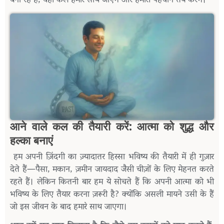
बना
रहे
हैं
,
वही
कल
हमारे
साथ
जाएंगे
और
हमारी
पहचान
तय
करेंगे।
आने
वाले
कल
की
तैयारी
करें
:
आत्मा
को
शुद्ध
और
हल्का
बनाएं
हम
अपनी
ज़िंदगी
का
ज़्यादातर
हिस्सा
भविष्य
की
तैयारी
में
ही
गुज़ार
देते
हैं
—
पैसा
,
मकान
,
ज़मीन
जायदाद
जैसी
चीज़ों
के
लिए
मेहनत
करते
रहते
हैं।
लेकिन
कितनी
बार
हम
ये
सोचते
हैं
कि
अपनी
आत्मा
को
भी
भविष्य
के
लिए
तैयार
करना
ज़रूरी
है
?
क्योंकि
असली
मायने
उसी
के
हैं
जो
इस
जीवन
के
बाद
हमारे
साथ
जाएगा।