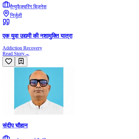
मैन्युफैक्चरिंग बिज़नेस
निर्जुली
एक युवा उद्यमी की नशामुक्ति यात्रा
Addiction Recovery
Read Story
→
संदीप चौहान