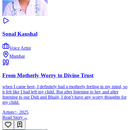
Sonal Kaushal
Voice Artist
Mumbai
From Motherly Worry to Divine Trust
when I came here, I definitely had a motherly feeling in my mind, so
it felt like I had left my child. But after listening to her, and after
listening to our Didi and Bhaiji, I don’t have any worry thoughts for
my child.
Artists
✨
2025
Read Story
→