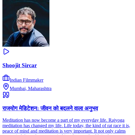
Shoojit Sircar
Indian Filmmaker
Mumbai, Maharashtra
राजयोग मेडिटेशन: जीवन को बदलने वाला अनुभव
Meditation has now become a part of my everyday life. Rajyoga
meditation has changed my life. Life today, the kind of rat race it is,
peace of mind and meditation is very important. It not only calms