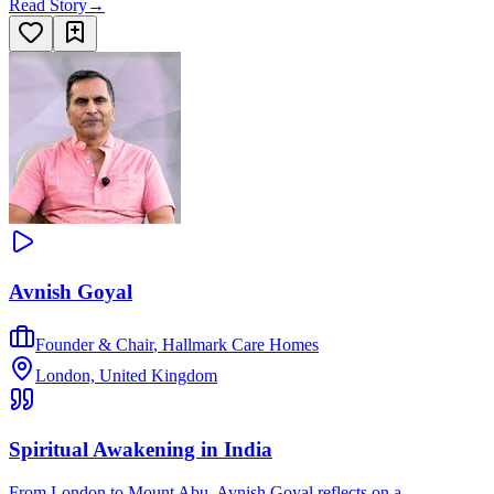
Read Story
→
Avnish Goyal
Founder & Chair
,
Hallmark Care Homes
London, United Kingdom
Spiritual Awakening in India
From London to Mount Abu, Avnish Goyal reflects on a