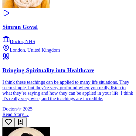
Simran Goyal
Doctor
,
NHS
London, United Kingdom
Bringing Spirituality into Healthcare
I think these teachings can be applied to many life situations. They
seem simple, but they’re very profound when you really listen to
what they’re saying and how they can be applied in your life. I think
it’s really very wise, and the teachings are incredible.
Doctors
✨
2025
Read Story
→