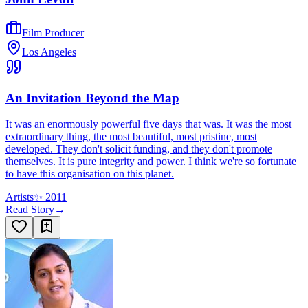
Film Producer
Los Angeles
An Invitation Beyond the Map
It was an enormously powerful five days that was. It was the most
extraordinary thing, the most beautiful, most pristine, most
developed. They don't solicit funding, and they don't promote
themselves. It is pure integrity and power. I think we're so fortunate
to have this organisation on this planet.
Artists
✨
2011
Read Story
→