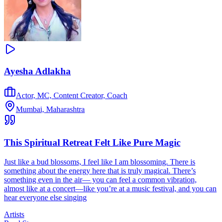
Ayesha Adlakha
Actor, MC, Content Creator, Coach
Mumbai, Maharashtra
This Spiritual Retreat Felt Like Pure Magic
Just like a bud blossoms, I feel like I am blossoming. There is
something about the energy here that is truly magical. There’s
something even in the air— you can feel a common vibration,
almost like at a concert—like you’re at a music festival, and you can
hear everyone else singing
Artists