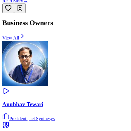
Read Story
→
Business Owners
View All
Anubhav Tewari
President
,
Jet Synthesys