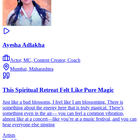
Ayesha Adlakha
Actor, MC, Content Creator, Coach
Mumbai, Maharashtra
This Spiritual Retreat Felt Like Pure Magic
Just like a bud blossoms, I feel like I am blossoming. There is
something about the energy here that is truly magical. There’s
something even in the air— you can feel a common vibration,
almost like at a concert—like you’re at a music festival, and you can
hear everyone else singing
Artists