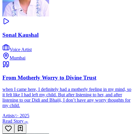
Sonal Kaushal
Voice Artist
Mumbai
From Motherly Worry to Divine Trust
when I came here, I definitely had a motherly feeling in my mind, so
it felt like I had left my child. But after listening to her, and after
listening to our Didi and Bhaiji, I don’t have any worry thoughts for
my child.
Artists
✨
2025
Read Story
→