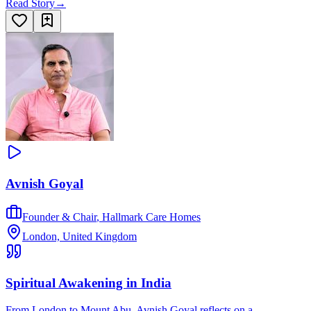
Read Story
→
Avnish Goyal
Founder & Chair
,
Hallmark Care Homes
London, United Kingdom
Spiritual Awakening in India
From London to Mount Abu, Avnish Goyal reflects on a