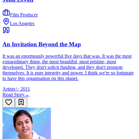
Film Producer
Los Angeles
An Invitation Beyond the Map
It was an enormously powerful five days that was. It was the most
extraordinary thing, the most beautiful, most pristine, most
developed. They don't solicit funding, and they don't promote
themselves. It is pure integrity and power. I think we're so fortunate
to have this organisation on this planet.
Artists
✨
2011
Read Story
→