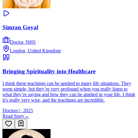
Simran Goyal
Doctor
,
NHS
London, United Kingdom
Bringing Spirituality into Healthcare
I think these teachings can be applied to many life situations. They
seem simple, but they’re very profound when you really listen to
what they’re saying and how they can be applied in your life. I think
it’s really very wise, and the teachings are incredible.
Doctors
✨
2025
Read Story
→