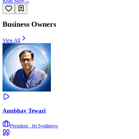
Read Story
→
Business Owners
View All
Anubhav Tewari
President
,
Jet Synthesys