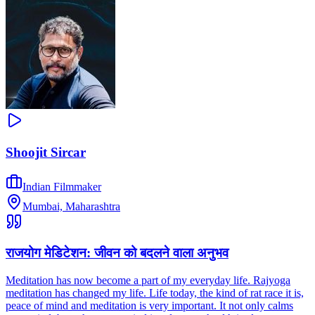
Shoojit Sircar
Indian Filmmaker
Mumbai, Maharashtra
राजयोग मेडिटेशन: जीवन को बदलने वाला अनुभव
Meditation has now become a part of my everyday life. Rajyoga
meditation has changed my life. Life today, the kind of rat race it is,
peace of mind and meditation is very important. It not only calms