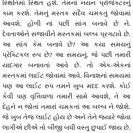
સ્થિતિમાં સ્થિત હશે. તેમનાં નયન પ્રોજેક્ટરનું
કામ કરશે. તેમનું મસ્તક સદૈવ ચમકતું જોવામાં
આવશે. હોળી નાં પછી સાંગ બનાવે છે ને.
દેવતાઓને સજાવીને મસ્તકમાં બલ્બ પ્રગટાવે છે.
આ સાંગ કેમ બનાવે છે? આ કયા સમયનું
પ્રેક્ટિકલ રુપ છે? આ સમયનું. જે પછી તમારી
યાદગાર બનાવતાં આવે છે. તો એક-એકનાં
મસ્તકમાં લાઈટ જોવામાં આવે. વિનાશનાં સમયમાં
પણ આ લાઈટ રુપ તમને ખુબ મદદ કરશે. કોઈ
કેવી પણ વૃત્તિવાળા તમારી સામે આવશે, તે આ
દેહને ન જોતાં તમારાં ચમકતાં આ બલ્બ ને જોશે.
જે ખુબ તેજ લાઈટ હોય છે અને તેને જ્યારે જોવા
લાગીએ છીએ તો બીજી બધી વસ્તુ છુપાઈ જાય છે.