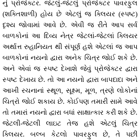
નું પ્રોજેક્ટર. જેટલું-જેટલું પ્રોજેક્ટર પાવરફુલ
(શક્તિશાળી) હોય છે એટલું જ ક્લિયર (સ્પષ્ટ)
દૃશ્ય જોવામાં આવે છે. એવી જ રીતે આપ સર્વ
બાળકોનાં આ દિવ્ય નેત્ર જેટલાં-જેટલાં ક્લિયર
અર્થાત્ત રુહાનિયત થી સંપૂર્ણ હશે એટલાં જ આપ
બાળકોનાં નયનો દ્વારા અનેક ચિત્ર જોઈ શકે છે.
અને એવાં જ સ્પષ્ટ દેખાશે જેવું પ્રોજેક્ટર દ્વારા
સ્પષ્ટ દેખાય છે. તો આ નયનો દ્વારા બાપદાદા અને
આખી રચનાનાં સ્થૂળ, સૂક્ષ્મ, મૂળ, ત્રણે લોકોનાં
ચિત્રો જોઈ શકાય છે. કોઈપણ તમારી સામે આવે
તો તમારાં નયનો દ્વારા બધાં સાક્ષાત્કાર કરી શકે છે.
જેટલી-જેટલી લાઇટ તેજ હશે એટલું ચિત્ર
ક્લિયર. બલ્બ કેટલો પાવરફુલ છે, તે પછી