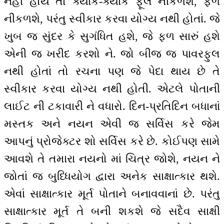
નહીં હોય તો ક્યાંક-ક્યાંક ફૂલ નીકળશે, ફળ
નીકળશે, પરંતુ સ્વીકાર કરવા યોગ્ય નથી હોતાં. જે
ખુબ જ સુંદર કે સુગંધિત હશે, જે ફળ સારું હશે
એની જ ખરીદ કરશો ને. જો બીજ જ પાવરફુલ
નથી હોતાં તો રચના પણ જે પેદા થાય છે તે
સ્વીકાર કરવા યોગ્ય નથી હોતી. એટલે પોતાની
લાઈટ ની ટકાવારી ને વધારો. દિન-પ્રતિદિન બધાનાં
મસ્તક અને નયન એવી જ સર્વિસ કરે જેમ
આપનું પ્રોજેક્ટર શો સર્વિસ કરે છે. કોઈપણ સામે
આવશે તે તમારા નયનો માં ચિત્ર જોશે, નયન ને
જોતાં જ બુધ્ધિયોગ દ્વારા અનેક સાક્ષાત્કાર થશે.
એવાં સાક્ષાત્કાર મૂર્ત પોતાને બનાવવાનાં છે. પરંતુ
સાક્ષાત્કાર મૂર્ત તે બની શકશે જે સદૈવ સાક્ષી