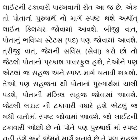
લાઈટની ટકાવારી પારખવાની રીત આ જ છે. એક
તો પોતાનાં પુરુષાર્થ નો માર્ગ સ્પષ્ટ થશે અર્થાત્
લાઈન ક્લિયર જોવામાં આવશે. બીજી વાત,
પોતાનું ભવિષ્ય સ્ટેટસ (પદ) પણ જોવામાં આવશે.
ત્રીજી વાત, જેમની સર્વિસ (સેવા) કરો છો તો
જેટલો પોતાનો પ્રકાશ પાવરફુલ હશે, તેઓને પણ
એટલાં જ સહજ અને સ્પષ્ટ માર્ગ બતાવી શકશો.
તેઓ પણ સહજતા થી પોતાનાં પુરુષાર્થમાં ચાલી
પડશે, પોતાની મંઝિલ સહજ જોવામાં આવશે.
જેટલી લાઇટ ની ટકાવારી વધારે હશે એટલું જ
બધી વાતોમાં સ્પષ્ટ જોવામાં આવશે. જો લાઈટની
ટકાવારી ઓછી છે તો પોતે પણ પુરુષાર્થ માં સ્પષ્ટ
નહીં હશે અને જેમને માર્ગ બતાવે છે તે પણ સહજ