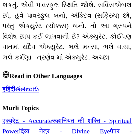
શકતું. એવી પાવરફુલ સ્થિતિ જોશે. સર્વિસએબલ
છો, હવે પાવરફુલ બનો, એક્ટિવ (સક્રિય) છો,
પરંતુ એક્યુરેટ (ચોક્કસ) બનો. તો આ ગ્રુપને
વિશેષ છાપ કઈ લાગવાની છે? એક્યુરેટ. કોઈપણ
વાતમાં સદૈવ એક્યુરેટ. ભલે મન્સા, ભલે વાચા,
ભલે કર્મણા - ત્રણેવ માં એક્યુરેટ. અચ્છા-
Read in Other Languages
ह
हिंदी
త
తెలుగు
Murli Topics
एक्यूरेट - Accurate
रूहानियत की शक्ति - Spiritual
Power
दिव्य नेत्र - Divine Eye
पेपर -