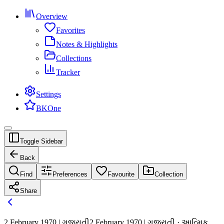
Overview
Favorites
Notes & Highlights
Collections
Tracker
Settings
BKOne
Toggle Sidebar
Back
Find
Preferences
Favourite
Collection
Share
2 February 1970 | ગુજરાતી
2 February 1970 | ગુજરાતી · આત્મિક