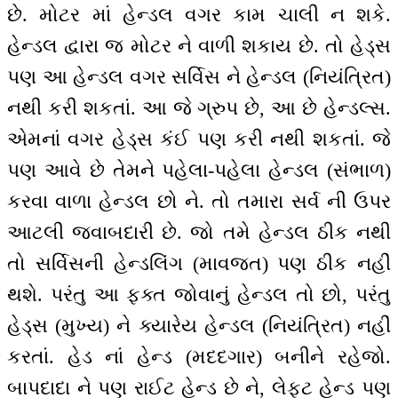
છે. મોટર માં હેન્ડલ વગર કામ ચાલી ન શકે.
હેન્ડલ દ્વારા જ મોટર ને વાળી શકાય છે. તો હેડ્સ
પણ આ હેન્ડલ વગર સર્વિસ ને હેન્ડલ (નિયંત્રિત)
નથી કરી શકતાં. આ જે ગ્રુપ છે, આ છે હેન્ડલ્સ.
એમનાં વગર હેડ્સ કંઈ પણ કરી નથી શકતાં. જે
પણ આવે છે તેમને પહેલા-પહેલા હેન્ડલ (સંભાળ)
કરવા વાળા હેન્ડલ છો ને. તો તમારા સર્વ ની ઉપર
આટલી જવાબદારી છે. જો તમે હેન્ડલ ઠીક નથી
તો સર્વિસની હેન્ડલિંગ (માવજત) પણ ઠીક નહીં
થશે. પરંતુ આ ફક્ત જોવાનું હેન્ડલ તો છો, પરંતુ
હેડ્સ (મુખ્ય) ને ક્યારેય હેન્ડલ (નિયંત્રિત) નહીં
કરતાં. હેડ નાં હેન્ડ (મદદગાર) બનીને રહેજો.
બાપદાદા ને પણ રાઈટ હેન્ડ છે ને, લેફ્ટ હેન્ડ પણ