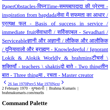
Paper
Obstacles-विघ्न
Time-समय
बापदादा की प्रेरणा -
inspiration from bapdada
सेवा में सफमता का आधार /
प्रत्यक्ष फल - Basis of success in service /
immediate fruit
सेवाधारी / सर्विसएबल - Sevadhari /
Serviceable
ज्ञानी और अज्ञानी / लौकिक और आलौकिक
/ दुनियावालो और ब्राह्मण - Knowledgeful / Ignorant
Lokik & Alokik Worldly & brahmins
टीचर्स \
शक्तियाँ - teachers \ shaktis
दो बाते - Two thing
तीन
बात - Three thing
मा . रचता - Master creator
26 Jan 1970
Prev
5 Mar 1970
Next
2 February 1970 · ગુજરાતી
| Brahma Kumaris |
brahmakumaris.com/murlis
Command Palette