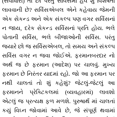
(સેવાધારી) તો છો પરંતુ સર્વિસમાં હવે શું વિશેષતા
લાવવાની છે? સર્વિસએબલ એને કહેવાય જેમની
એક સેકન્ડ અને એક સંકલ્પ પણ વગર સર્વિસનાં
ન જાય, દરેક સેકન્ડ સર્વિસનાં પ્રતિ હોય. ભલે
પોતાની સર્વિસ, ભલે બીજાઓની સર્વિસ. પરંતુ
જ્યારે છો જ સર્વિસએબલ, તો સમય અને સંકલ્પ
સર્વિસ વગર ન જવા જોઈએ. ફરમાનબરદાર નો
અર્થ જ છે ફરમાન (આદેશ) પર ચાલવું. મુખ્ય
ફરમાન છે નિરંતર યાદમાં રહો. જો આ ફરમાન પર
નથી ચાલતાં તો શું કહેશું? જેટલું-જેટલું આ
ફરમાનને પ્રેક્ટિકલમાં (વ્યવહારમાં) લાવશો
એટલું જ પ્રત્યક્ષ ફળ મળશે. પુરુષાર્થ માં ચાલતાં
કયું વિઘ્ન જોવામાં આવે છે, જે સંપૂર્ણ થવામાં