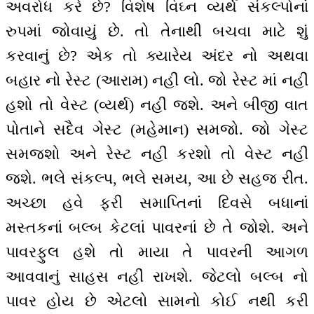
અવરોધ કરે છે? વિશેષ વિઘ્ન વ્યર્થ સંકલ્પોનાં
રુપમાં જોવાયું છે. તો તેનાથી બચવા માટે શું
કરવાનું છે? એક તો ક્યારેય અંદર નો અથવા
બહાર નો રેસ્ટ (આરામ) નહીં લો. જો રેસ્ટ માં નહીં
હશો તો વેસ્ટ (વ્યર્થ) નહીં જશે. અને બીજી વાત
પોતાને સદૈવ ગેસ્ટ (મહેમાન) સમજો. જો ગેસ્ટ
સમજશો અને રેસ્ટ નહીં કરશો તો વેસ્ટ નહીં
જશે. ભલે સંકલ્પ, ભલે સમય, આ છે સહજ રીત.
અચ્છા હવે ફરી સમાપ્તિનાં દિવસે બધાનાં
મસ્તકનાં બલ્બ કેટલાં પાવરનાં છે તે જોશે. અને
પાવરફુલ હશે તો માયા તે પાવરની આગળ
આવવાનું સાહસ નહીં રાખશે. જેટલો બલ્બ નો
પાવર હોય છે એટલો સામનો કોઈ નથી કરી