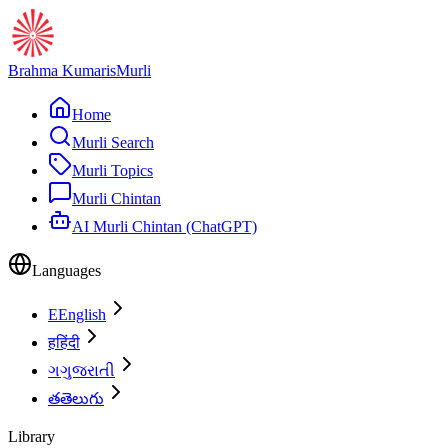
Brahma Kumaris
Murli
Home
Murli Search
Murli Topics
Murli Chintan
AI Murli Chintan (ChatGPT)
Languages
E
English
ह
हिंदी
ગ
ગુજરાતી
త
తెలుగు
Library