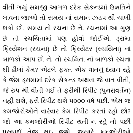
વીતી ગયું સમજી આગળ દરેક સેકન્ડમાં ઉન્નતિને
લાવતા જાઓ તો સમય નાં સમાન ઝડપ થી ચાલી
શકો છો. સમય તો રચના છે ને. રચનામાં આ ગુણ
છે તો રચયિતામાં પણ હોવાં જોઈએ. ડ્રામા
ક્રિયેશન (રચના) છે તો ક્રિયેટર (રચયિતા) નાં
બાળકો આપ છો ને. તો રચયિતા નાં બાળકો રચના
થી ઢીલાં કેમ? એટલે ફક્ત એક વાતનું ધ્યાન રહે
કે જેમ ડ્રામામાં દરેક સેકન્ડ અથવા જે વાત વીતી,
જે રુપ થી વીતી ગઈ તે ફરીથી રિપીટ (પુનરાવર્તન)
નહીં થશે, ફરી રિપીટ થશે ૫૦૦૦ વર્ષ પછી. એમ જ
કમજોરીઓને વારંવાર કેમ રિપીટ કરતાં રહો છો?
જો આ કમજોરીઓ રિપીટ થતી ન રહે તો પછી
પુરુષાર્થ તેજ થઇ જશે. જ્યારે કમજોરીઓ