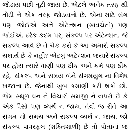
જોડાય પછી તૂટી જાય છે. એટલે અનેક તરફ થી
તોડી ને એક તરફ જોડવાનો છે. એનાં માટે સંગ
પણ જોઈએ અને એટેન્શન (સાવચેતી) પણ
જોઈએ. દરેક કદમ પર, સંકલ્પ પર એટેન્શન. જે
સંકલ્પ આવે છે તે ચેક કરો કે આ અમારો સંકલ્પ
યથાર્થ છે કે નહીં? એટલું અટેન્શન જ્યારે સંકલ્પ
પર હોય ત્યારે વાણી પણ ઠીક અને કર્મ પણ ઠીક
રહે. સંકલ્પ અને સમય બંને સંગમયુગ નાં વિશેષ
ખજાના છે. જેનાથી ખુબ કમાણી કરી શકો છો.
જેમ સ્થૂળ ધન ને વિચારી સમજી ને વાપરો છે કે
એક પૈસો પણ વ્યર્થ ન જાય. તેવી જ રીતે આ
સંગમ નો સમય અને સંકલ્પ વ્યર્થ ન જાય. જો
સંકલ્પ પાવરફુલ (શક્તિશાળી) છે તો પોતાનાં જ