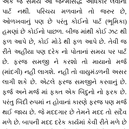
એક જ સમયે આ જન્મસિદ્ધ અધિકાર લેવાનો
પાર્ટ નથી. પરિચય મળવાનો તો જરુર છે,
ઓળખવાનું પણ છે પરંતુ કોઈનો પાર્ટ (ભૂમિકા)
હમણાં છે કોઈનો પાછળ. બીજ માંથી કોઈ ઝટ થી
ફળ આપે છે, કોઈ મોડે થી ફળ આપે છે. તેવી જ
રીતે અહીંયા પણ દરેક નો પોતાનાં સમય પર પાર્ટ
છે. ફરજ સમજી ને કરશો તો માયાનો મર્જ
(માંદગી) નહીં લાગશે. નહીં તો વાયુમંડળની અસર
લાગી શકે છે. એટલે ફરજ સમજીને કરવાનું છે.
ફર્જ અને મર્જ માં ફક્ત એક બિંદુનો નો ફરક છે.
પરંતુ બિંદી રુપમાં ન હોવાનાં કારણે ફરજ પણ મર્જ
થઈ જાય છે. જે મદદગાર છે તેમને મદદ તો સદૈવ
મળે છે. બાપની મદદ દરેક કાર્યમાં કેવી રીતે મળે છે