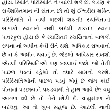
હોય. સ્થિતિ પરિસ્થિતિ ને બદલી શકે છે. કારણ કે
સર્વશક્તિમાન ની સંતાન છો તો શું ઈશ્વરીય શક્તિ
પરિસ્થિતિ ને નથી બદલી શકતી! રચયિતાનાં
બાળકો રચનાને નથી બદલી શકતાં! રચના
પાવરફુલ હોય છે કે રચયિતા? રચયિતાનાં બાળકો
રચના નાં અધીન કેવી રીતે થશે. અધિકાર રાખવાનો
છે ન કે અધીન થવાનું છે. જેટલો અધિકાર રાખશો
એટલી પરિસ્થિતિઓ પણ બદલાઈ જશે. જો તેની
પાછળ પડતાં રહેશો તો વધારે સામનો કરશે.
પરિસ્થિતિઓની પાછળ પડવું એવું છે જેમ કોઈ
પોતાનાં પડછાયાને પકડવાથી તે હાથ આવે છે? વધુ
આગળ વધે છે તો તેને છોડી દો. વાયુમંડળ ને
બદલવું, આ તો ખુબ સહજ છે. આટલી નાની