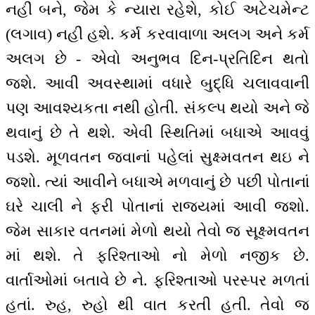
નહીં બને, જેમ કે ન્યારા રહેશે, કોઈ અટેચમેન્ટ
(લગાવ) નહીં હશે. કર્મ કરવાવાળા અલગ અને કર્મ
અલગ છે - એવો અનુભવ દિન-પ્રતિદિન થતો
જશે. આવી અવસ્થામાં વધારે બુદ્ધિ ચલાવવાની
પણ આવશ્યકતા નથી હોતી. સંકલ્પ થયો અને જે
થવાનું છે તે થશે. એવી સ્થિતિમાં બધાએ આવવું
પડશે. મૂળવતન જવાનાં પહેલાં સુક્ષ્મવતન થઇ ને
જશો. ત્યાં આવીને બધાએ મળવાનું છે પછી પોતાનાં
ઘરે ચાલી ને ફરી પોતાનાં રાજ્યમાં આવી જશો.
જેમ સાકાર વતનમાં મેળો થયો તેવો જ સૂક્ષ્મવતન
માં થશે. તે ફરિશ્તાઓ નો મેળો નજીક છે.
વાર્તાઓમાં બતાવે છે ને. ફરિશ્તાઓ પરસ્પર મળતાં
હતાં. રુહ, રુહો થી વાત કરતી હતી. તેવો જ