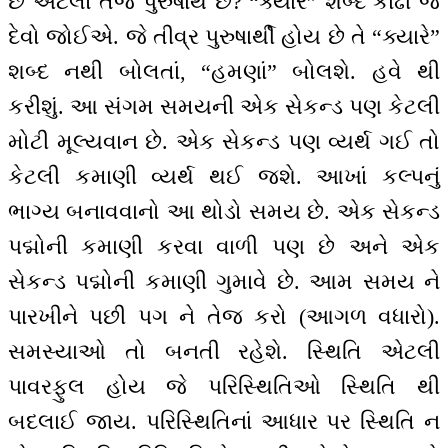
છે એટલો તેજ પુરુષાર્થ છે? “ક્યારે” શબ્દ કાઢી જ
દેવો જોઈએ. જે તીવ્ર પુરુષાર્થી હોય છે તે “ક્યારે”
શબ્દ નથી બોલતાં, “હમણાં” બોલશે. હવે થી
કરીશું. આ સંગમ સમયની એક સેકન્ડ પણ કેટલી
મોટી મૂલ્યવાન છે. એક સેકન્ડ પણ વ્યર્થ ગઈ તો
કેટલી કમાણી વ્યર્થ થઈ જશે. આખાં કલ્પનું
ભાગ્ય બનાવવાનો આ થોડો સમય છે. એક સેકન્ડ
પદ્મોની કમાણી કરવા વાળી પણ છે અને એક
સેકન્ડ પદ્મોની કમાણી ગુમાવે છે. આમ સમય ને
પારખીને પછી પગ ને તેજ કરો (આગળ વધારો).
સમસ્યાઓ તો બનતી રહેશે. સ્થિતિ એટલી
પાવરફુલ હોય જે પરિસ્થિતિઓ સ્થિતિ થી
બદલાઈ જાય. પરિસ્થિતિનાં આધાર પર સ્થિતિ ન