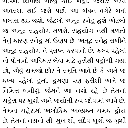
બાપનાં સિવાય બીજું કોઈ નહીં. જ્યારે એવી
અવસ્થા થઈ જશે પછી આ બંધન વગેરે બધાં
ખલાસ થઇ જશે. જેટલો અતૂટ સ્નેહ હશે એટલો
જ અતૂટ સહયોગ મળશે. સહયોગ નથી મળતો
તેનું કારણ સ્નેહ માં ઉણપ છે. અતૂટ સ્નેહ રાખીને
અતૂટ સહયોગ ને પ્રાપ્ત કરવાનો છે. કલ્પ પહેલાં
નો પોતાનો અધિકાર લેવા માટે ફરીથી પહોંચી ગયા
છો, એવું સમજો છો? તે સ્મૃતિ આવે છે કે અમે જ
કલ્પ પહેલાં હતાં. હમણાં પણ ફરીથી અમે જ
નિમિત્ત બનીશું. જેમને આ નશો રહે છે તેમનાં
ચહેરા પર ખુશી અને જ્યોતી રુપ જોવામાં આવે છે.
તેમનાં ચહેરામાં અલૌકિક અવ્યક્ત ચમક હોય
છે. તેમનાં નયનો થી, મુખ થી, સદૈવ ખુશી જ ખુશી