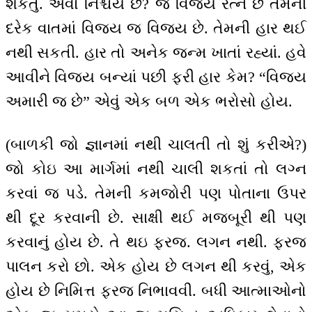
શકતું. એવો નિશ્ચય છે? જે વિજય રત્ન છે તેમની
દરેક વાતમાં વિજય જ વિજય છે. તેમની હાર થઈ
નથી સકતી. હાર તો અનેક જન્મ ખાતાં રહ્યાં. હવે
આવીને વિજય બન્યાં પછી ફરી હાર કેમ? “વિજય
અમારી જ છે” એવું એક બળ એક ભરોસો હોય.
(બાળકી જો જ્ઞાનમાં નથી ચાલતી તો શું કરીએ?)
જો કોઇ આ માર્ગમાં નથી ચાલી શકતાં તો લગ્ન
કરવાં જ પડે. તેમની કમજોરી પણ પોતાના ઉપર
થી દૂર કરવાની છે. સાક્ષી થઈ મજબૂરી થી પણ
કરવાનું હોય છે. તે થઇ ફરજ. લગન નથી. ફરજ
પાલન કરો છો. એક હોય છે લગન થી કરવું, એક
હોય છે નિમિત્ત ફરજ નિભાવવી. બધી આત્માઓનો