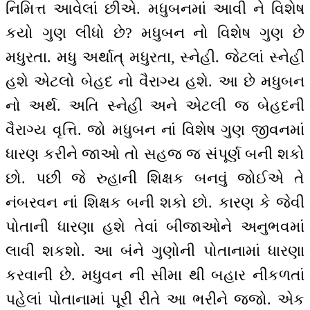
નિમિત્ત આવેલાં છીએ. મધુબનમાં આવી ને વિશેષ
કયો ગુણ લીધો છે? મધુબન નો વિશેષ ગુણ છે
મધુરતા. મધુ અર્થાત્ મધુરતા, સ્નેહી. જેટલાં સ્નેહી
હશે એટલો બેહદ નો વૈરાગ્ય હશે. આ છે મધુબન
નો અર્થ. અતિ સ્નેહી અને એટલી જ બેહદની
વૈરાગ્ય વૃત્તિ. જો મધુબન નાં વિશેષ ગુણ જીવનમાં
ધારણ કરીને જાઓ તો સહજ જ સંપૂર્ણ બની શકો
છો. પછી જે રુહાની શિક્ષક બનવું જોઈએ તે
નંબરવન નાં શિક્ષક બની શકો છો. કારણ કે જેવી
પોતાની ધારણા હશે તેવાં બીજાઓને અનુભવમાં
લાવી શકશો. આ બંને ગુણોની પોતાનામાં ધારણા
કરવાની છે. મધુવન ની સીમા થી બહાર નીકળતાં
પહેલાં પોતાનામાં પૂરી રીતે આ ભરીને જજો. એક