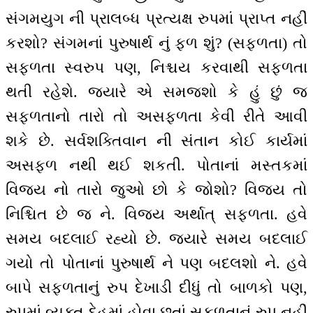
સંગમયુગ ની પ્રાલબ્ધ પ્રત્યક્ષ રુપમાં પ્રાપ્ત નહીં
કરશો? સંગમનાં પુરુષાર્થ નું ફળ શું? (સફળતા) તો
સફળતા સ્વરુપ પણ, નિશ્ચય કરવાથી સફળતા
થતી રહેશે. જયારે એ સમજશો કે હું છું જ
સફળતાનો તારો તો અસફળતા કેવી રીતે આવી
શકે છે. સર્વશક્તિવાન ની સંતાન કોઈ કાર્યમાં
અસફળ નથી થઈ શકતી. પોતાનાં મસ્તકમાં
વિજય નો તારો જુઓ છો કે જોશો? વિજય તો
નિશ્ચિત છે જ ને. વિજય અર્થાત્ સફળતા. હવે
સમય બદલાઈ રહ્યો છે. જ્યારે સમય બદલાઈ
ગયો તો પોતાનાં પુરુષાર્થ ને પણ બદલશો ને. હવે
બાપે સફળતાનું રુપ દેખાડી દીધું તો બાળકો પણ,
રુપમાં વ્યક્ત દેહમાં હોવા છતાં સફળતાનું રુપ નહીં