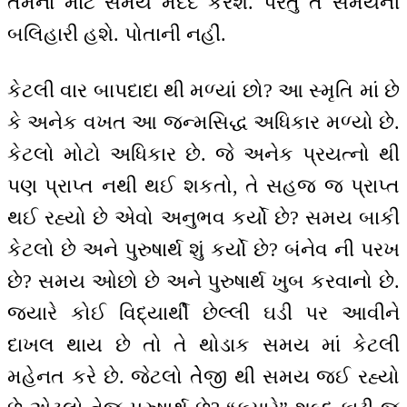
તેમનાં માટે સમય મદદ કરશે. પરંતુ તે સમયની
બલિહારી હશે. પોતાની નહીં.
કેટલી વાર બાપદાદા થી મળ્યાં છો? આ સ્મૃતિ માં છે
કે અનેક વખત આ જન્મસિદ્ધ અધિકાર મળ્યો છે.
કેટલો મોટો અધિકાર છે. જે અનેક પ્રયત્નો થી
પણ પ્રાપ્ત નથી થઈ શકતો, તે સહજ જ પ્રાપ્ત
થઈ રહ્યો છે એવો અનુભવ કર્યો છે? સમય બાકી
કેટલો છે અને પુરુષાર્થ શું કર્યો છે? બંનેવ ની પરખ
છે? સમય ઓછો છે અને પુરુષાર્થ ખુબ કરવાનો છે.
જ્યારે કોઈ વિદ્યાર્થી છેલ્લી ઘડી પર આવીને
દાખલ થાય છે તો તે થોડાક સમય માં કેટલી
મહેનત કરે છે. જેટલો તેેજી થી સમય જઈ રહ્યો