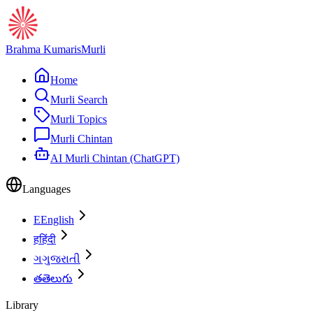
Brahma Kumaris
Murli
Home
Murli Search
Murli Topics
Murli Chintan
AI Murli Chintan (ChatGPT)
Languages
E
English
ह
हिंदी
ગ
ગુજરાતી
త
తెలుగు
Library