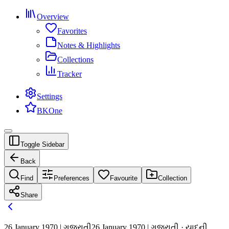
Overview
Favorites
Notes & Highlights
Collections
Tracker
Settings
BKOne
Toggle Sidebar
Back
Find
Preferences
Favourite
Collection
Share
26 January 1970 | ગુજરાતી
26 January 1970 | ગુજરાતી · યાદની