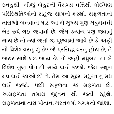
સ્નેહથી, બીજું બેહદની વૈરાગ્ય વૃત્તિથી કોઈપણ
પરિસ્થિતિઓનો સહજ સામનો કરશો. સફળતાનાં
તારાઓ બનવાના માટે આ બે મુખ્ય ગુણ મધુબનની
ભેટ રુપે લઈ જવાનાં છે. જેમ ક્યાંય પણ જવાનું
થાય છે તો ત્યાં જતાં જ પૂછવામાં આવે છે કે અહીં
ની વિશેષ વસ્તુ શું છે? જે પ્રસિદ્ધ વસ્તુ હોય છે, તે
જરુર સાથે લઇ જાય છે. તો અહીં મધુબન નાં બે
વિશેષ ગુણ પોતાની સાથે લઈ જજો. જેમ સ્થૂળ
મધ લઈ જાઓ છો ને. તેમ આ સૂક્ષ્મ મધુરતાનું મધ
લઈ જજો. પછી સફળતા જ સફળતા છે.
અસફળતા તમારા જીવન થી જતી રહેશે.
સફળતાનો તારો પોતાના મસ્તકમાં ચમકતો જોશો.