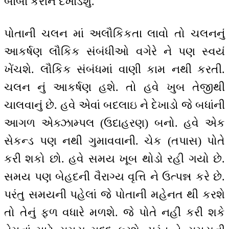
બાબા કરીને દેખાડશું.
પોતાની ચલન માં અલૌકિકતા લાવો તો ચલનનું
આકર્ષણ લૌકિક સંબંધીઓ વગેરે ને પણ સ્વયં
ખેંચશે. લૌકિક સંબંધમાં વાણી કામ નથી કરતી.
ચલન નું આકર્ષણ હશે. તો હવે ખુબ તેજીથી
ચાલવાનું છે. હવે એવાં બદલાઇ ને દેખાડો જે બધાંની
આગળ એક્ઝામ્પલ (ઉદાહરણ) બનો. હવે એક
સેકન્ડ પણ નથી ગુમાવવાની. ચેક (તપાસ) પોતે
કરી શકો છો. હવે સમય ખૂબ થોડો રહી ગયો છે.
સમય પણ બેહદની વૈરાગ્ય વૃત્તિ ને ઉત્પન્ન કરે છે.
પરંતુ સમયની પહેલાં જે પોતાની મહેનત થી કરશે
તો તેનું ફળ વધારે મળશે. જે પોતે નહીં કરી શકે