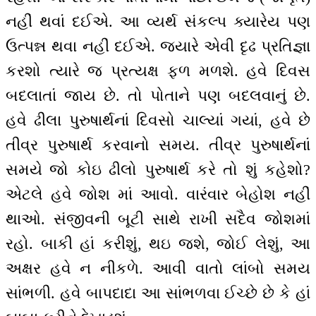
નહીં થવાં દઈએ. આ વ્યર્થ સંકલ્પ ક્યારેય પણ
ઉત્પન્ન થવા નહીં દઈએ. જ્યારે એવી દૃઢ પ્રતિજ્ઞા
કરશો ત્યારે જ પ્રત્યક્ષ ફળ મળશે. હવે દિવસ
બદલાતાં જાય છે. તો પોતાને પણ બદલવાનું છે.
હવે ઢીલા પુરુષાર્થનાં દિવસો ચાલ્યાં ગયાં, હવે છે
તીવ્ર પુરુષાર્થ કરવાનો સમય. તીવ્ર પુરુષાર્થનાં
સમયે જો કોઇ ઢીલો પુરુષાર્થ કરે તો શું કહેશો?
એટલે હવે જોશ માં આવો. વારંવાર બેહોશ નહીં
થાઓ. સંજીવની બૂટી સાથે રાખી સદૈવ જોશમાં
રહો. બાકી હાં કરીશું, થઇ જશે, જોઈ લેશું, આ
અક્ષર હવે ન નીકળે. આવી વાતો લાંબો સમય
સાંભળી. હવે બાપદાદા આ સાંભળવા ઈચ્છે છે કે હાં