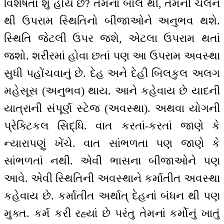
વિશેષતા શું હોય છે? તેમનાં બોલ થી, તેમની ચલન
થી ઉપરામ સ્થિતિનો બીજાઓને અનુભવ થશે.
સ્થિતિ જેટલી ઉપર જશે, એટલા ઉપરામ થતાં
જશો. શરીરમાં હોવા છતાં પણ આ ઉપરામ અવસ્થા
સુધી પહોંચવાનું છે. દેહ અને દેહી બિલકુલ અલગ
મહેસૂસ (અનુભવ) થાય. આને કહેવાય છે યાદની
યાત્રાની સંપૂર્ણ સ્ટેજ (અવસ્થા). અથવા યોગની
પ્રેક્ટિકલ સિદ્ધિ. વાત કરતાં-કરતાં જાણે કે
ન્યારાપણું ખેંચે. વાત સાંભળતા પણ જાણે કે
સાંભળતાં નથી. એવી ભાસના બીજાઓને પણ
આવે. એવી સ્થિતિની અવસ્થાને કર્માતીત અવસ્થા
કહેવાય છે. કર્માતીત અર્થાત્ દેહનાં બંધન થી પણ
મુક્ત. કર્મ કરી રહ્યાં છે પરંતુ તેમનાં કર્મોનું ખાતું