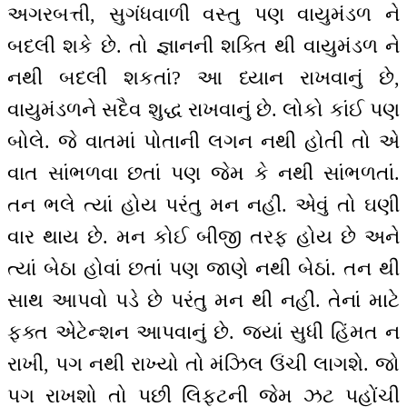
અગરબત્તી, સુગંધવાળી વસ્તુ પણ વાયુમંડળ ને
બદલી શકે છે. તો જ્ઞાનની શક્તિ થી વાયુમંડળ ને
નથી બદલી શકતાં? આ ધ્યાન રાખવાનું છે,
વાયુમંડળને સદૈવ શુદ્ધ રાખવાનું છે. લોકો કાંઈ પણ
બોલે. જે વાતમાં પોતાની લગન નથી હોતી તો એ
વાત સાંભળવા છતાં પણ જેમ કે નથી સાંભળતાં.
તન ભલે ત્યાં હોય પરંતુ મન નહીં. એવું તો ઘણી
વાર થાય છે. મન કોઈ બીજી તરફ હોય છે અને
ત્યાં બેઠા હોવાં છતાં પણ જાણે નથી બેઠાં. તન થી
સાથ આપવો પડે છે પરંતુ મન થી નહીં. તેનાં માટે
ફક્ત એટેન્શન આપવાનું છે. જ્યાં સુધી હિંમત ન
રાખી, પગ નથી રાખ્યો તો મંઝિલ ઉંચી લાગશે. જો
પગ રાખશો તો પછી લિફ્ટની જેમ ઝટ પહોંચી