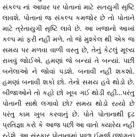
સંકલ્પ નાં આધાર પર પોતાનાં માટે સતયુગી સૃષ્ટિ
લાવશે. પોતાનાં જ સંકલ્પ કમજોર છે તો પોતાને
માટે ત્રેતાયુગી સૃષ્ટિ લાવે છે. આ ખજાનો આખાં
કલ્પ માં ફરી નહીં મળે. તો જે મુશ્કેલ થી એક જ
સમય પર મળવા વાળી વસ્તુ છે, તેનું કેટલું મૂલ્ય
રાખવું જોઈએ. હમણાં જે બન્યાં તે બન્યાં. પછી
બનેલાઓ ને જોવાં પડશે. બનાવી નહીં શકશો.
હમણાં બનાવી શકો છો. તેનો સમય હવે થોડો છે.
બીજાઓને તો કહો છો ખૂબ ગઈ થોડી રહી...પરંતુ
પોતાની સાથે લગાવો છો? સમય થોડો રહ્યો છે
પરંતુ કામ ખુબ કરવાનું છે. પોતે પોતાનાથી દૃઢ
પ્રતિજ્ઞા કરો કે આજ પછી આ વાતો ક્યારેય નહીં
રહેશે. આ સંસ્કાર પોતાનામાં પાછા ઈમર્જ (જાગૃત)