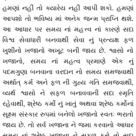
હમણાં નહીં તો ક્યારેય નહીં આપી શકો. હમણાં
આપશો તો ભવિષ્ય માં અનેક જન્મ પ્રાપ્તિ થશે.
આ આધાર પર સમય નાં મહત્ત્વ નાં કારણે સદા
વિશ્વ સેવાધારી બનવાથી સેવા નું પ્રત્યક્ષ ફળ
ખુશીનો ખજાનો અખૂટ બની જાય છે. શ્વાસો નો
ખજાનો, સમય નાં મહત્વ પ્રમાણે એક નું
પદમગુણા બનવાના વરદાન નો સમય સમજવાથી
અર્થાત્ કર્મ અને ફળ ની ગુહ્ય ગતિ સમજવાથી,
વ્યર્થ શ્વાસો ને સફળ બનાવવાની સદા સ્મૃતિ
રહેવાથી, શ્રેષ્ઠ કર્મો નું ખાતું અથવા શ્રેષ્ઠ કર્મોનાં
સૂક્ષ્મ સંસ્કાર રુપમાં બનેલો ખજાનો સ્વતઃ ભરાતો
જાય છે. તો સર્વ ખજાના ને જમા કરવાનો આધાર
સમય નાં શ્રેષ્ઠ ખજાના ને સફળ કરો તો સદા