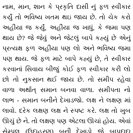
નામ, માન, શાન કે પ્રકૃતિ દાસી નું ફળ સ્વીકાર
કર્યું તો ભવિષ્ય ખતમ થઇ જાય છે. તો ચેક કરો
અહીંયા જ કર્યું, અહીંયા જ ખાધું, કે જમા પણ
થાય છે? જે જેવું અને જેટલું બાપે કહ્યું છે એનું
પ્રત્યક્ષ ફળ અહીંયા પણ લો અને ભવિષ્ય જમા
પણ થાય. જે ફળ માટે બાપે કહ્યું છે, તે સ્વીકાર
કરવાનાં સિવાય બીજું કોઈ ફળ સ્વીકાર કરી લો
છો તો નુકસાન થઈ જાય છે. તો સમીપ રહેવા
વાળા અર્થાત્ સમાન બનવા વાળા. સમીપતા નો
લાભ - સમાન બનીને દેખાડજો. લક્ષ ને લક્ષણ માં
લાવો. દરેક લક્ષણ લક્ષ ને સ્પષ્ટ કરે. લક્ષ તો ખુબ
ઊચું છે ને. તો લક્ષણ પણ એટલા ઊચાં હોય. એવાં
સેમ્પલ (ઉદાહરણ) બની દેખાડો જે બાપદાદા