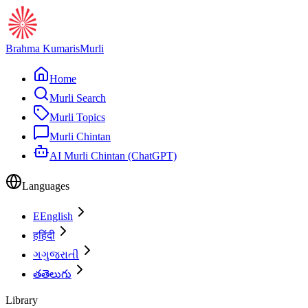
Brahma Kumaris
Murli
Home
Murli Search
Murli Topics
Murli Chintan
AI Murli Chintan (ChatGPT)
Languages
E
English
ह
हिंदी
ગ
ગુજરાતી
త
తెలుగు
Library