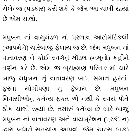
ચેલેન્જ (પડકાર) કરી શકે કે જેમ આ ચાલી રહ્યાં
છે એમ ચાલો.
મધુબન નાં વાયુમંડળ નો પ્રભાવ ઓટોમેટિકલી
(આપમેળે) ચારેબાજુ ફેલાય જ છે. જેમ મધુબન નાં
વાતાવરણ ને કોઈ સ્વર્ગનું મૉડલ (નમૂનો) કહીને
વર્ણન કરે છે. એમ જ બ્રાહ્મણ પરિવાર માં ચારે
બાજુ મધુબન નું વાતાવરણ બાપ સમાન હરતાં-
ફરતાં યોગીપણા નું ફેલાય છે. મધુબન
નિવાસીઓનું કર્તવ્ય ફક્ત એ નથી કે સ્વયં પોતે
ઠીક ચાલી રહ્યાં છે. તમારું કર્તવ્ય છે ચારે બાજું
મધુબન નાં વાતાવરણ અને વાયબ્રેશન (પ્રકંપન)
દ્વારા બધાને સહયોગ આપવો. જેમ ચાન્સ (તક)