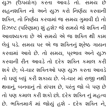
યુઝ (ઉપયોગ) કરતા આવડે તો. સમય છે
સહનશક્તિ નો અને યુઝ કરો નિર્ણય કરવાની
શક્તિ, તો નિર્ણય કરવામાં જ સમય ગુમાવી દો તો
રિઝલ્ટ (પરિણામ) શું હશે? જે સમયે જે શક્તિ ની
આવશ્યકતા છે એ સમયે એ જ શક્તિ થી કામ
લેવું પડે. સમય પર એ જ શક્તિનું શ્રેષ્ઠ ગાયન
કરવામાં આવે છે. તો સમય, પ્રભાવ અને યુઝ
કરવાની રીત આવડે તો દરેક શક્તિ કમાલ કરી
શકે છે; બે-ચાર શક્તિઓ પણ યુઝ કરતા આવડે
તો ઘણું બધું કરી શકાય છે. બે-ચાર માં રાજી નથી
થવાનું, બનવાનું તો સંપન્ન છે, પરંતુ જો બે પણ છે
તો પણ કમાલ કરી શકો છો. દરેક શક્તિ નું મહત્વ
છે. ભક્તિમાર્ગ માં જોયું હશે - દરેક શક્તિ ને,