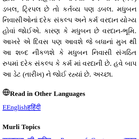
ડબલ, ટ્રિપલ છે તો કર્તવ્ય પણ ડબલ. મધુબન
નિવાસીઓનાં દરેક સંકલ્પ અને કર્મ વરદાન યોગ્ય
હોવાં જોઈએ. કારણ કે મધુબન છે વરદાન-ભૂમિ.
આખરે એ દિવસ પણ આવશે જે બધાનાં મુખ થી
આ શબ્દ નીકળશે કે મધુબન નિવાસી સંગઠિત
રુપમાં દરેક સંકલ્પ કે કર્મ માં વરદાની છે. હવે બાપ
આ ડેટ (તારીખ) ને જોઈ રહ્યાં છે. અચ્છા.
Read in Other Languages
E
English
ह
हिंदी
Murli Topics