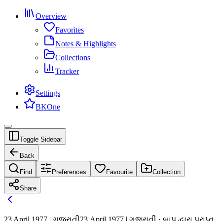
Overview
Favorites
Notes & Highlights
Collections
Tracker
Settings
BKOne
Toggle Sidebar
Back
Find
Preferences
Favourite
Collection
Share
23 April 1977 | ગુજરાતી
23 April 1977 | ગુજરાતી · બાપ દ્વારા પ્રાપ્ત