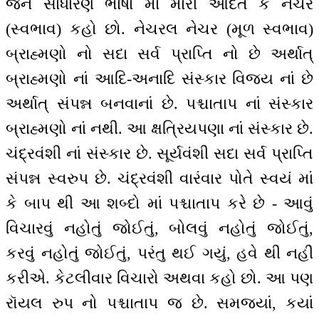
જેને સાધારણ ભાષા માં મારી આદત કે નેચર
(સ્વભાવ) કહો છો. નેચરલ નેચર (મૂળ સ્વભાવ)
બ્રાહ્મણો નો સદા સર્વ પ્રાપ્તિ નો છે અર્થાત્
બ્રાહ્મણો નાં આદિ-અનાદિ સંસ્કાર વિજય નાં છે
અર્થાત્ સંપન્ન બનવાનાં છે. પશ્ચાતાપ નાં સંસ્કાર
બ્રાહ્મણો નાં નથી. આ ક્ષત્રિયપણા નાં સંસ્કાર છે.
ચંદ્રવંશી નાં સંસ્કાર છે. સૂર્યવંશી સદા સર્વ પ્રાપ્તિ
સંપન્ન સ્વરુપ છે. ચંદ્રવંશી વારંવાર પોતે સ્વયં માં
કે બાપ થી આ શબ્દો માં પશ્ચાતાપ કરે છે - આવું
વિચારવું નહોતું જોઈતું, બોલવું નહોતું જોઈતું,
કરવું નહોતું જોઈતું, પરંતુ થઈ ગયું, હવે થી નહીં
કરીએ. કેટલીવાર વિચારો અથવા કહો છો. આ પણ
રૉયલ રુપ નો પશ્ચાતાપ જ છે. સમજ્યાં, કયાં