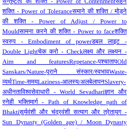
सन्तुष्टता की शक्ति - Power of Contenment
सहन
शक्ति - Power of Tolerance
समाने की शक्ति / मोड़ने
की शक्ति - Power of Adjust / Power to
Mould
सामना करने की शक्ति - Power to face
शक्ति
स्वरुप - Embodiment of power
डबल लाइट -
Double Light
चेक करो - Check
लक्ष्य और लक्ष्यन -
Aim and features
Repetance-पश्चाताप
Old
Sanskars/Nature-पुराने संस्कार/स्वभाव
Waste-
व्यर्थ
Time-समय
Laziness-आलस्य/अलबेलापन
Slavery-
अधीनता
विश्वसेवाधारी - World Sevadhari
ज्ञान और
स्नेही भक्तिमार्ग - Path of Knowledge path of
Bhakti
सुर्यवंशी और चंद्रवंशी सत्याग और त्रेतायुग -
Sun Dynasty (Golden age) / Moon Dynasty