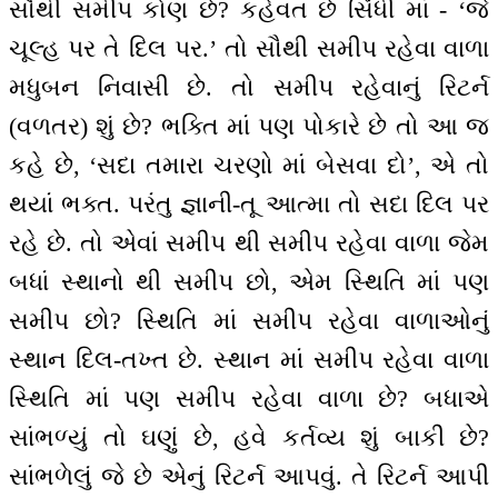
સૌથી સમીપ કોણ છે? કહેવત છે સિંધી માં - ‘જે
ચૂલ્હ પર તે દિલ પર.’ તો સૌથી સમીપ રહેવા વાળા
મધુબન નિવાસી છે. તો સમીપ રહેવાનું રિટર્ન
(વળતર) શું છે? ભક્તિ માં પણ પોકારે છે તો આ જ
કહે છે, ‘સદા તમારા ચરણો માં બેસવા દો’, એ તો
થયાં ભક્ત. પરંતુ જ્ઞાની-તૂ આત્મા તો સદા દિલ પર
રહે છે. તો એવાં સમીપ થી સમીપ રહેવા વાળા જેમ
બધાં સ્થાનો થી સમીપ છો, એમ સ્થિતિ માં પણ
સમીપ છો? સ્થિતિ માં સમીપ રહેવા વાળાઓનું
સ્થાન દિલ-તખ્ત છે. સ્થાન માં સમીપ રહેવા વાળા
સ્થિતિ માં પણ સમીપ રહેવા વાળા છે? બધાએ
સાંભળ્યું તો ઘણું છે, હવે કર્તવ્ય શું બાકી છે?
સાંભળેલું જે છે એનું રિટર્ન આપવું. તે રિટર્ન આપી