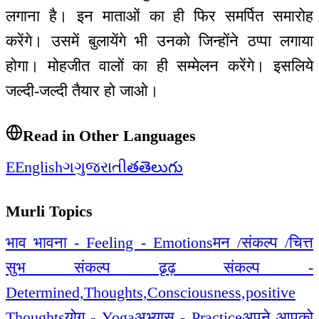
लगाना है। इन माताओं का ही फिर समर्पित समारोह
करेंगे। उसमें बुलायेंगे भी उनको जिन्होंने ठप्पा लगाया
होगा। मोहजीत वालों का ही सम्मेलन करेंगे। इसलिये
जल्दी-जल्दी तैयार हो जाओ।
Read in Other Languages
E
English
ગ
ગુજરાતી
త
తెలుగు
Murli Topics
भाव भावना - Feeling - Emotions
मन /संकल्प /चित्त
सुभ संकल्प ढृढ़ संकल्प -
Determined,Thoughts,Consciousness,positive
Thoughts
योग - Yoga
अभ्यास - Practice
अपने आपको