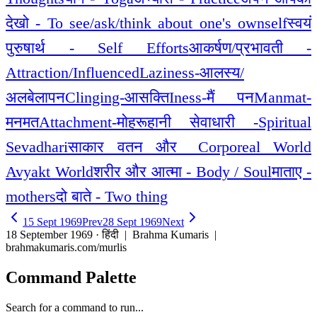
देखो - To see/ask/think about one's ownself
स्वयं
पुरुषार्थ - Self Efforts
आकर्षण/प्रभावती -
Attraction/Influenced
Laziness-आलस्य/
अलबेलापन
Clinging-आसक्ति
Iness-मैं पन
Manmat-
मनमत
Attachment-मोह
रूहानी सेवाधारी -Spiritual
Sevadhari
साकार वतन और _Corporeal World
Avyakt World
शरीर और आत्मा - Body / Soul
माताए -
mothers
दो बाते - Two thing
15 Sept 1969
Prev
28 Sept 1969
Next
18 September 1969 · हिंदी
| Brahma Kumaris |
brahmakumaris.com/murlis
Command Palette
Search for a command to run...