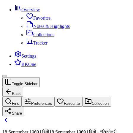
Overview
Favorites
Notes & Highlights
Collections
Tracker
Settings
BKOne
Toggle Sidebar
Back
Find
Preferences
Favourite
Collection
Share
18 September 1969 | हिंदी
18 September 1969 | हिंदी · “त्रिनेत्री,