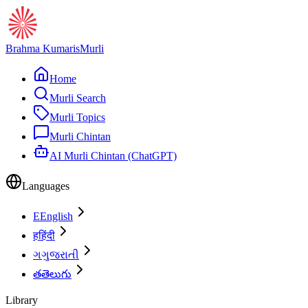
Brahma Kumaris
Murli
Home
Murli Search
Murli Topics
Murli Chintan
AI Murli Chintan (ChatGPT)
Languages
E
English
ह
हिंदी
ગ
ગુજરાતી
త
తెలుగు
Library