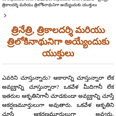
త్రికాలదర్శి మరియు త్రిలోకినాథునిగా అయ్యేందుకు యుక్తులు
త్రినేత్రి, త్రికాలదర్శి మరియు
త్రిలోకినాథునిగా అయ్యేందుకు
యుక్తులు
ఎవరిని చూస్తున్నారు? ఆకారాన్ని చూస్తున్నారా లేక
అవ్యక్తాన్ని చూస్తున్నారా? ఒకవేళ మీదిగానీ లేక
ఇతరుల ఆకృతినిగానీ చూడకుండా అవ్యక్తాన్ని చూస్తే
ఆకర్షణమూర్తులుగా అవుతారు. ఒకవేళ ఆకృతిని
చూస్తే ఆకర్షణమూర్తులుగా అవ్వరు.