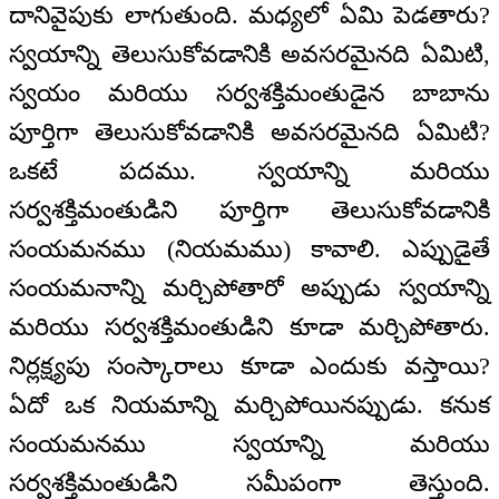
దానివైపుకు లాగుతుంది. మధ్యలో ఏమి పెడతారు?
స్వయాన్ని తెలుసుకోవడానికి అవసరమైనది ఏమిటి,
స్వయం మరియు సర్వశక్తిమంతుడైన బాబాను
పూర్తిగా తెలుసుకోవడానికి అవసరమైనది ఏమిటి?
ఒకటే పదము. స్వయాన్ని మరియు
సర్వశక్తిమంతుడిని పూర్తిగా తెలుసుకోవడానికి
సంయమనము (నియమము) కావాలి. ఎప్పుడైతే
సంయమనాన్ని మర్చిపోతారో అప్పుడు స్వయాన్ని
మరియు సర్వశక్తిమంతుడిని కూడా మర్చిపోతారు.
నిర్లక్ష్యపు సంస్కారాలు కూడా ఎందుకు వస్తాయి?
ఏదో ఒక నియమాన్ని మర్చిపోయినప్పుడు. కనుక
సంయమనము స్వయాన్ని మరియు
సర్వశక్తిమంతుడిని సమీపంగా తెస్తుంది.