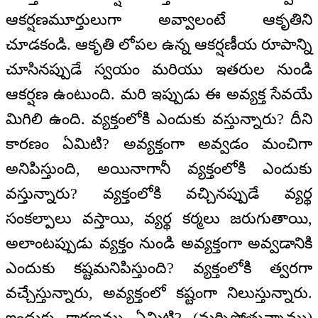
ఆకర్షణమూర్తులుగా అవ్వాలంటే ఆకృతిని
చూడకండి. ఆకృతి లోపల ఉన్న ఆకర్షణీయ రూపాన్ని
చూసినప్పుడే స్వయం మరియు ఇతరుల నుండి
ఆకర్షణ ఉంటుంది. మరి ఇప్పుడు ఈ అవ్యక్త సేవయే
మిగిలి ఉంది. వ్యక్తంలోకి ఎందుకు వస్తున్నారు? దీని
కారణం ఏమిటి? అవ్యక్తంగా అవ్వడం మంచిగా
అనిపిస్తుంది, అయినాగానీ వ్యక్తంలోకి ఎందుకు
వస్తున్నారు? వ్యక్తంలోకి వచ్చినప్పుడే వ్యర్థ
సంకల్పాలు వస్తాయి, వ్యర్థ కర్మలు జరుగుతాయి,
అలాంటప్పుడు వ్యక్తం నుండి అవ్యక్తంగా అవ్వడానికి
ఎందుకు కష్టమనిపిస్తుంది? వ్యక్తంలోకి త్వరగా
వచ్చేస్తున్నారు, అవ్యక్తంలో కష్టంగా నిలుస్తున్నారు.
ఇందుకు కారణము ఏమిటి? (మర్చిపోతున్నాము)