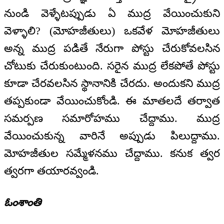
నుండి వెళ్ళేటప్పుడు ఏ ముద్ర వేయించుకుని
వెళ్ళాలి? (మోహజీతులు) ఒకవేళ మోహజీతులు
అన్న ముద్ర పడితే నేరుగా పోస్టు చేరుకోవలసిన
చోటుకు చేరుకుంటుంది. సరైన ముద్ర లేకపోతే పోస్టు
కూడా చేరవలసిన స్థానానికి చేరదు. అందుకని ముద్ర
తప్పకుండా వేయించుకోండి. ఈ మాతలదే తర్వాత
సమర్పణ సమారోహము చేద్దాము. ముద్ర
వేయించుకున్న వారినే అప్పుడు పిలుద్దాము.
మోహజీతుల సమ్మేళనము చేద్దాము. కనుక త్వర
త్వరగా తయారవ్వండి.
ఓంశాంతి