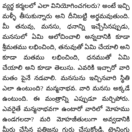
వ్యర్థ కర్మలలో ఎలా వినియోగించగలరు? అంటే ఇచ్చి
మళ్ళీ తీసుకున్నారు అని దీనిబట్టి అర్థమవుతుంది.
మీ తనువు, మనసు, ధనాన్ని ఇచ్చేసినప్పుడు,
మనసులో ఏమి ఆలోచించాలి అన్నదానికి కూడా
శ్రీమతము లభించింది, తనువుతో ఏమి చేయాలి అని
కూడా మతము లభించింది, ధనముతో ఏమి
చేయాలి అని కూడా తెలుసు. ఎవరికి ఇచ్చారో వారి
మతం పైనే నడవాలి. మనసును ఇచ్చినవారి స్థితి
ఎలా ఉంటుంది? మన్మనాభవ. వారి మనసు అక్కడే
ఉంటుంది. ఈ మంత్రాన్ని ఎప్పుడూ మర్చిపోరు.
ఎవరైతే మన్మనాభవగా ఉంటారో వారిలో మోహము
ఉండగలదా? మరి మోహజీతులుగా అవ్వడానికి
మీరు చేసిన ప్రతిజ్ఞను గుర్తు చేసుకోండి. ట్రైనింగు