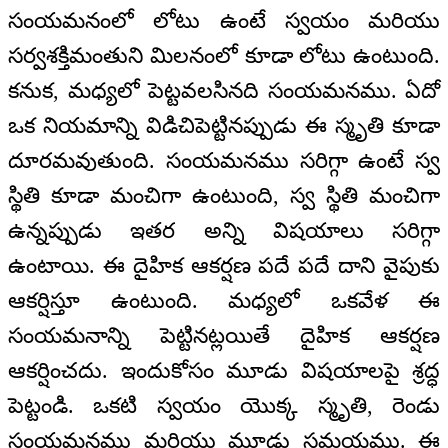
సంయమనంలో లోటు ఉంటే స్వయం మరియు
సర్వశక్తిమంతుని మిలనంలో కూడా లోటు ఉంటుంది.
కనుక, మధ్యలో పెట్టవలసినది సంయమనము. ఏదో
ఒక నియమాన్ని విడిచిపెట్టినప్పుడు ఈ స్మృతి కూడా
దూరమవుతుంది. సంయమనము సరిగ్గా ఉంటే స్వ
స్థితి కూడా మంచిగా ఉంటుంది, స్వ స్థితి మంచిగా
ఉన్నప్పుడు ఇతర అన్ని విషయాలు సరిగ్గా
ఉంటాయి. ఈ దైహిక ఆకర్షణ పదే పదే దాని వైపుకు
ఆకర్షిస్తూ ఉంటుంది. మధ్యలో ఒకవేళ ఈ
సంయమనాన్ని పెట్టినట్లయితే దైహిక ఆకర్షణ
ఆకర్షించదు. ఇందుకోసం మూడు విషయాలపై శ్రద్ధ
పెట్టండి. ఒకటి స్వయం యొక్క స్మృతి, రెండు
సంయమనము మరియు మూడు సమయము. ఈ