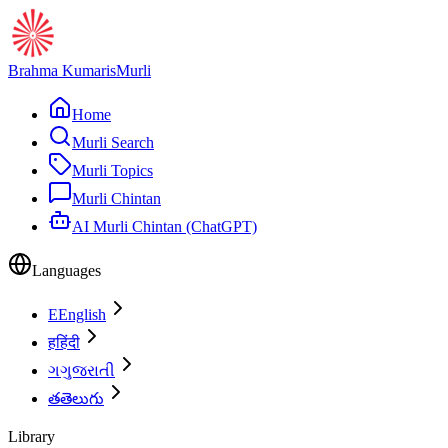
Brahma Kumaris
Murli
Home
Murli Search
Murli Topics
Murli Chintan
AI Murli Chintan (ChatGPT)
Languages
E
English
ह
हिंदी
ગ
ગુજરાતી
త
తెలుగు
Library