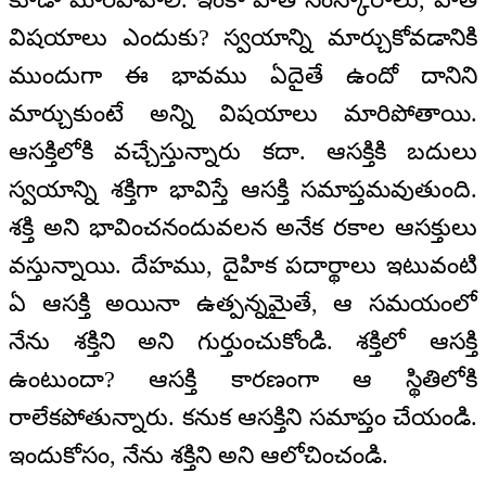
విషయాలు ఎందుకు? స్వయాన్ని మార్చుకోవడానికి
ముందుగా ఈ భావము ఏదైతే ఉందో దానిని
మార్చుకుంటే అన్ని విషయాలు మారిపోతాయి.
ఆసక్తిలోకి వచ్చేస్తున్నారు కదా. ఆసక్తికి బదులు
స్వయాన్ని శక్తిగా భావిస్తే ఆసక్తి సమాప్తమవుతుంది.
శక్తి అని భావించనందువలన అనేక రకాల ఆసక్తులు
వస్తున్నాయి. దేహము, దైహిక పదార్థాలు ఇటువంటి
ఏ ఆసక్తి అయినా ఉత్పన్నమైతే, ఆ సమయంలో
నేను శక్తిని అని గుర్తుంచుకోండి. శక్తిలో ఆసక్తి
ఉంటుందా? ఆసక్తి కారణంగా ఆ స్థితిలోకి
రాలేకపోతున్నారు. కనుక ఆసక్తిని సమాప్తం చేయండి.
ఇందుకోసం, నేను శక్తిని అని ఆలోచించండి.