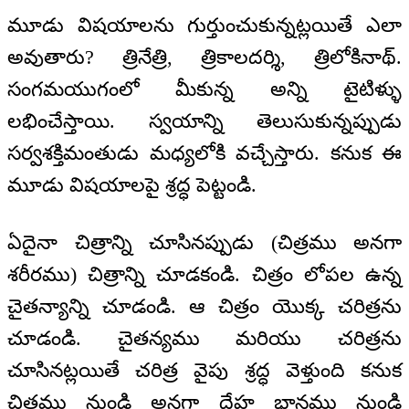
మూడు విషయాలను గుర్తుంచుకున్నట్లయితే ఎలా
అవుతారు? త్రినేత్రి, త్రికాలదర్శి, త్రిలోకినాథ్.
సంగమయుగంలో మీకున్న అన్ని టైటిళ్ళు
లభించేస్తాయి. స్వయాన్ని తెలుసుకున్నప్పుడు
సర్వశక్తిమంతుడు మధ్యలోకి వచ్చేస్తారు. కనుక ఈ
మూడు విషయాలపై శ్రద్ధ పెట్టండి.
ఏదైనా చిత్రాన్ని చూసినప్పుడు (చిత్రము అనగా
శరీరము) చిత్రాన్ని చూడకండి. చిత్రం లోపల ఉన్న
చైతన్యాన్ని చూడండి. ఆ చిత్రం యొక్క చరిత్రను
చూడండి. చైతన్యము మరియు చరిత్రను
చూసినట్లయితే చరిత్ర వైపు శ్రద్ధ వెళ్తుంది కనుక
చిత్రము నుండి అనగా దేహ భానము నుండి