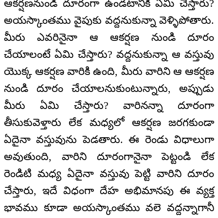
ఆకర్షణనుండి దూరంగా ఉండటానికి ఏమి చేస్తారు?
అయస్కాంతము వైపుకు వద్దనుకున్నా వెళ్ళిపోతారు.
మీరు ఎవరినైనా ఆ ఆకర్షణ నుండి దూరం
చేయాలంటే ఏమి చేస్తారు? వద్దనుకున్నా ఆ వస్తువు
యొక్క ఆకర్షణ వారికి ఉంది, మీరు వారిని ఆ ఆకర్షణ
నుండి దూరం చేయాలనుకుంటున్నారు, అప్పుడు
మీరు ఏమి చేస్తారు? వారినన్నా దూరంగా
తీసుకువెళ్తారు లేక మధ్యలో ఆకర్షణ జరగకుండా
ఏదైనా వస్తువును పెడతారు. ఈ రెండు విధాలుగా
అవుతుంది, వారిని దూరంగానైనా పెట్టండి లేక
రెండిటి మధ్య ఏదైనా వస్తువు పెట్టి వారిని దూరం
చేస్తారు, ఇదే విధంగా దేహ అభిమానపు ఈ వ్యక్త
భావము కూడా అయస్కాంతము వలె వద్దన్నాగానీ