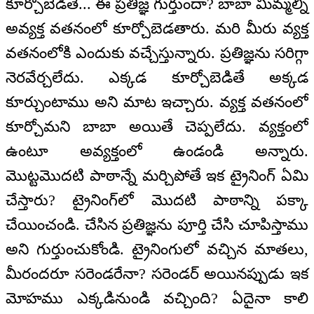
కూర్చోబెడితే... ఈ ప్రతిజ్ఞ గుర్తుందా? బాబా మిమ్మల్ని
అవ్యక్త వతనంలో కూర్చోబెడతారు. మరి మీరు వ్యక్త
వతనంలోకి ఎందుకు వచ్చేస్తున్నారు. ప్రతిజ్ఞను సరిగ్గా
నెరవేర్చలేదు. ఎక్కడ కూర్చోబెడితే అక్కడ
కూర్చుంటాము అని మాట ఇచ్చారు. వ్యక్త వతనంలో
కూర్చోమని బాబా అయితే చెప్పలేదు. వ్యక్తంలో
ఉంటూ అవ్యక్తంలో ఉండండి అన్నారు.
మొట్టమొదటి పాఠాన్నే మర్చిపోతే ఇక ట్రైనింగ్‌ ఏమి
చేస్తారు? ట్రైనింగ్‌లో మొదటి పాఠాన్ని పక్కా
చేయించండి. చేసిన ప్రతిజ్ఞను పూర్తి చేసి చూపిస్తాము
అని గుర్తుంచుకోండి. ట్రైనింగులో వచ్చిన మాతలు,
మీరందరూ సరెండరేనా? సరెండర్ అయినప్పుడు ఇక
మోహము ఎక్కడినుండి వచ్చింది? ఏదైనా కాలి