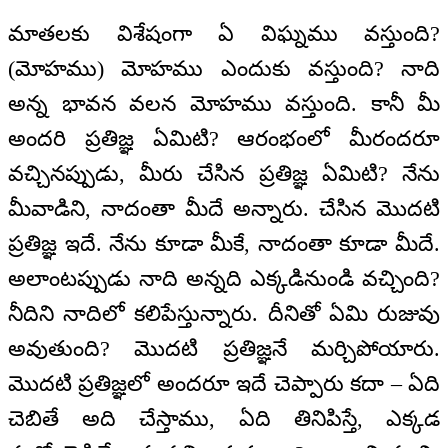
మాతలకు విశేషంగా ఏ విఘ్నము వస్తుంది?
(మోహము) మోహము ఎందుకు వస్తుంది? నాది
అన్న భావన వలన మోహము వస్తుంది. కానీ మీ
అందరి ప్రతిజ్ఞ ఏమిటి? ఆరంభంలో మీరందరూ
వచ్చినప్పుడు, మీరు చేసిన ప్రతిజ్ఞ ఏమిటి? నేను
మీవాడిని, నాదంతా మీదే అన్నారు. చేసిన మొదటి
ప్రతిజ్ఞ ఇదే. నేను కూడా మీకే, నాదంతా కూడా మీదే.
అలాంటప్పుడు నాది అన్నది ఎక్కడినుండి వచ్చింది?
నీదిని నాదిలో కలిపేస్తున్నారు. దీనితో ఏమి రుజువు
అవుతుంది? మొదటి ప్రతిజ్ఞనే మర్చిపోయారు.
మొదటి ప్రతిజ్ఞలో అందరూ ఇదే చెప్పారు కదా – ఏది
చెబితే అది చేస్తాము, ఏది తినిపిస్తే, ఎక్కడ