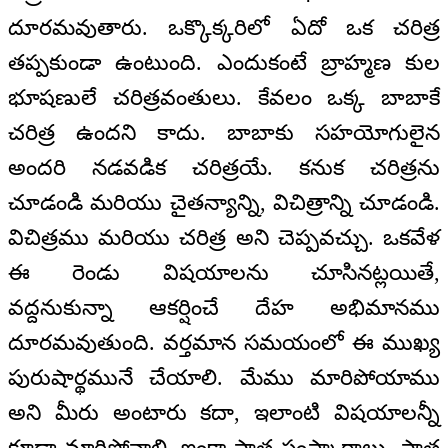
దూరమవుతారు. ఒక్కొక్కరిలో ఏదో ఒక చరిత్ర
తప్పకుండా ఉంటుంది. ఎందుకంటే బ్రాహ్మణ కుల
భూషణులే చరిత్రవంతులు. కేవలం ఒక్క బాబాకే
చరిత్ర ఉందని కాదు. బాబాకు సహయోగులైన
అందరి నడవడిక చరిత్రయే. కనుక చరిత్రను
చూడండి మరియు చైతన్యాన్ని, విచిత్రాన్ని చూడండి.
విచిత్రము మరియు చరిత్ర అని చెప్పవచ్చు. ఒకవేళ
ఈ రెండు విషయాలను చూసినట్లయితే,
వద్దనుకున్నా ఆకర్షించే దేహ అభిమానము
దూరమవుతుంది. వర్తమాన సమయంలో ఈ ముఖ్య
పురుషార్థమునే చేయాలి. మేము మారిపోయాము
అని మీరు అంటారు కదా, ఇలాంటి విషయాలన్నీ
కూడా మారిపోవాలి. ఇంకా పాత సంస్కారాలు, పాత