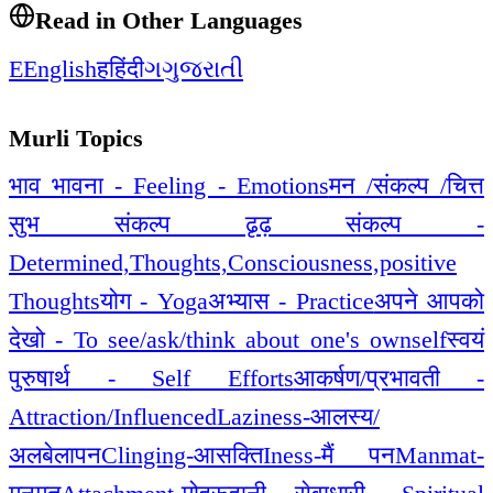
Read in Other Languages
E
English
ह
हिंदी
ગ
ગુજરાતી
Murli Topics
भाव भावना - Feeling - Emotions
मन /संकल्प /चित्त
सुभ संकल्प ढृढ़ संकल्प -
Determined,Thoughts,Consciousness,positive
Thoughts
योग - Yoga
अभ्यास - Practice
अपने आपको
देखो - To see/ask/think about one's ownself
स्वयं
पुरुषार्थ - Self Efforts
आकर्षण/प्रभावती -
Attraction/Influenced
Laziness-आलस्य/
अलबेलापन
Clinging-आसक्ति
Iness-मैं पन
Manmat-