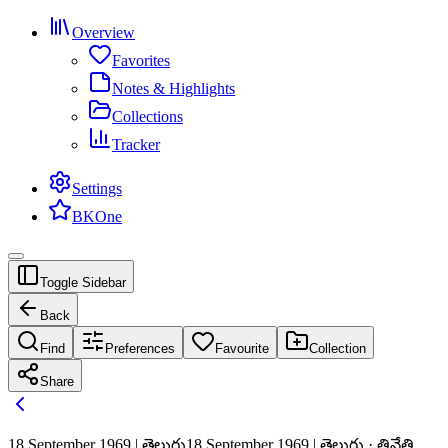
Overview
Favorites
Notes & Highlights
Collections
Tracker
Settings
BKOne
Toggle Sidebar
Back
Find
Preferences
Favourite
Collection
Share
18 September 1969 | తెలుగు
18 September 1969 | తెలుగు · త్రినేత్రి,