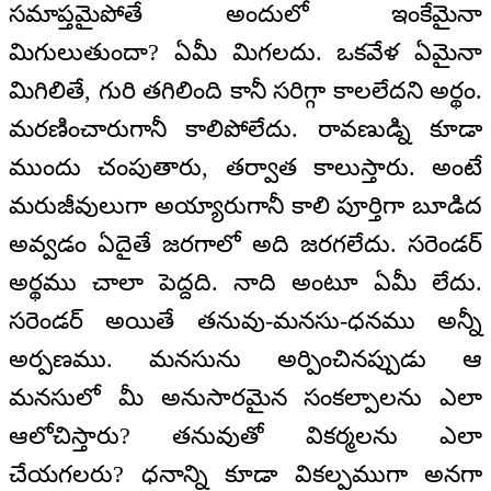
సమాప్తమైపోతే అందులో ఇంకేమైనా
మిగులుతుందా? ఏమీ మిగలదు. ఒకవేళ ఏమైనా
మిగిలితే, గురి తగిలింది కానీ సరిగ్గా కాలలేదని అర్థం.
మరణించారుగానీ కాలిపోలేదు. రావణుడ్ని కూడా
ముందు చంపుతారు, తర్వాత కాలుస్తారు. అంటే
మరుజీవులుగా అయ్యారుగానీ కాలి పూర్తిగా బూడిద
అవ్వడం ఏదైతే జరగాలో అది జరగలేదు. సరెండర్
అర్థము చాలా పెద్దది. నాది అంటూ ఏమీ లేదు.
సరెండర్ అయితే తనువు-మనసు-ధనము అన్నీ
అర్పణము. మనసును అర్పించినప్పుడు ఆ
మనసులో మీ అనుసారమైన సంకల్పాలను ఎలా
ఆలోచిస్తారు? తనువుతో వికర్మలను ఎలా
చేయగలరు? ధనాన్ని కూడా వికల్పముగా అనగా