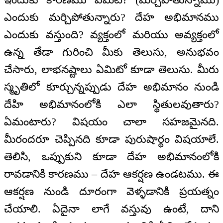
ఎందుకు మర్చిపోతున్నారు? దేహ అభిమానము
ఎందుకు వస్తుంది? వ్యక్తంలో మరియు అవ్యక్తంలో
ఉన్న తేడా గురించి మీకు తెలుసు, అనుభవం
చేసారు, లాభనష్టాలు ఏమిటో కూడా తెలుసు. మీరు
స్మృతిలో కూర్చున్నప్పుడు దేహ అభిమానం నుండి
దేహి అభిమానంలోకి ఎలా స్థితులవుతారు?
ఏమంటారు? విషయం చాలా సహజమైనది.
మీరందరూ చెప్పినది కూడా పురుషార్థం విషయాలే.
తెలిసి, ఒప్పుకుని కూడా దేహ అభిమానంలోకి
రావడానికి కారణము – దేహ ఆకర్షణ ఉండటము. ఈ
ఆకర్షణ నుండి దూరంగా వెళ్ళడానికి ప్రయత్నం
చేయాలి. ఏదైనా లాగే వస్తువు ఉంటే, దాని