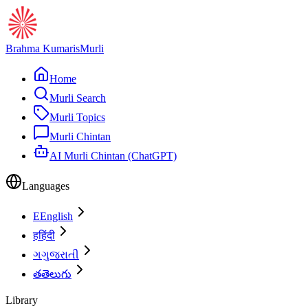
Brahma Kumaris
Murli
Home
Murli Search
Murli Topics
Murli Chintan
AI Murli Chintan (ChatGPT)
Languages
E
English
ह
हिंदी
ગ
ગુજરાતી
త
తెలుగు
Library