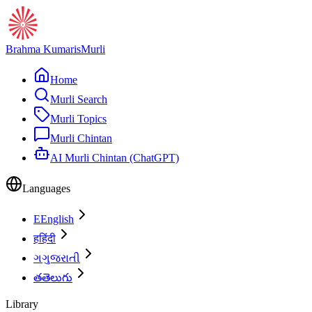
Brahma Kumaris
Murli
Home
Murli Search
Murli Topics
Murli Chintan
AI Murli Chintan (ChatGPT)
Languages
E
English
ह
हिंदी
ગ
ગુજરાતી
త
తెలుగు
Library