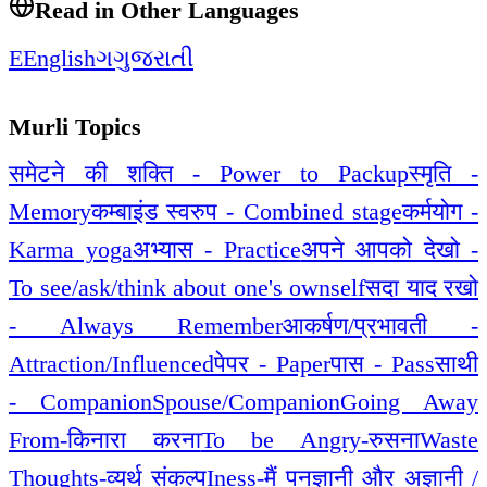
Read in Other Languages
E
English
ગ
ગુજરાતી
Murli Topics
समेटने की शक्ति - Power to Packup
स्मृति -
Memory
कम्बाइंड स्वरुप - Combined stage
कर्मयोग -
Karma yoga
अभ्यास - Practice
अपने आपको देखो -
To see/ask/think about one's ownself
सदा याद रखो
- Always Remember
आकर्षण/प्रभावती -
Attraction/Influenced
पेपर - Paper
पास - Pass
साथी
- Companion
Spouse/Companion
Going Away
From-किनारा करना
To be Angry-रुसना
Waste
Thoughts-व्यर्थ संकल्प
Iness-मैं पन
ज्ञानी और अज्ञानी /