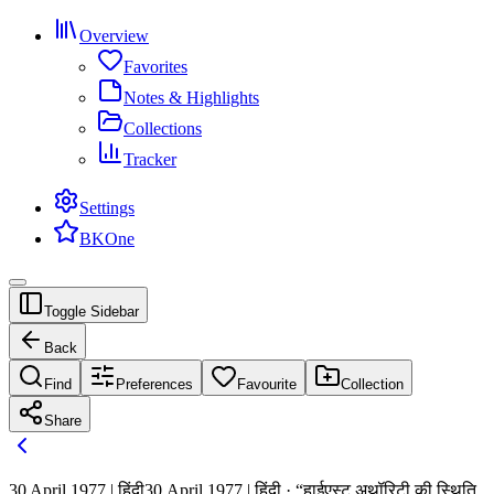
Overview
Favorites
Notes & Highlights
Collections
Tracker
Settings
BKOne
Toggle Sidebar
Back
Find
Preferences
Favourite
Collection
Share
30 April 1977 | हिंदी
30 April 1977 | हिंदी · “हाईएस्ट अथॉरिटी की स्थिति