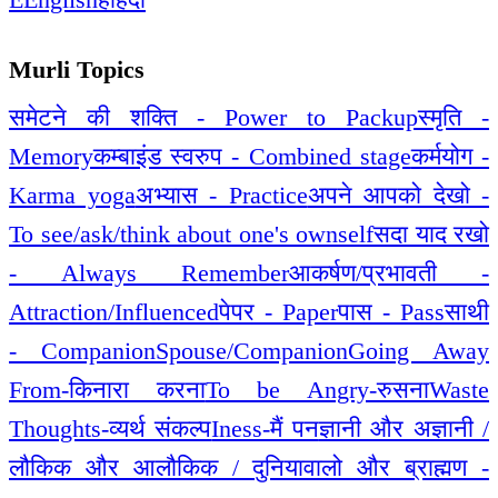
Murli Topics
समेटने की शक्ति - Power to Packup
स्मृति -
Memory
कम्बाइंड स्वरुप - Combined stage
कर्मयोग -
Karma yoga
अभ्यास - Practice
अपने आपको देखो -
To see/ask/think about one's ownself
सदा याद रखो
- Always Remember
आकर्षण/प्रभावती -
Attraction/Influenced
पेपर - Paper
पास - Pass
साथी
- Companion
Spouse/Companion
Going Away
From-किनारा करना
To be Angry-रुसना
Waste
Thoughts-व्यर्थ संकल्प
Iness-मैं पन
ज्ञानी और अज्ञानी /
लौकिक और आलौकिक / दुनियावालो और ब्राह्मण -