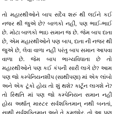
તો મહારથીઓને બાપ સદૈવ શરું થી લઈને કઈ
નજર થી જુએ છે? બાળકો નહીં, પણ ભાઈ-ભાઈ
છે. મોટા બાળકો ભાઇ સમાન જ છે. જેમ બાપ દાતા
છે, એમ મહારથીઓને પણ બાપ, દાતા ની નજર થી
જુએ છે, લેવા વાળા નહીં પરંતુ બાપ સમાન આપવા
વાળા છે. જેમ બાપ ભાગ્યવિધાતા છે તો
મહારથીઓને પણ કઈ કંપની સારી લાગે છે? આમ
પણ જો કમ્પેનિયનશીપ (સાથીપણા) માં એક લાંબો
અને એક ટૂંકો હોય તો શું થશે? કાર્ટૂન લાગશે ને?
તો સ્થિતિ માં પણ જો કમ્પેનિયન સમાન નહીં
હોય અર્થાત્ માસ્ટર સર્વશક્તિમાન્ નથી બનતાં,
સાથી સર્વશક્તિમાન્ અને તે કમજોર. તો આ પણ