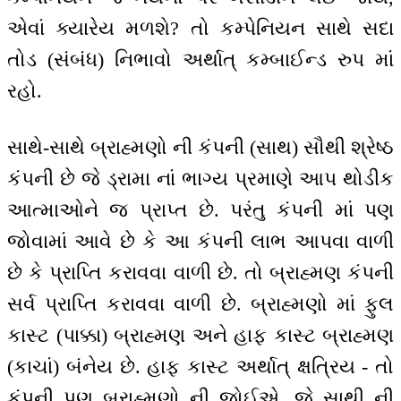
એવાં ક્યારેય મળશે? તો કમ્પેનિયન સાથે સદા
તોડ (સંબંધ) નિભાવો અર્થાત્ કમ્બાઈન્ડ રુપ માં
રહો.
સાથે-સાથે બ્રાહ્મણો ની કંપની (સાથ) સૌથી શ્રેષ્ઠ
કંપની છે જે ડ્રામા નાં ભાગ્ય પ્રમાણે આપ થોડીક
આત્માઓને જ પ્રાપ્ત છે. પરંતુ કંપની માં પણ
જોવામાં આવે છે કે આ કંપની લાભ આપવા વાળી
છે કે પ્રાપ્તિ કરાવવા વાળી છે. તો બ્રાહ્મણ કંપની
સર્વ પ્રાપ્તિ કરાવવા વાળી છે. બ્રાહ્મણો માં ફુલ
કાસ્ટ (પાક્કા) બ્રાહ્મણ અને હાફ કાસ્ટ બ્રાહ્મણ
(કાચાં) બંનેય છે. હાફ કાસ્ટ અર્થાત્ ક્ષત્રિય - તો
કંપની પણ બ્રાહ્મણો ની જોઈએ. જે સાથી ની