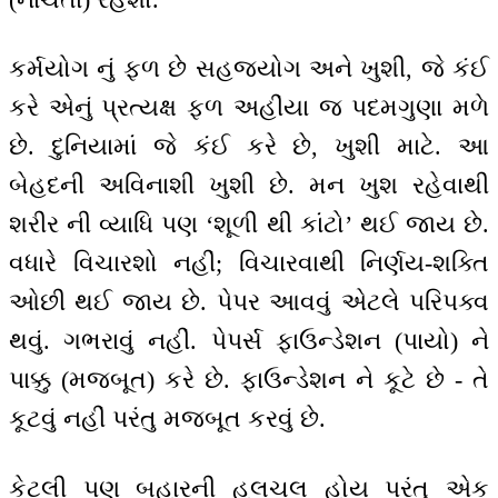
કર્મયોગ નું ફળ છે સહજયોગ અને ખુશી, જે કંઈ
કરે એનું પ્રત્યક્ષ ફળ અહીંયા જ પદમગુણા મળે
છે. દુનિયામાં જે કંઈ કરે છે, ખુશી માટે. આ
બેહદની અવિનાશી ખુશી છે. મન ખુશ રહેવાથી
શરીર ની વ્યાધિ પણ ‘શૂળી થી કાંટો’ થઈ જાય છે.
વધારે વિચારશો નહીં; વિચારવાથી નિર્ણય-શક્તિ
ઓછી થઈ જાય છે. પેપર આવવું એટલે પરિપક્વ
થવું. ગભરાવું નહીં. પેપર્સ ફાઉન્ડેશન (પાયો) ને
પાક્કુ (મજબૂત) કરે છે. ફાઉન્ડેશન ને કૂટે છે - તે
કૂટવું નહીં પરંતુ મજબૂત કરવું છે.
કેટલી પણ બહારની હલચલ હોય પરંતુ એક