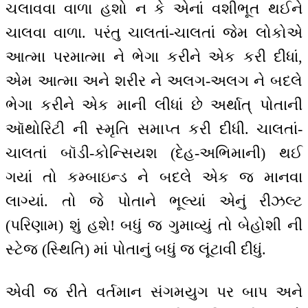
ચલાવવા વાળા હશો ન કે એનાં વશીભૂત થઈને
ચાલવા વાળા. પરંતુ ચાલતાં-ચાલતાં જેમ લોકોએ
આત્મા પરમાત્મા ને ભેગા કરીને એક કરી દીધાં,
એમ આત્મા અને શરીર ને અલગ-અલગ ને બદલે
ભેગા કરીને એક માની લીધાં છે અર્થાત્ પોતાની
ઑથોરિટી ની સ્મૃતિ સમાપ્ત કરી દીધી. ચાલતાં-
ચાલતાં બૉડી-કોન્સિયશ (દેહ-અભિમાની) થઈ
ગયાં તો કમ્બાઇન્ડ ને બદલે એક જ માનવા
લાગ્યાં. તો જે પોતાને ભૂલ્યાં એનું રીઝલ્ટ
(પરિણામ) શું હશે! બધું જ ગુમાવ્યું તો બેહોશી ની
સ્ટેજ (સ્થિતિ) માં પોતાનું બધું જ લૂંટાવી દીધું.
એવી જ રીતે વર્તમાન સંગમયુગ પર બાપ અને