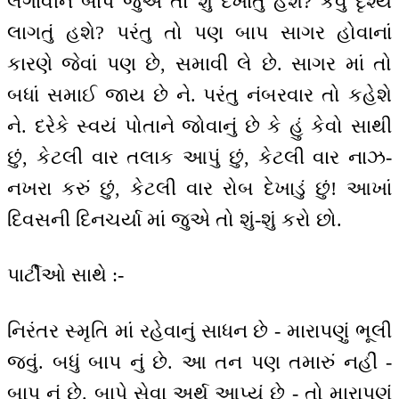
લગાવીને બાપ જુએ તો શું દેખાતું હશે? કેવું દૃશ્ય
લાગતું હશે? પરંતુ તો પણ બાપ સાગર હોવાનાં
કારણે જેવાં પણ છે, સમાવી લે છે. સાગર માં તો
બધાં સમાઈ જાય છે ને. પરંતુ નંબરવાર તો કહેશે
ને. દરેકે સ્વયં પોતાને જોવાનું છે કે હું કેવો સાથી
છું, કેટલી વાર તલાક આપું છું, કેટલી વાર નાઝ-
નખરા કરું છું, કેટલી વાર રોબ દેખાડું છું! આખાં
દિવસની દિનચર્યા માં જુએ તો શું-શું કરો છો.
પાર્ટીઓ સાથે :-
નિરંતર સ્મૃતિ માં રહેવાનું સાધન છે - મારાપણું ભૂલી
જવું. બધું બાપ નું છે. આ તન પણ તમારું નહીં -
બાપ નું છે. બાપે સેવા અર્થ આપ્યું છે - તો મારાપણું