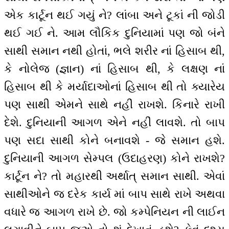
એક કાર્ટૂન થઈ ગયું ને? લાંબા અને ટૂકાં ની જોડી
થઈ ગઈ ને. આમ લૌકિક દુનિયામાં પણ જો બંને
સાથી સમાન નથી હોતાં, ભલે શરીર નાં હિસાબ થી,
કે નોલેજ (જ્ઞાન) નાં હિસાબ થી, કે લક્ષણ નાં
હિસાબ થી કે મર્યાદાઓનાં હિસાબ થી તો ક્યારેય
પણ સાથી એમને સાથે નહીં રાખશે. કિનારે રાખી
દેશે. દુનિયાની આગળ એને નહીં લાવશે. તો બાપ
પણ સદા સાથી કોને બનાવશે - જે સમાન હશે.
દુનિયાની આગળ સેમ્પલ (ઉદાહરણ) કોને રાખશે?
કાર્ટૂન ને? તો મહારથી અર્થાત્ સમાન સાથી. એવાં
સાથીઓને જ દરેક કાર્ય માં બાપ સાથે રાખે અથવા
વધારે જ આગળ રાખે છે. જો કમ્પેનિયન ની લાઈન