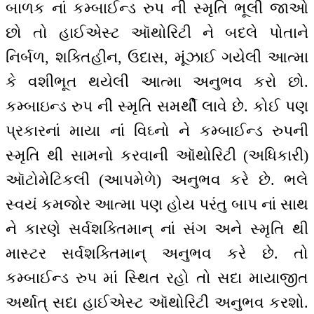
બાળક નાં કમ્બાઈન્ડ રુપ ની સ્મૃતિ ભૂલી જાઓ
છો તો હાઈએસ્ટ ઑથોરિટી ને બદલે પોતાને
નિર્બળ, શક્તિહીન, ઉદાસ, મૂંઝાઈ ગયેલી આત્મા
કે વશીભૂત થયેલી આત્મા અનુભવ કરો છો.
કમ્બાઇન્ડ રુપ ની સ્મૃતિ સમર્થી લાવે છે. કોઈ પણ
પ્રકારનાં માયા નાં વિઘ્નો ને કમ્બાઈન્ડ રુપની
સ્મૃતિ થી સામનો કરવાની ઑથોરિટી (અધિકારી)
ઑટોમેટિકલી (આપમેળે) અનુભવ કરે છે. ભલે
સ્વયં કમજોર આત્મા પણ હોય પરંતુ બાપ નાં સાથ
ને કારણે સર્વશક્તિમાન્ નાં સંગ અને સ્મૃતિ થી
માસ્ટર સર્વશક્તિમાન્ અનુભવ કરે છે. તો
કમ્બાઈન્ડ રુપ માં સ્થિત રહો તો સદા માયાજીત
અર્થાત્ સદા હાઈએસ્ટ ઑથોરિટી અનુભવ કરશો.