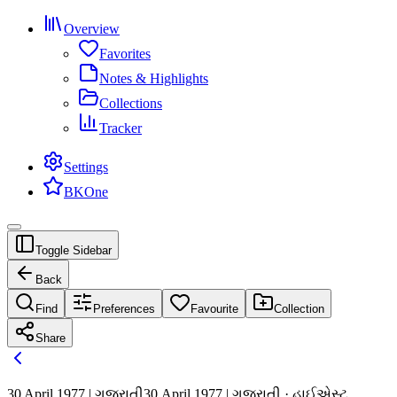
Overview
Favorites
Notes & Highlights
Collections
Tracker
Settings
BKOne
Toggle Sidebar
Back
Find
Preferences
Favourite
Collection
Share
30 April 1977 | ગુજરાતી
30 April 1977 | ગુજરાતી · હાઈએસ્ટ