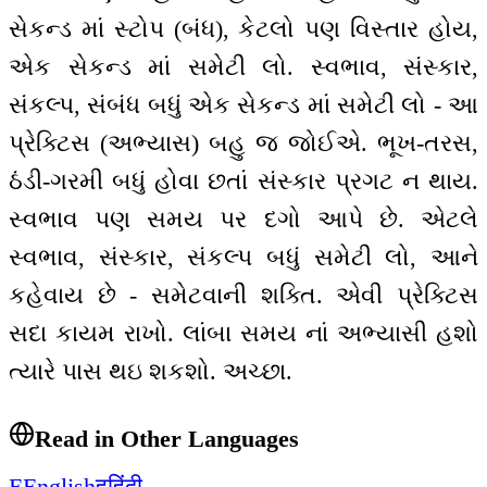
સેકન્ડ માં સ્ટોપ (બંધ), કેટલો પણ વિસ્તાર હોય,
એક સેકન્ડ માં સમેટી લો. સ્વભાવ, સંસ્કાર,
સંકલ્પ, સંબંધ બધું એક સેકન્ડ માં સમેટી લો - આ
પ્રેક્ટિસ (અભ્યાસ) બહુ જ જોઈએ. ભૂખ-તરસ,
ઠંડી-ગરમી બધું હોવા છતાં સંસ્કાર પ્રગટ ન થાય.
સ્વભાવ પણ સમય પર દગો આપે છે. એટલે
સ્વભાવ, સંસ્કાર, સંકલ્પ બધું સમેટી લો, આને
કહેવાય છે - સમેટવાની શક્તિ. એવી પ્રેક્ટિસ
સદા કાયમ રાખો. લાંબા સમય નાં અભ્યાસી હશો
ત્યારે પાસ થઇ શકશો. અચ્છા.
Read in Other Languages
E
English
ह
हिंदी