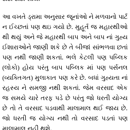
આ વખતે ડ્રામા અનુસાર જૂનાંઓ ને મળવાનો પાર્ટ
ન ઈચ્છતાં પણ થઇ ગયો છે. મુહૂર્ત જ મહારથીઓ
થી થયું અને જે મહારથી બાપ અને બાપ નાં ગુહ્ય
ઈશારાઓને જાણી શકે છે તે બીજાં સાંભળવા છતાં
પણ નથી જાણી શકતાં. ભલે કેટલી પણ પબ્લિક
(લોકો) હોય પરંતુ બાપ પબ્લિક માં પણ પર્સનલ
(વ્યક્તિગત) મુલાકાત પણ કરે છે. બધાં ગુહ્યતા નાં
રહસ્ય ને સમજી નથી શકતાં. જેમ વરસાદ એક
જ સમયે ચારે તરફ પડે છે પરંતુ જો ધરતી યોગ્ય
છે તો તે વરસાદ પડવાથી માલામાલ થઈ જાય છે.
જો ધરતી જ યોગ્ય નથી તો વરસાદ પડતાં પણ
માલામાલ નહીં થશે.