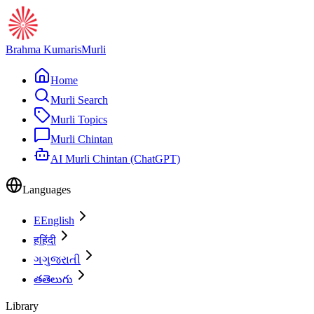
Brahma Kumaris
Murli
Home
Murli Search
Murli Topics
Murli Chintan
AI Murli Chintan (ChatGPT)
Languages
E
English
ह
हिंदी
ગ
ગુજરાતી
త
తెలుగు
Library