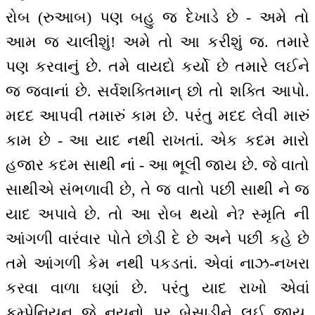
રોબ (રુઆબ) પણ બહુ જ દેખાડે છે - અમે તો
આમ જ ચાલીશું! અમે તો આ કરીશું જ. તમારે
પણ કરવાનું છે. તમે વાયદો કર્યો છે તમારે લઈને
જ જવાનાં છે. સર્વશક્તિમાન્ છો તો શક્તિ આપો.
મદદ આપવી તમારું કામ છે. પરંતુ મદદ લેવી મારું
કામ છે - આ યાદ નથી રાખતાં. એક કદમ મારો
હજાર કદમ સાથી નાં - આ ભૂલી જાય છે. જે વાતો
સાથીએ સંભળાવી છે, તે જ વાતો પછી સાથી ને જ
યાદ અપાવે છે. તો આ રોબ થયો ને? સ્મૃતિ ની
આંગળી વારંવાર પોતે છોડી દે છે અને પછી કહે છે
તમે આંગળી કેમ નથી પકડતાં. એવાં નાઝ-નખરા
કરવા વાળા ઘણાં છે. પરંતુ યાદ રાખો એવાં
કમ્પેનિયન જે નયનો પર બેસાડીને લઈ જાય,