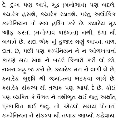
દે, દુઃખ પણ આપે, મૂડ (મનોભાવ) પણ બદલે,
ક્યારેક હસશે, ક્યારેક રડાવશે. પરંતુ અલૌકિક
કમ્પેનિયન તો સદા હર્ષિત કરે છે. ક્યારેય મૂડ
ઑફ કરતાં (મનોભાવ બદલતા) નથી. દગા થી
બચાવે છે. સદા એક નું હજાર ગણું આપવા વાળા
દાતા છે, પછી પણ કમ્પેનિયન ને ન ઓળખવાનાં
કારણે સદા સાથ ને બદલે કિનારો કરી લો છો.
નખરા બહુ જ કરો છે. ક્યારેક મન ને વાળી લે છે,
ક્યારેક બુદ્ધિ થી જ્યાં-ત્યાં ભટકવા લાગે છે.
ક્યારેક સંકલ્પ થી તલાક પણ આપી દે છે. કોઈ
પણ વ્યક્તિ કે વૈભવ ને વશીભૂત થઈ જવું અર્થાત્
પ્રભાવિત થઈ જવું. તો એટલો સમય પોતાનાં
કમ્પેનિયન ને સંકલ્પ થી તલાક આપ્યો કહેવાય.