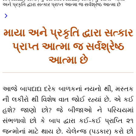
અને પ્રકૃતિ દ્વારા સત્કાર પ્રાપ્ત આત્મા જ સર્વશ્રેષ્ઠ આત્મા છે
માયા અને પ્રકૃતિ દ્વારા સત્કાર
પ્રાપ્ત આત્મા જ સર્વશ્રેષ્ઠ
આત્મા છે
આજે બાપદાદા દરેક બાળકનાં નયનો થી, મસ્તક
ની લકીરો થી વિશેષ વાત જોઈ રહ્યાં છે. એ કઈ
હશે? જાણો છો? જે બીજાઓ ને પરિચયમાં
સંભળાવો છો કે બાપ દ્વારા કઈ-કઈ પ્રાપ્તિ ૨૧
જન્મોનાં માટે થાય છે. ચેલેન્જ (પડકાર) કરો છો