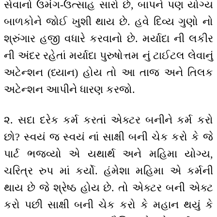
સેવાનો ઉમંગ-ઉત્સાહ સારો છે, બાપને પણ યોગ્ય
બાળકોને જોઈ ખુશી થાય છે. હવે દિવ્ય ગુણો નો
શ્રુંગાર હજી વધારે કરવાનો છે. મર્યાદા ની લકીર
ની અંદર રહેતાં મર્યાદા પુરુષોત્તમ નું ટાઈટલ લેવાનું
અટેન્શન (ધ્યાન) હોય તો આ તાજ અને તિલક
અટેન્શન આપીને ધારણ કરજો.
૨. સદા દરેક કર્મ કરતાં એક્ટર બનીને કર્મ કરો
છો? સ્વયં જ સ્વયં નાં સાક્ષી બની ચેક કરો કે જે
પાર્ટ ભજવ્યો એ યથાર્થ અને મહિમા યોગ્ય,
ચરિત્ર રુપ માં કર્યો. હંમેશા મહિમા એ કર્મની
થાય છે જે શ્રેષ્ઠ હોય છે. તો એક્ટર બની એક્ટ
કરો પછી સાક્ષી બની ચેક કરો કે મહાન થયું કે