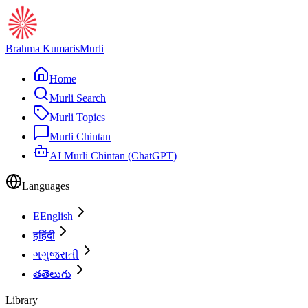
Brahma Kumaris
Murli
Home
Murli Search
Murli Topics
Murli Chintan
AI Murli Chintan (ChatGPT)
Languages
E
English
ह
हिंदी
ગ
ગુજરાતી
త
తెలుగు
Library