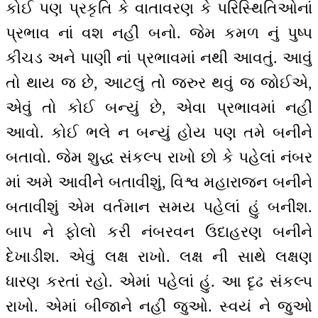
કોઈ પણ પ્રકૃતિ કે વાતાવરણ કે પરિસ્થિતિઓનાં
પ્રભાવ નાં વશ નહીં બનો. જેમ કમળ નું પુષ્પ
કીચડ અને પાણી નાં પ્રભાવમાં નથી આવતું. આવું
તો થાય જ છે, આટલું તો જરુર થવું જ જોઈએ,
એવું તો કોઈ બન્યું છે, એવા પ્રભાવમાં નહીં
આવો. કોઈ ભલે ન બન્યું હોય પણ તમે બનીને
બતાવો. જેમ શુદ્ધ સંકલ્પ રાખો છો કે પહેલાં નંબર
માં અમે આવીને બતાવીશું, વિશ્વ મહારાજન બનીને
બતાવીશું એમ વર્તમાન સમય પહેલાં હું બનીશ.
બાપ ને ફોલો કરી નંબરવન ઉદાહરણ બનીને
દેખાડીશ. એવું લક્ષ રાખો. લક્ષ ની સાથે લક્ષણ
ધારણ કરતાં રહો. એમાં પહેલાં હું. આ દૃઢ સંકલ્પ
રાખો. એમાં બીજાને નહીં જુઓ. સ્વયં ને જુઓ