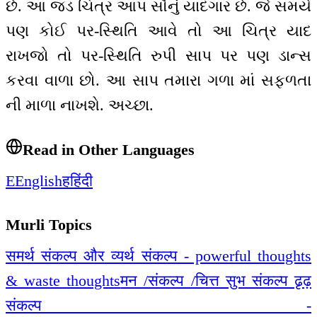
છે. આ જડ ચિત્ર આપ સૌનું યાદગાર છે. જે સમયે
પણ કોઈ પર-સ્થિતિ આવે તો આ ચિત્ર યાદ
રાખજો તો પર-સ્થિતિ રુપી સાપ પર પણ ડાન્સ
કરવા વાળા છો. આ સાપ તમારા ગળા માં સફળતા
ની માળા નાખશે. અચ્છા.
Read in Other Languages
E
English
ह
हिंदी
Murli Topics
समर्थ संकल्प और व्यर्थ संकल्प - powerful thoughts
& waste thoughts
मन /संकल्प /चित्त सुभ संकल्प ढृढ़
संकल्प -