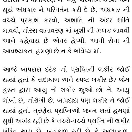
સૂર્ય અંધકાર ને પરિવર્તન કરી દે છે. અંધકાર ની
વચ્ચે પ્રકાશ કરવો, અશાંતિ ની અંદર શાંતિ
લાવવી, નીરસ વાતાવરણ માં ખુશી ની ઝલક લાવવી
આને કહેવાય છે એવર હેપ્પી. આવી સેવા ની
આવશ્યકતા હમણાં છે ન કે ભવિષ્ય માં.
આજે બાપદાદા દરેક ની પ્રાપ્તિની લકીર જોઈ
રહ્યાં હતાં કે સદાકાળ અને સ્પષ્ટ લકીર છે? જેમ
હસ્ત દ્વારા આયુ ની લકીર જુઓ છો ને. આયુ
લાંબી છે, નીરોગી છે. બાપદાદા પણ લકીર ને જોઈ
રહ્યાં હતાં. ત્રણેય પ્રાપ્તિઓ જન્મ થતાં હમણાં
સુધી અખંડ રહી છે કે વચ્ચે-વચ્ચે પ્રાપ્તિ ની લકીર
ખંડિત થાય છે. બહુકાળ રહી છે કે અલ્પકાળ.