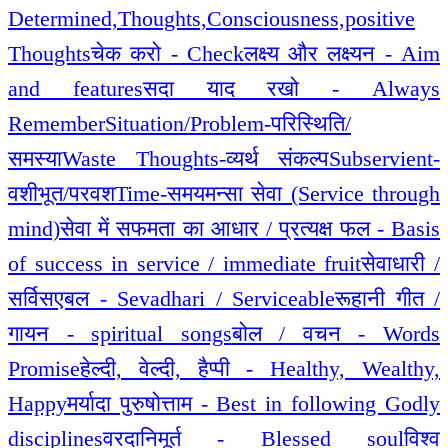
Determined,Thoughts,Consciousness,positive
Thoughts
चेक करो - Check
लक्ष्य और लक्ष्यन - Aim
and features
सदा याद रखो - Always
Remember
Situation/Problem-परिस्थिति/
समस्या
Waste Thoughts-व्यर्थ संकल्प
Subservient-
वशीभूत/परवश
Time-समय
मन्सा सेवा (Service through
mind)
सेवा में सफमता का आधार / प्रत्यक्ष फल - Basis
of success in service / immediate fruit
सेवाधारी /
सर्विसएबल - Sevadhari / Serviceable
रूहानी गीत /
गायन - spiritual songs
बोल / वचन - Words
Promise
हेल्दी, वेल्दी, हैप्पी - Healthy, Wealthy,
Happy
मर्यादा पुरुषोत्ताम - Best in following Godly
disciplines
वरदानिमूर्त - Blessed soul
विश्व