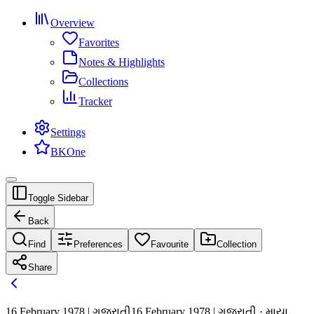
Overview
Favorites
Notes & Highlights
Collections
Tracker
Settings
BKOne
Toggle Sidebar
Back
Find
Preferences
Favourite
Collection
Share
16 February 1978 | ગુજરાતી
16 February 1978 | ગુજરાતી · માયા