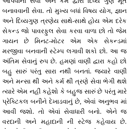
આપવાની સેવા અને કર્મ દ્વારા દિવ્ય ગુણ મૂર્ત
બનાવવાની સેવા. તો મુખ્ય બધાં વિષય યોગ, જ્ઞાન
અને દિવ્યગુણ ત્રણેય સાથે-સાથે હોય એમ દરેક
સેકન્ડ જો પાવરફુલ સેવા કરવા વાળા છો તો જેમ
ગાયન છે મિનટ-મોટર એમ એક સેકન્ડમાં
મરજીવા બનવાની સ્ટેમ્પ લગાવી શકો છો. આ જ
અંતિમ સેવાનું રુપ છે. હમણાં વાણી દ્વારા કહો છો
બહુ સારું પરંતુ સારા નથી બનતાં. જ્યારે વાણી
અને મન્સા થી અને કર્મ થી ત્રણે સેવા ભેગી થશે
ત્યારે એમ નહીં કહેશો કે બહુજ સારું છે પરંતુ મારે
પ્રેક્ટિકલ બનીને દેખાડવાનું છે, એવાં અનુભવ માં
આવી જશો. તો એવાં સેવાધારી બનો. એને જ
વરદાની અને મહાદાની ની સ્ટેજ કહેવાય છે.