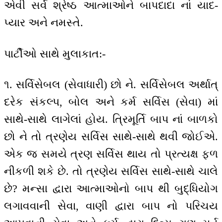
એવી સર્વ શ્રેષ્ઠ આત્માઓને બાપદાદા નાં યાદ-
પ્યાર અને નમસ્તે.
પાર્ટીઓ સાથે મુલાકાત:-
૧. સર્વિસેબલ (સેવાધારી) છો ને. સર્વિસેબલ અર્થાત્
દરેક સંકલ્પ, બોલ અને કર્મ સર્વિસ (સેવા) માં
સાથે-સાથે લાગેલાં હોય. ત્રિમૂર્તિ બાપ નાં બાળકો
છો ને તો ત્રણેય સર્વિસ સાથે-સાથે થવી જોઈએ.
એક જ સમયે ત્રણ સર્વિસ થાય તો પ્રત્યક્ષ ફળ
નીકળી શકે છે. તો ત્રણેય સર્વિસ સાથે-સાથે ચાલે
છે? મન્સા દ્વારા આત્માઓનો બાપ થી બુદ્ધિયોગ
લગાવવાની સેવા, વાણી દ્વારા બાપ નો પરિચય