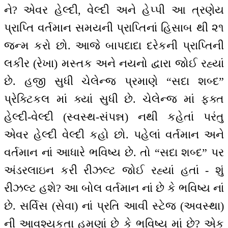
ને? એવર હેલ્દી, વેલ્દી અને હેપ્પી આ ત્રણેય
પ્રાપ્તિ વર્તમાન સમયની પ્રાપ્તિનાં હિસાબ થી ૨૧
જન્મ કરો છો. આજે બાપદાદા દરેકની પ્રાપ્તિની
લકીર (રેખા) મસ્તક અને નયનો દ્વારા જોઈ રહ્યાં
છે. હજી સુધી ચેલેન્જ પ્રમાણે “સદા શબ્દ”
પ્રેક્ટિકલ માં ક્યાં સુધી છે. ચેલેન્જ માં ફક્ત
હેલ્દી-વેલ્દી (સ્વસ્થ-સંપન્ન) નથી કહેતાં પરંતુ
એવર હેલ્દી વેલ્દી કહો છો. પહેલાં વર્તમાન અને
વર્તમાન નાં આધારે ભવિષ્ય છે. તો “સદા શબ્દ” પર
અંડરલાઇન કરી રીઝલ્ટ જોઈ રહ્યાં હતાં - શું
રીઝલ્ટ હશે? આ બોલ વર્તમાન નાં છે કે ભવિષ્ય નાં
છે. સર્વિસ (સેવા) નાં પ્રતિ આવી સ્ટેજ (અવસ્થા)
ની આવશ્યકતા હમણાં છે કે ભવિષ્ય માં છે? એક