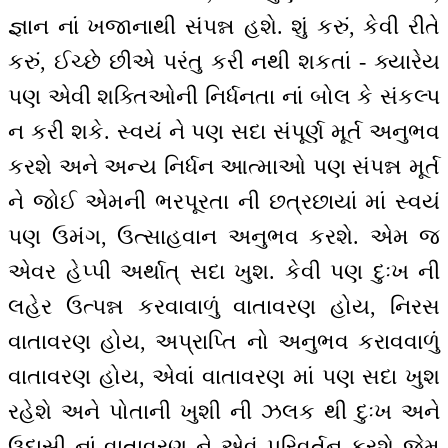
જ્ઞાન નાં ખજાનાથી સંપન્ન હશે. શું કરું, કેવી રીતે
કરું, ઈચ્છે છીએ પરંતુ કરી નથી શકતાં - ક્યારેય
પણ એવી શક્તિઓની નિર્ધનતા નાં બોલ કે સંકલ્પ
ન કરી શકે. સ્વયં ને પણ સદા સંપૂર્ણ મૂર્ત અનુભવ
કરશે અને અન્ય નિર્ધન આત્માઓ પણ સંપન્ન મૂર્ત
ને જોઈ એમની ભરપૂરતા ની છત્રછાયાં માં સ્વયં
પણ ઉમંગ, ઉત્સાહવાન અનુભવ કરશે. એમ જ
એવર હેપ્પી અર્થાત્ સદા ખુશ. કેવી પણ દુઃખ ની
લહેર ઉત્પન્ન કરવાવાળું વાતાવરણ હોય, નિરસ
વાતાવરણ હોય, અપ્રાપ્તિ નો અનુભવ કરાવવાળું
વાતાવરણ હોય, એવાં વાતાવરણ માં પણ સદા ખુશ
રહેશે અને પોતાની ખુશી ની ઝલક થી દુઃખ અને
ઉદાસી નાં વાતાવરણ ને એવું પરિવર્તન કરશે જેમ