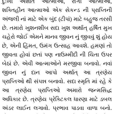
દુ:ખી અશાંત આત્માઓ, રોગી આત્માઓ,
શક્તિહીન આત્માઓ એક સેકન્ડ ની પ્રાપ્તિની
અંજલી નાં માટે એક બુંદ (ટીપાં) માટે બહુજ તરસી
છે. તમારો ખુશનશીબ સદા ખુશ અર્થાત્ હર્ષિત મુખ
ચહેરો જોઈ એમને માનવ જીવન નું જીવવું શું હોય
છે, એની હિંમત, ઉમંગ ઉત્સાહ આવશે. હમણાં તો
જીવતા હોવાં છતાં પણ નાઉમ્મીદી ની ચિતા ઉપર
બેઠાં છે. એવી આત્માઓને મરજીવા બનાવો. નવાં
જીવન નું દાન આપો અર્થાત્ આ ત્રણેય
પ્રાપ્તિઓ થી સંપન્ન બનાવો. સદા સ્મૃતિ માં રહે કે
આ ત્રણેય પ્રાપ્તિઓ અમારો જન્મસિદ્ધ
અધિકાર છે. ત્રણેય પ્રેક્ટિકલ ધારણા માટે ડબલ
અંડર લાઈન લગાવો. પ્રભાવ પાડવા વાળા બનો.