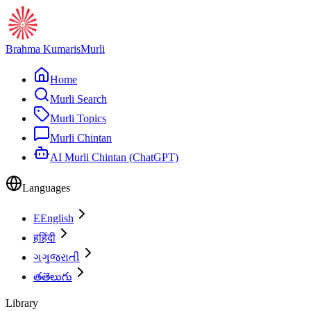
Brahma Kumaris
Murli
Home
Murli Search
Murli Topics
Murli Chintan
AI Murli Chintan (ChatGPT)
Languages
E
English
ह
हिंदी
ગ
ગુજરાતી
త
తెలుగు
Library