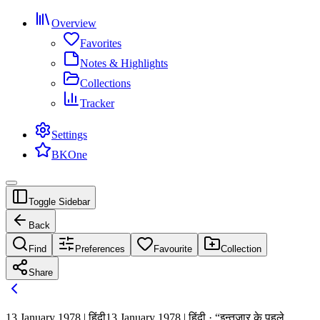
Overview
Favorites
Notes & Highlights
Collections
Tracker
Settings
BKOne
Toggle Sidebar
Back
Find
Preferences
Favourite
Collection
Share
13 January 1978 | हिंदी
13 January 1978 | हिंदी · “इन्तजार के पहले