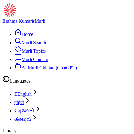
Brahma Kumaris
Murli
Home
Murli Search
Murli Topics
Murli Chintan
AI Murli Chintan (ChatGPT)
Languages
E
English
ह
हिंदी
ગ
ગુજરાતી
త
తెలుగు
Library