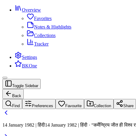
Overview
Favorites
Notes & Highlights
Collections
Tracker
Settings
BKOne
Toggle Sidebar
Back
Find
Preferences
Favourite
Collection
Share
14 January 1982 | हिंदी
14 January 1982 | हिंदी · “कर्मेन्द्रिय जीत ही विश्व