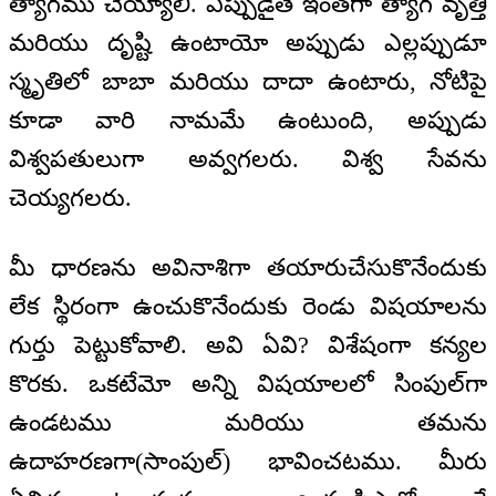
త్యాగము చెయ్యాలి. ఎప్పుడైతే ఇంతగా త్యాగ వృత్తి
మరియు దృష్టి ఉంటాయో అప్పుడు ఎల్లప్పుడూ
స్మృతిలో బాబా మరియు దాదా ఉంటారు, నోటిపై
కూడా వారి నామమే ఉంటుంది, అప్పుడు
విశ్వపతులుగా అవ్వగలరు. విశ్వ సేవను
చెయ్యగలరు.
మీ ధారణను అవినాశిగా తయారుచేసుకొనేందుకు
లేక స్థిరంగా ఉంచుకొనేందుకు రెండు విషయాలను
గుర్తు పెట్టుకోవాలి. అవి ఏవి? విశేషంగా కన్యల
కొరకు. ఒకటేమో అన్ని విషయాలలో సింపుల్‌గా
ఉండటము మరియు తమను
ఉదాహరణగా(సాంపుల్) భావించటము. మీరు