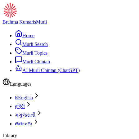
Brahma Kumaris
Murli
Home
Murli Search
Murli Topics
Murli Chintan
AI Murli Chintan (ChatGPT)
Languages
E
English
ह
हिंदी
ગ
ગુજરાતી
త
తెలుగు
Library