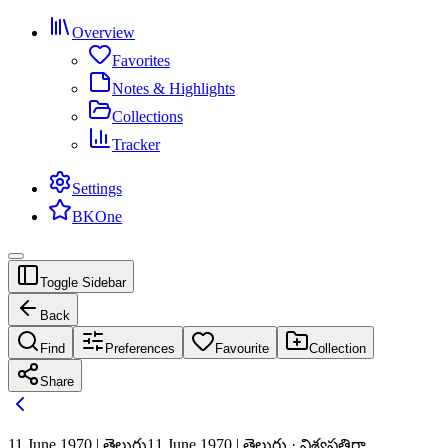
Overview
Favorites
Notes & Highlights
Collections
Tracker
Settings
BKOne
Toggle Sidebar
Back
Find
Preferences
Favourite
Collection
Share
11 June 1970 | తెలుగు
11 June 1970 | తెలుగు · విశ్వపతిగా