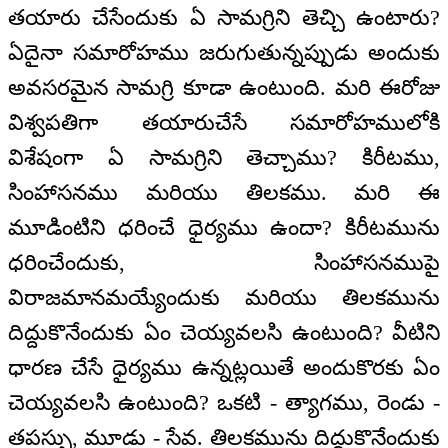
తయారు చేసేందుకు ఏ సామగ్రిని తెచ్చి ఉంటారు?
ఏదైనా సమారోహము జరుగుతున్నప్పుడు అందుకు
అవసరమైన సామగ్రి కూడా ఉంటుంది. మరి ఈరోజు
విశ్వపతిగా తయారుచేసే సమారోహములోకి
విశేషంగా ఏ సామగ్రిని తెచ్చాము? కిరీటము,
సింహాసనము మరియు తిలకము. మరి ఈ
మూడింటిని ధరించే ధైర్యము ఉందా? కిరీటమును
ధరించేందుకు, సింహాసనముపై
విరాజమానమయ్యేందుకు మరియు తిలకమును
దిద్దుకొనేందుకు ఏం చెయ్యవలసి ఉంటుంది? వీటిని
ధారణ చేసే ధైర్యము ఉన్నట్లయితే అందుకొరకు ఏం
చెయ్యవలసి ఉంటుంది? ఒకటి - త్యాగము, రెండు -
తపస్సు, మూడు - సేవ. తిలకమును దిద్దుకొనేందుకు