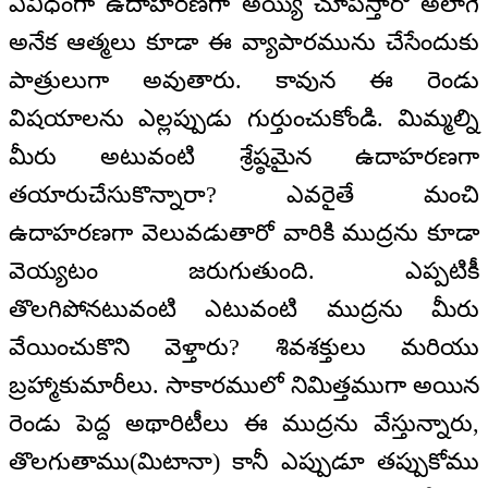
ఏవిధంగా ఉదాహరణగా అయ్యి చూపిస్తారో అలాగే
అనేక ఆత్మలు కూడా ఈ వ్యాపారమును చేసేందుకు
పాత్రులుగా అవుతారు. కావున ఈ రెండు
విషయాలను ఎల్లప్పుడు గుర్తుంచుకోండి. మిమ్మల్ని
మీరు అటువంటి శ్రేష్ఠమైన ఉదాహరణగా
తయారుచేసుకొన్నారా? ఎవరైతే మంచి
ఉదాహరణగా వెలువడుతారో వారికి ముద్రను కూడా
వెయ్యటం జరుగుతుంది. ఎప్పటికీ
తొలగిపోనటువంటి ఎటువంటి ముద్రను మీరు
వేయించుకొని వెళ్తారు? శివశక్తులు మరియు
బ్రహ్మాకుమారీలు. సాకారములో నిమిత్తముగా అయిన
రెండు పెద్ద అథారిటీలు ఈ ముద్రను వేస్తున్నారు,
తొలగుతాము(మిటానా) కానీ ఎప్పుడూ తప్పుకోము