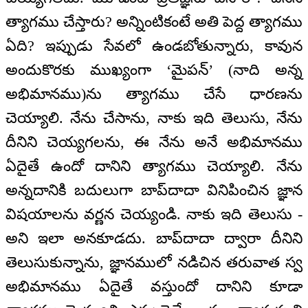
త్యాగము చేస్తారు? అన్నింటికంటే అతి పెద్ద త్యాగము
ఏది? ఇప్పుడు సేవలో ఉండబోతున్నారు, కావున
అందుకొరకు ముఖ్యంగా ‘మైపన్’ (నాది అన్న
అభిమానము)ను త్యాగము చేసే ధారణను
చెయ్యాలి. నేను చేసాను, నాకు ఇది తెలుసు, నేను
దీనిని చెయ్యగలను, ఈ నేను అనే అభిమానము
ఏదైతే ఉందో దానిని త్యాగము చెయ్యాలి. నేను
అన్నదానికి బదులుగా బాప్‌దాదా వినిపించిన జ్ఞాన
విషయాలను వర్ణన చెయ్యండి. నాకు ఇది తెలుసు -
అని ఇలా అనకూడదు. బాప్‌దాదా ద్వారా దీనిని
తెలుసుకున్నాను, జ్ఞానములో నడిచిన తరువాత స్వ
అభిమానము ఏదైతే వస్తుందో దానిని కూడా