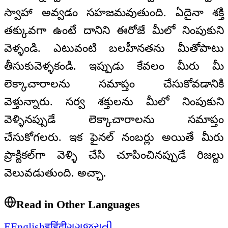
స్వాహా అవ్వడం సహజమవుతుంది. ఏదైనా శక్తి
తక్కువగా ఉంటే దానిని ఈరోజే మీలో నింపుకుని
వెళ్ళండి. ఎటువంటి బలహీనతను మీతోపాటు
తీసుకువెళ్ళకండి. ఇప్పుడు కేవలం మీరు మీ
లెక్కాచారాలను సమాప్తం చేసుకోవడానికి
వెళ్తున్నారు. సర్వ శక్తులను మీలో నింపుకుని
వెళ్ళినప్పుడే లెక్కాచారాలను సమాప్తం
చేసుకోగలరు. ఇక ఫైనల్ నంబర్లు అయితే మీరు
ప్రాక్టికల్‌గా వెళ్ళి చేసి చూపించినప్పుడే రిజల్టు
వెలువడుతుంది. అచ్ఛా.
Read in Other Languages
E
English
ह
हिंदी
ગ
ગુજરાતી