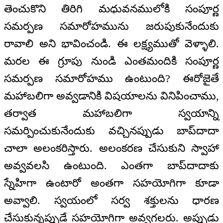
తెంచుకొని తిరిగి మధువనములోకి సంపూర్ణ
సమర్పణ సమారోహమును జరుపుకునేందుకు
రావాలి అని భావించండి. ఈ లక్ష్యముతో వెళ్ళాలి.
మరల ఈ గ్రూపు నుండి ఎంతమందికి సంపూర్ణ
సమర్పణ సమారోహము ఉంటుంది? ఈరోజైతే
మహాబలిగా అవ్వడానికి విషయాలను వినిపించాము,
తర్వాత మహాబలిగా స్వయాన్ని
సమర్పించుకునేందుకు వచ్చినప్పుడు బాప్‌దాదా
చాలా అలంకరిస్తారు. అలంకరణ చేసుకుని స్వాహా
అవ్వవలసి ఉంటుంది. ఎంతగా బాప్‌దాదాకు
స్నేహిగా ఉంటారో అంతగా సహయోగిగా కూడా
అవ్వాలి. స్వయంలో సర్వ శక్తులను ధారణ
చేసుకున్నప్పుడే సహయోగిగా అవ్వగలరు. అప్పుడు