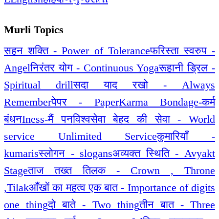
Murli Topics
सहन शक्ति - Power of Tolerance
फरिस्ता स्वरुप -
Angel
निरंतर योग - Continuous Yoga
रूहानी ड्रिल -
Spiritual drill
सदा याद रखो - Always
Remember
पेपर - Paper
Karma Bondage-कर्म
बंधन
Iness-मैं पन
विश्वसेवा बेहद की सेवा - World
service Unlimited Service
कुमारियाँ -
kumaris
स्लोगन - slogans
अव्यक्त स्थिति - Avyakt
Stage
ताज तख्त तिलक - Crown , Throne
,Tilak
आँखों का महत्व एक बात - Importance of digits
one thing
दो बाते - Two thing
तीन बात - Three