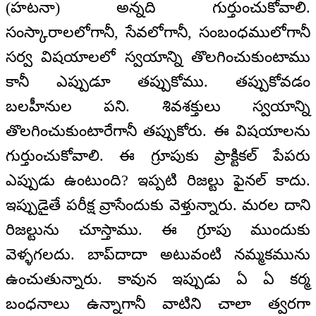
(హటనా) అన్నది గుర్తుంచుకోవాలి.
సంస్కారాలలోగానీ, సేవలోగానీ, సంబంధములోగానీ
సర్వ విషయాలలో స్వయాన్ని తొలగించుకుంటాము
కానీ ఎప్పుడూ తప్పుకోము. తప్పుకోవడం
బలహీనుల పని. శివశక్తులు స్వయాన్ని
తొలగించుకుంటారేగానీ తప్పుకోరు. ఈ విషయాలను
గుర్తుంచుకోవాలి. ఈ గ్రూపుకు ప్రాక్టికల్ పేపరు
ఎప్పుడు ఉంటుంది? ఇప్పటి రిజల్టు ఫైనల్ కాదు.
ఇప్పుడైతే పరీక్ష వ్రాసేందుకు వెళ్తున్నారు. మరల దాని
రిజల్టును చూస్తాము. ఈ గ్రూపు ముందుకు
వెళ్ళగలదు. బాప్‌దాదా అటువంటి నమ్మకమును
ఉంచుతున్నారు. కావున ఇప్పుడు ఏ ఏ కర్మ
బంధనాలు ఉన్నాగానీ వాటిని చాలా త్వరగా