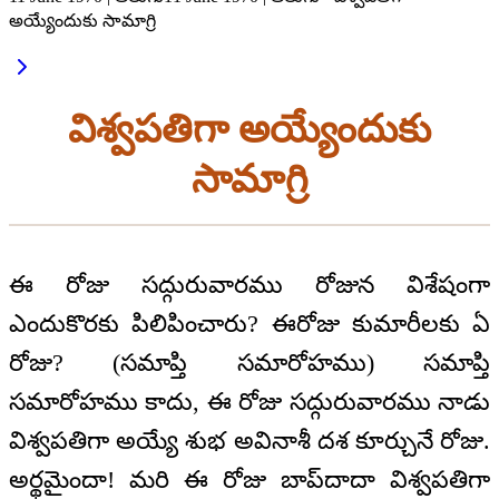
అయ్యేందుకు సామాగ్రి
విశ్వపతిగా అయ్యేందుకు
సామాగ్రి
ఈ రోజు సద్గురువారము రోజున విశేషంగా
ఎందుకొరకు పిలిపించారు? ఈరోజు కుమారీలకు ఏ
రోజు? (సమాప్తి సమారోహము) సమాప్తి
సమారోహము కాదు, ఈ రోజు సద్గురువారము నాడు
విశ్వపతిగా అయ్యే శుభ అవినాశీ దశ కూర్చునే రోజు.
అర్థమైందా! మరి ఈ రోజు బాప్‌దాదా విశ్వపతిగా