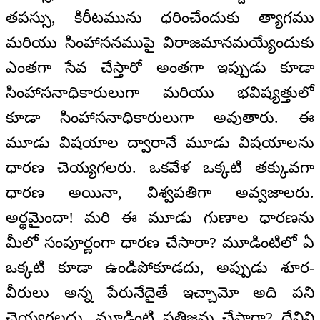
తపస్సు, కిరీటమును ధరించేందుకు త్యాగము
మరియు సింహాసనముపై విరాజమానమయ్యేందుకు
ఎంతగా సేవ చేస్తారో అంతగా ఇప్పుడు కూడా
సింహాసనాధికారులుగా మరియు భవిష్యత్తులో
కూడా సింహాసనాధికారులుగా అవుతారు. ఈ
మూడు విషయాల ద్వారానే మూడు విషయాలను
ధారణ చెయ్యగలరు. ఒకవేళ ఒక్కటి తక్కువగా
ధారణ అయినా, విశ్వపతిగా అవ్వజాలరు.
అర్థమైందా! మరి ఈ మూడు గుణాల ధారణను
మీలో సంపూర్ణంగా ధారణ చేసారా? మూడింటిలో ఏ
ఒక్కటి కూడా ఉండిపోకూడదు, అప్పుడు శూర-
వీరులు అన్న పేరునేదైతే ఇచ్చామో అది పని
చెయ్యగలదు. మూడింటి ప్రతిజ్ఞను చేసారా? దేనిని