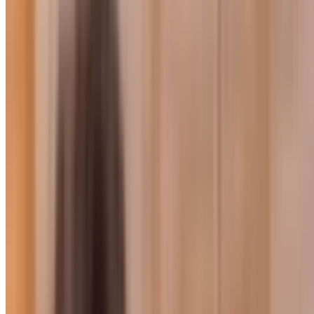
Talks
कोलकाता में ब्रह्माकुमारीज़ प्रतिनिध