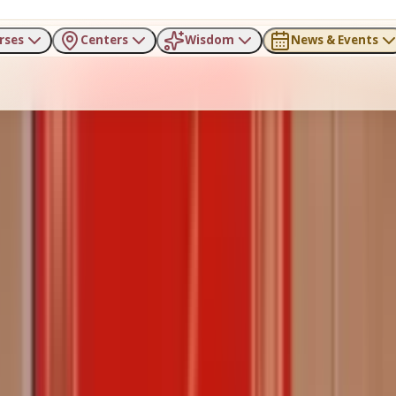
rses
Centers
Wisdom
News & Events