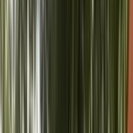
ाकुमारी संस्था ने 610 किलो लड्डू से