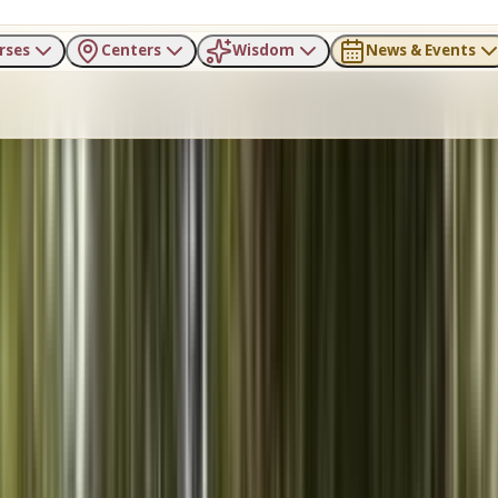
rses
Centers
Wisdom
News & Events