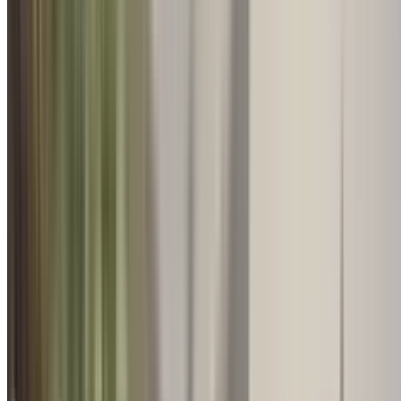
Retreat & Conferences
शांतिवन वैश्विक शिखर सम्मेलन में के