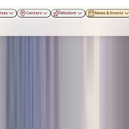
rses
Centers
Wisdom
News & Events