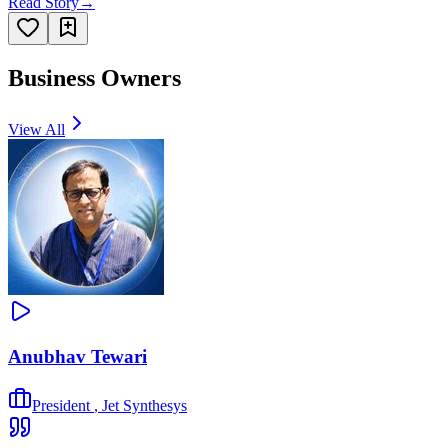
Read Story
→
Business Owners
View All
Anubhav Tewari
President
,
Jet Synthesys