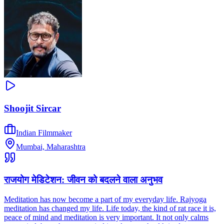
Shoojit Sircar
Indian Filmmaker
Mumbai, Maharashtra
राजयोग मेडिटेशन: जीवन को बदलने वाला अनुभव
Meditation has now become a part of my everyday life. Rajyoga
meditation has changed my life. Life today, the kind of rat race it is,
peace of mind and meditation is very important. It not only calms