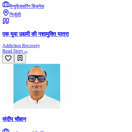
मैन्युफैक्चरिंग बिज़नेस
निर्जुली
एक युवा उद्यमी की नशामुक्ति यात्रा
Addiction Recovery
Read Story
→
संदीप चौहान