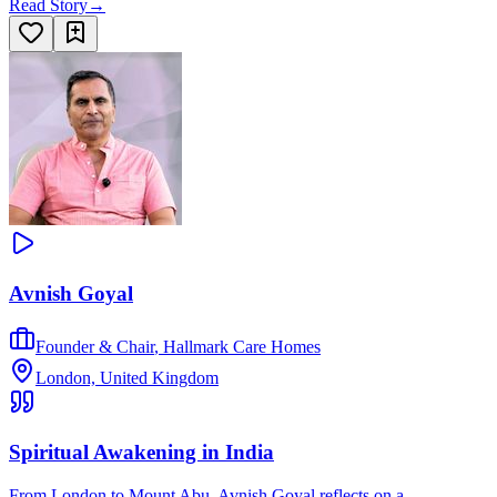
Read Story
→
Avnish Goyal
Founder & Chair
,
Hallmark Care Homes
London, United Kingdom
Spiritual Awakening in India
From London to Mount Abu, Avnish Goyal reflects on a