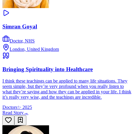
Simran Goyal
Doctor
,
NHS
London, United Kingdom
Bringing Spirituality into Healthcare
I think these teachings can be applied to many life situations. They
seem simple, but they’re very profound when you really listen to
what they’re saying and how they can be applied in your life. I think
it’s really very wise, and the teachings are incredible.
Doctors
✨
2025
Read Story
→