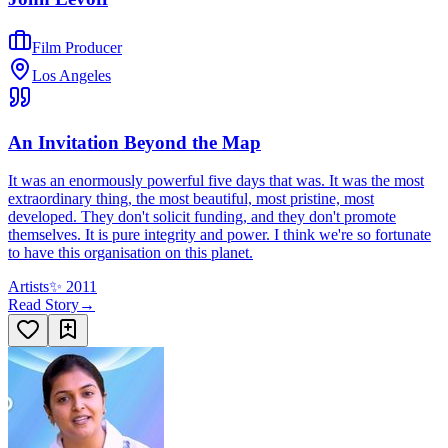
Film Producer
Los Angeles
An Invitation Beyond the Map
It was an enormously powerful five days that was. It was the most
extraordinary thing, the most beautiful, most pristine, most
developed. They don't solicit funding, and they don't promote
themselves. It is pure integrity and power. I think we're so fortunate
to have this organisation on this planet.
Artists
✨
2011
Read Story
→