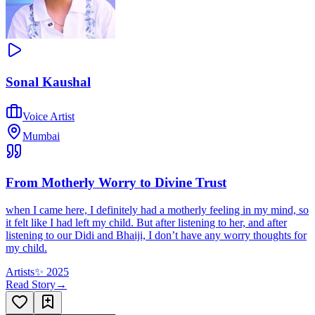
Sonal Kaushal
Voice Artist
Mumbai
From Motherly Worry to Divine Trust
when I came here, I definitely had a motherly feeling in my mind, so
it felt like I had left my child. But after listening to her, and after
listening to our Didi and Bhaiji, I don’t have any worry thoughts for
my child.
Artists
✨
2025
Read Story
→