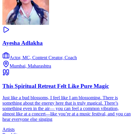
Ayesha Adlakha
Actor, MC, Content Creator, Coach
Mumbai, Maharashtra
This Spiritual Retreat Felt Like Pure Magic
Just like a bud blossoms, I feel like I am blossoming. There is
something about the energy here that is truly magical. There’s
something even in the air— you can feel a common vibration,
almost like at a concert—like you’re at a music festival, and you can
hear everyone else singing
Artists