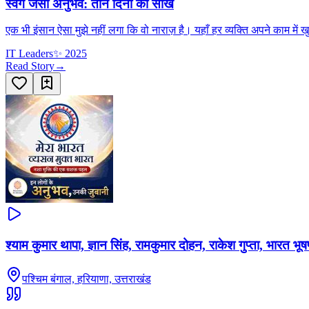
स्वर्ग जैसा अनुभव: तीन दिनों की सीख
एक भी इंसान ऐसा मुझे नहीं लगा कि वो नाराज़ है। यहाँ हर व्यक्ति अपने काम में
IT Leaders
✨
2025
Read Story
→
श्याम कुमार थापा, ज्ञान सिंह, रामकुमार दोहन, राकेश गुप्ता, भारत भू
पश्चिम बंगाल, हरियाणा, उत्तराखंड