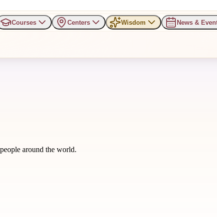
Courses
Centers
Wisdom
News & Even
m people around the world.