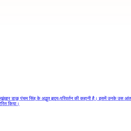
ंखार डाकू पंचम सिंह के अद्भुत हृदय-परिवर्तन की कहानी है। इसमें उनके उस आंतर
्रेरित किया।