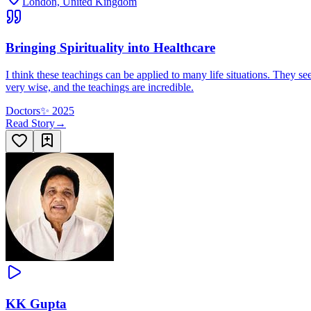
London, United Kingdom
Bringing Spirituality into Healthcare
I think these teachings can be applied to many life situations. They se
very wise, and the teachings are incredible.
Doctors
✨
2025
Read Story
→
KK Gupta