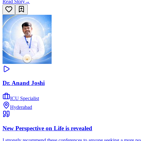
Read Story
→
Dr. Anand Joshi
ICU Specialist
Hyderabad
New Perspective on Life is revealed
I strongly recommend these conferences to anyone seeking a more posi