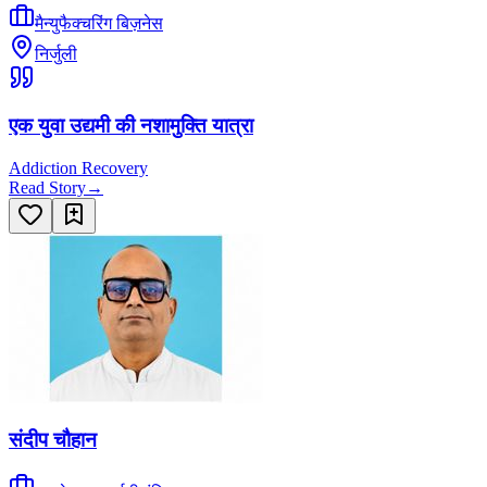
मैन्युफैक्चरिंग बिज़नेस
निर्जुली
एक युवा उद्यमी की नशामुक्ति यात्रा
Addiction Recovery
Read Story
→
संदीप चौहान