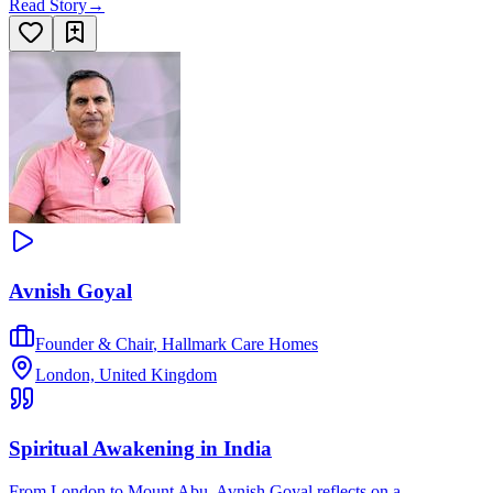
Read Story
→
Avnish Goyal
Founder & Chair
,
Hallmark Care Homes
London, United Kingdom
Spiritual Awakening in India
From London to Mount Abu, Avnish Goyal reflects on a