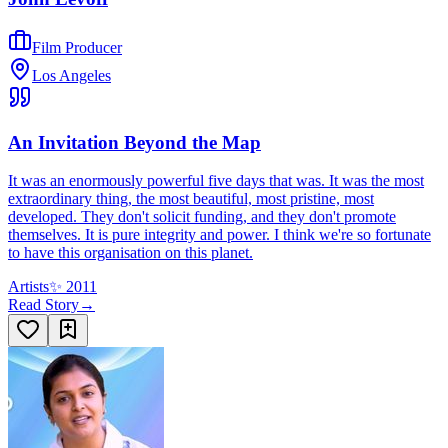
Film Producer
Los Angeles
An Invitation Beyond the Map
It was an enormously powerful five days that was. It was the most
extraordinary thing, the most beautiful, most pristine, most
developed. They don't solicit funding, and they don't promote
themselves. It is pure integrity and power. I think we're so fortunate
to have this organisation on this planet.
Artists
✨
2011
Read Story
→