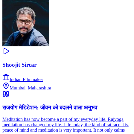
Shoojit Sircar
Indian Filmmaker
Mumbai, Maharashtra
राजयोग मेडिटेशन: जीवन को बदलने वाला अनुभव
Meditation has now become a part of my everyday life. Rajyoga
meditation has changed my life. Life today, the kind of rat race it is,
peace of mind and meditation is very important. It not only calms