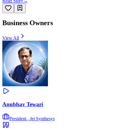
Read Story
→
Business Owners
View All
Anubhav Tewari
President
,
Jet Synthesys