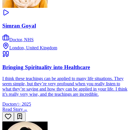
Simran Goyal
Doctor
,
NHS
London, United Kingdom
Bringing Spirituality into Healthcare
I think these teachings can be applied to many life situations. They
seem simple, but they’re very profound when you really listen to
what they’re saying and how they can be applied in your life. I think
it’s really very wise, and the teachings are incredible.
Doctors
✨
2025
Read Story
→