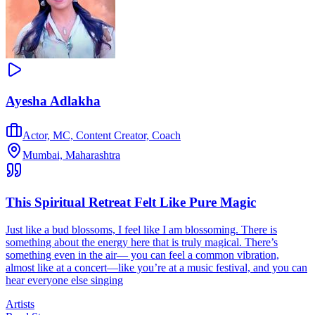
Ayesha Adlakha
Actor, MC, Content Creator, Coach
Mumbai, Maharashtra
This Spiritual Retreat Felt Like Pure Magic
Just like a bud blossoms, I feel like I am blossoming. There is
something about the energy here that is truly magical. There’s
something even in the air— you can feel a common vibration,
almost like at a concert—like you’re at a music festival, and you can
hear everyone else singing
Artists