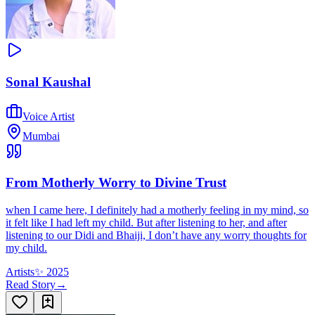
Sonal Kaushal
Voice Artist
Mumbai
From Motherly Worry to Divine Trust
when I came here, I definitely had a motherly feeling in my mind, so
it felt like I had left my child. But after listening to her, and after
listening to our Didi and Bhaiji, I don’t have any worry thoughts for
my child.
Artists
✨
2025
Read Story
→