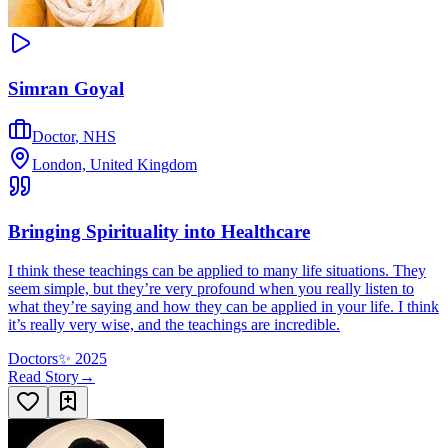
Simran Goyal
Doctor
,
NHS
London, United Kingdom
Bringing Spirituality into Healthcare
I think these teachings can be applied to many life situations. They
seem simple, but they’re very profound when you really listen to
what they’re saying and how they can be applied in your life. I think
it’s really very wise, and the teachings are incredible.
Doctors
✨
2025
Read Story
→