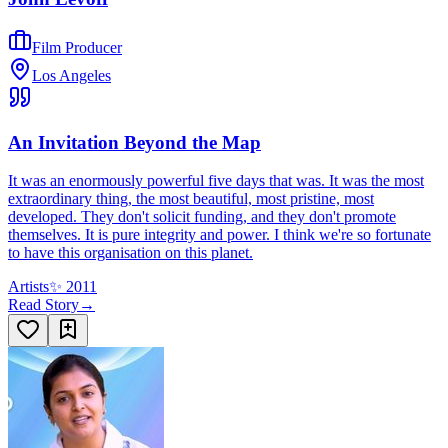
Film Producer
Los Angeles
An Invitation Beyond the Map
It was an enormously powerful five days that was. It was the most
extraordinary thing, the most beautiful, most pristine, most
developed. They don't solicit funding, and they don't promote
themselves. It is pure integrity and power. I think we're so fortunate
to have this organisation on this planet.
Artists
✨
2011
Read Story
→