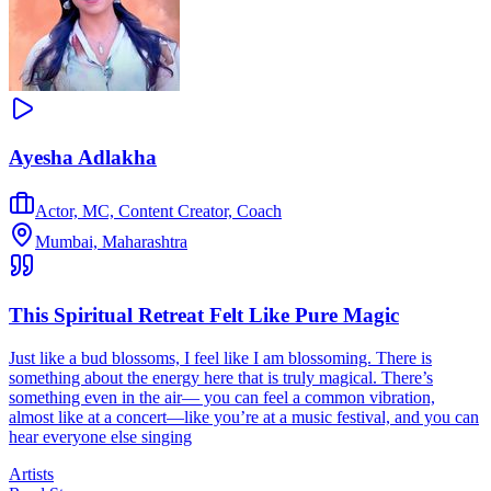
Ayesha Adlakha
Actor, MC, Content Creator, Coach
Mumbai, Maharashtra
This Spiritual Retreat Felt Like Pure Magic
Just like a bud blossoms, I feel like I am blossoming. There is
something about the energy here that is truly magical. There’s
something even in the air— you can feel a common vibration,
almost like at a concert—like you’re at a music festival, and you can
hear everyone else singing
Artists