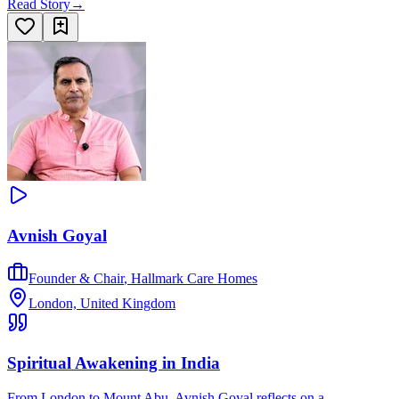
Read Story
→
Avnish Goyal
Founder & Chair
,
Hallmark Care Homes
London, United Kingdom
Spiritual Awakening in India
From London to Mount Abu, Avnish Goyal reflects on a