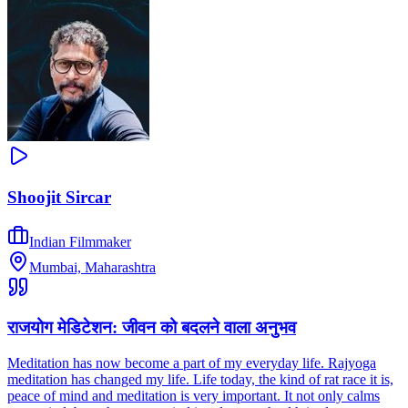
Shoojit Sircar
Indian Filmmaker
Mumbai, Maharashtra
राजयोग मेडिटेशन: जीवन को बदलने वाला अनुभव
Meditation has now become a part of my everyday life. Rajyoga
meditation has changed my life. Life today, the kind of rat race it is,
peace of mind and meditation is very important. It not only calms