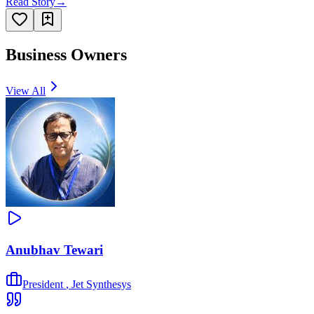
Read Story
→
Business Owners
View All
Anubhav Tewari
President
,
Jet Synthesys