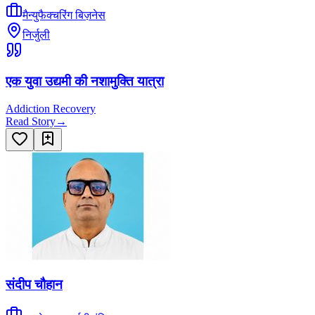
मैन्युफैक्चरिंग बिज़नेस
निर्जुली
एक युवा उद्यमी की नशामुक्ति यात्रा
Addiction Recovery
Read Story
→
संदीप चौहान