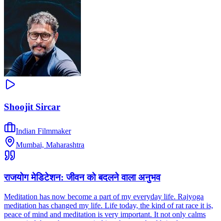
Shoojit Sircar
Indian Filmmaker
Mumbai, Maharashtra
राजयोग मेडिटेशन: जीवन को बदलने वाला अनुभव
Meditation has now become a part of my everyday life. Rajyoga
meditation has changed my life. Life today, the kind of rat race it is,
peace of mind and meditation is very important. It not only calms