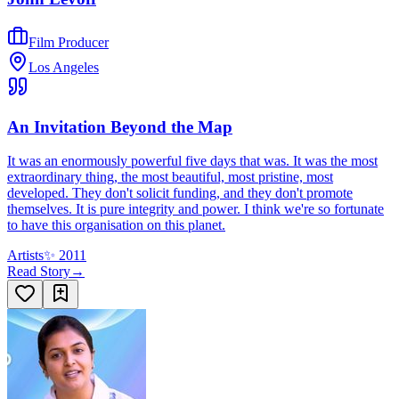
Film Producer
Los Angeles
An Invitation Beyond the Map
It was an enormously powerful five days that was. It was the most
extraordinary thing, the most beautiful, most pristine, most
developed. They don't solicit funding, and they don't promote
themselves. It is pure integrity and power. I think we're so fortunate
to have this organisation on this planet.
Artists
✨
2011
Read Story
→