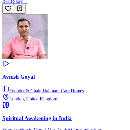
Read Story
→
Avnish Goyal
Founder & Chair
,
Hallmark Care Homes
London, United Kingdom
Spiritual Awakening in India
From London to Mount Abu, Avnish Goyal reflects on a