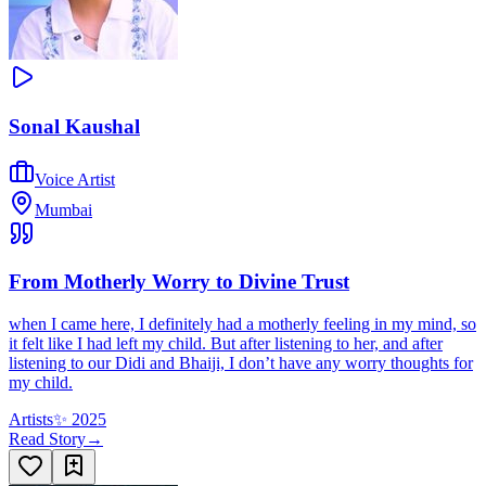
Sonal Kaushal
Voice Artist
Mumbai
From Motherly Worry to Divine Trust
when I came here, I definitely had a motherly feeling in my mind, so
it felt like I had left my child. But after listening to her, and after
listening to our Didi and Bhaiji, I don’t have any worry thoughts for
my child.
Artists
✨
2025
Read Story
→