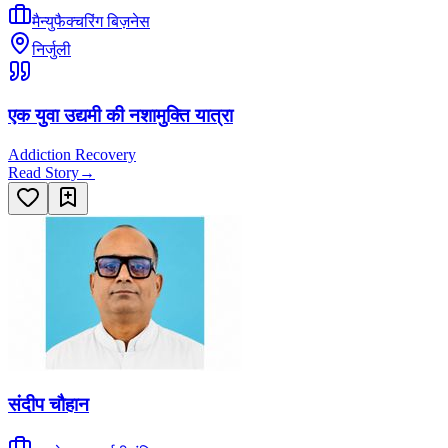
मैन्युफैक्चरिंग बिज़नेस
निर्जुली
एक युवा उद्यमी की नशामुक्ति यात्रा
Addiction Recovery
Read Story
→
संदीप चौहान