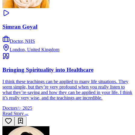
Simran Goyal
Doctor
,
NHS
London, United Kingdom
Bringing Spirituality into Healthcare
I think these teachings can be applied to many life situations. They
seem simple, but they’re very profound when you really listen to
what they’re saying and how they can be applied in your life. I think
it’s really very wise, and the teachings are incredible.
Doctors
✨
2025
Read Story
→