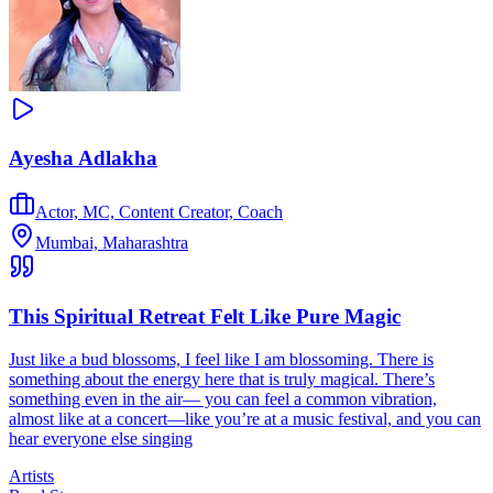
Ayesha Adlakha
Actor, MC, Content Creator, Coach
Mumbai, Maharashtra
This Spiritual Retreat Felt Like Pure Magic
Just like a bud blossoms, I feel like I am blossoming. There is
something about the energy here that is truly magical. There’s
something even in the air— you can feel a common vibration,
almost like at a concert—like you’re at a music festival, and you can
hear everyone else singing
Artists