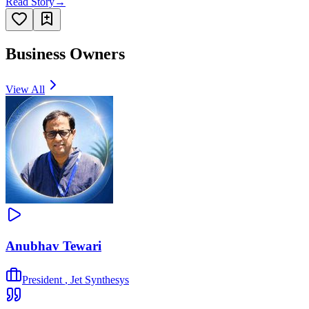
Read Story
→
Business Owners
View All
Anubhav Tewari
President
,
Jet Synthesys